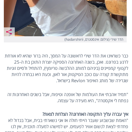
הדר שירי (צילום: אינסטגרם, hadarshirii)
כבר כשראינו את הדר שירי לראשונה על המסך, היה ברור שהיא לא אורחת
לרגע בפרונט. ואכן, בשנה האחרונה הספיקה יוצרת התוכן בת ה-25
לקטוף קמפיינים (ביניהם למותג ההלבשה טריומף), להתחיל ולסיים זוגיות
מתוקשרת קצרה עם כוכב הטיקטוק אור לאון, וכעת היא נבחרה להיות
שגרירה של מותג האיפור Revlon בישראל.
"תמיד אהבתי את העולמות של אופנה וטיפוח, אבל בשנים האחרונות זה
נפתח לי אקסטרה", היא מעידה על עצמה.
איך עברה עליך התקופה האחרונה? הצלחת לצאת?
"האמת שבשבוע שעבר הייתי חולה אז אני נשארתי בבית, אבל בגדול לא
פחדתי לצאת לנשום אוויר לפעמים. יש למישהו למעלה תוכנית, אין לנו