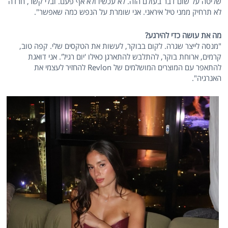
שליטה על שום דבר בעולם הזה. לא עכשיו ולא אף פעם. ובלי קשר, חרדה
לא תרחיק ממני טיל איראני. אני שומרת על הנפש כמה שאפשר".
מה את עושה כדי להירגע?
"מנסה לייצר שגרה. לקום בבוקר, לעשות את הטקסים שלי. קפה טוב,
קרמים, ארוחת בוקר, להתלבש להתארגן כאילו 'יום רגיל'. אני דואגת
להתאפר עם המוצרים המושלמים של Revlon להחזיר לעצמי את
האנרגיה".