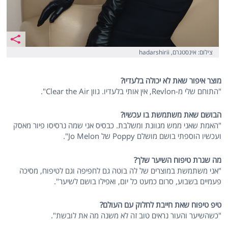
צילום: אינסטגרם, hadarshirii
מוצר איפור שאת לא יכולה בלעדיו?
"התוחם שלי מ-Revlon, אין אותי בלעדיו. גוון Clear the Air".
הבושם שאת משתמשת בו עכשיו?
"האמת שאני ממש מגוונת ומשלבת. כבסיס אני שמה נרסיסו פיור מאסק
ועכשיו הוספתי בושם מושלם Poppy של Jo Melon".
מה שגרת טיפוח השיער שלך?
"אני משתמשת במוצרים של לה בוטה גם לחפיפה וגם לטיפוח, מסיכה
פעמיים בשבוע, סרום כמעט כל יום, ואפילו בושם לשיער".
טיפ טיפוח שאת חייבת לחלוק עם העולם?
"כשהשיער והעור נראים טוב זה לא משנה מה את לובשת".