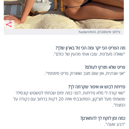
צילום: אינסטגרם, hadarshirii
מה הפריט הכי יקר ומה הכי זול בארון שלך?
"שאלה מעלפת. עזבו אותי מהעין של כולם".
פריט שלא תזרקי לעולם?
"אני אגרנית, אין שום מצב שאזרוק פריט מיוזמתי".
פדיחת לבוש או איפור שקרתה לך?
"וואי קורה לי מלא פדיחות, לפני כמה ימים שכחתי לטשטש קונסילר
ששמתי מעל חצ'קון, הסתובבתי איזה 20 דקות ברחוב עם נקודה על
המצח".
כמה זמן לוקח לך להתארגן?
"רבע שעה".