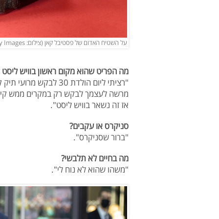
על השטיח האדום של פסטיבל קאן (צילום: LOIC VENANCE/AFP via Getty Images)
מה הפריט שהוא מקום ראשון בוויש ליסט 
"רציתי ליום הולדת 30 
מרשה לעצמך לבקש רק במקרים ממש קיצונ
אז זה נשאר בוויש ליסט".
סניקרס או עקבים?
"ברור שסניקרס".
מה בחיים לא תלבשי?
"משהו שהוא לא נוח לי".