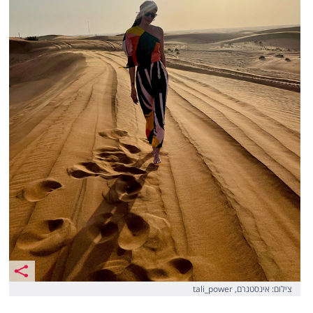
צילום: אינסטגרם, tali_power