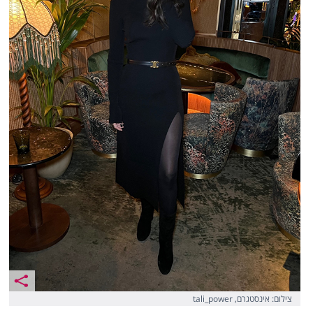
צילום: אינסטגרם, tali_power