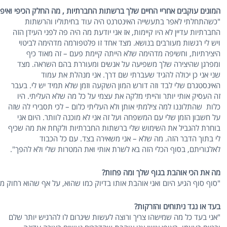
המונים עוקבים אחריי החיים שלך ברשתות החברתיות , מה החלק הכיפי ואי
"כשהתחלתי לאפר בתעשייה האינטרנט היה עוד בחיתוליו והרשתות
החברתיות עדיין לא היו קיימות, אז אני יודעת מה היה פה לפני העידן הזה
ויש לי רגשות מעורבים בנושא. מצד אחד זו פלטפורמה מדהימה לביטוי
היצירתיות, וחשיפה מדהימה שלא הייתה קיימת פעם – זה מאוד כיף
ומפרגן שהיצירה שלך משפיעה על אנשים ומעוררת בהם השראה. מצד
שני אני כן יכולה להגיד שעברתי שם דרך. אני מנהלת את עמוד
האינסטגרם שלי לבד וזה דורש המון השקעה וזמן שלא תמיד יש לי. בעבר
זה העסיק אותי יותר והייתי מלקה את עצמי על כל מה שלא העליתי. היו
כלות שהתלוננו למה צילמתי אותן ולא העליתי כלום – לכי תסבירי לה שזה
על חשבון הזמן שלי עם המשפחה ועל זה אני לא מוכנה לוותר. היום אני
בוחרת להגביל את השימוש שלי ברשתות החברתיות ולקחת את מה שכיף
לי בתוך הדבר הזה. מה שלא – אני משאירה בצד. עם כל הכבוד
לאלגוריתם, בסוף הכלי הזה בא לשרת אותי ואת המטרות שלי ולא להפך".
מה את הכי אוהבת בגוף שלך ומה פחות?
"סוף סוף הגיע היום ואני אוהבת אותו בדיוק כמו שהוא, על אף שהוא רחוק 
בעד או נגד ניתוחים והזרקות?
"אני בעד כל מה שמישהו צריך ורוצה לעשות שיגרום לו להרגיש יותר שלם