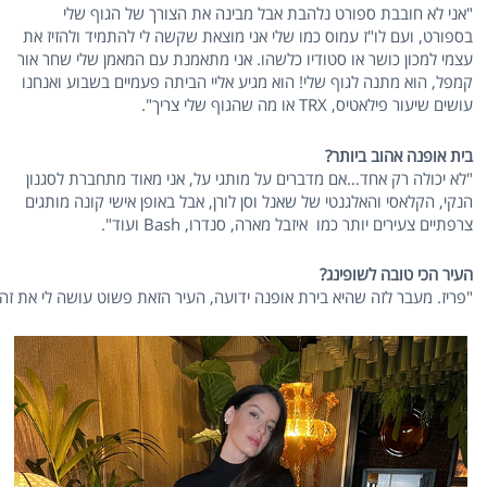
"אני לא חובבת ספורט נלהבת אבל מבינה את הצורך של הגוף שלי
בספורט, ועם לו"ז עמוס כמו שלי אני מוצאת שקשה לי להתמיד ולהזיז את
עצמי למכון כושר או סטודיו כלשהו. אני מתאמנת עם המאמן שלי שחר אור
קמפל, הוא מתנה לגוף שלי! הוא מגיע אליי הביתה פעמיים בשבוע ואנחנו
עושים שיעור פילאטיס, TRX או מה שהגוף שלי צריך".
בית אופנה אהוב ביותר?
"לא יכולה רק אחד…אם מדברים על מותגי על, אני מאוד מתחברת לסגנון
הנקי, הקלאסי והאלגנטי של שאנל וסן לורן, אבל באופן אישי קונה מותגים
צרפתיים צעירים יותר כמו איזבל מארה, סנדרו, Bash ועוד".
העיר הכי טובה לשופינג?
"פריז. מעבר לזה שהיא בירת אופנה ידועה, העיר הזאת פשוט עושה לי את זה