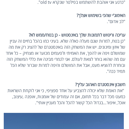
"כרגע אני אוהבת להשתמש בפילטר שנקרא old tv".
האימוג'י שהכי בשימוש אצלך?
"לב אדום".
עריכה וריטוש לתמונות שלך באינסטוש - כן בטח/ממש לא?
"כן בטח, למרות שגם מעלה כאלה שלא. בעיני כמו בהכל בחיים זה עניין
של איזון ומינונים. יש את המשחק הזה באינסטגרם של להציג רק את מה
שמושלם ויפה או להפך, את האמיתי ולפעמים מכוער או מצחיק – כל אחד
עם מה שהוא בוחר לצאת לעולם. אני לגמרי מבינה את כללי המשחק הזה
ובוחרת להוציא מעט, אבל את המושלם והיפה למרות שברור שלא הכל
תמיד ככה".
חשבון אינסטגרם האהוב עליך?
"את האמת שלא יכולה להצביע על אחד ספציפי, כי אני לוקחת השראות
כמעט מכל דבר בכל תחום, אם זה עמודים של אומנות, אופנה ,עיצוב,
אוכל, איפור…בגדול הכל קשור להכל והכל מעניין אותי".