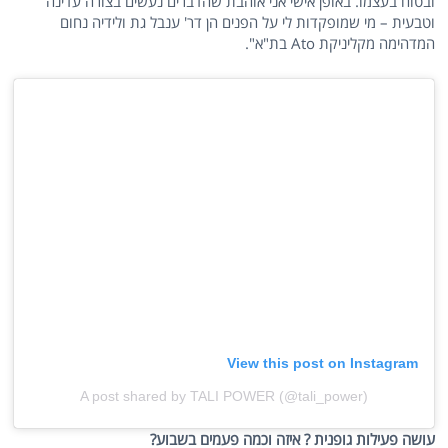
ובטוח בעצמו. באופן אישי אני אוהבת שהדברים נעשים בצורה עדינה
וטבעית – מי שמופקדות לי על הפנים הן דר' ענבל גת ולידיה נחום
המדהימה מקליניקת Ato בת"א".
View this post on Instagram
A post shared by TALI POWER (@tali_power)
עושה פעילות גופנית ? איזה וכמה פעמים בשבוע?