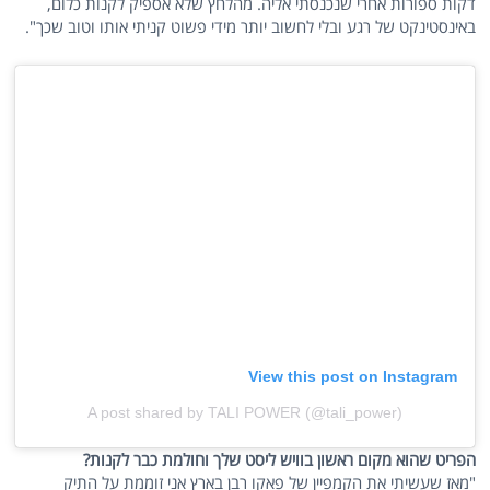
דקות ספורות אחרי שנכנסתי אליה. מהלחץ שלא אספיק לקנות כלום,
באינסטינקט של רגע ובלי לחשוב יותר מידי פשוט קניתי אותו וטוב שכך".
View this post on Instagram
A post shared by TALI POWER (@tali_power)
הפריט שהוא מקום ראשון בוויש ליסט שלך וחולמת כבר לקנות?
"מאז שעשיתי את הקמפיין של פאקו רבן בארץ אני זוממת על התיק