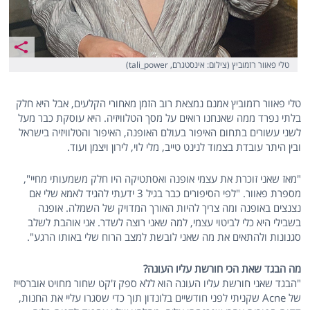
טלי פאוור רזמוביץ (צילום: אינסטגרם, tali_power)
טלי פאוור רזמוביץ אמנם נמצאת רוב הזמן מאחורי הקלעים, אבל היא חלק
בלתי נפרד ממה שאנחנו רואים על מסך הטלוויזיה. היא עוסקת כבר מעל
לשני עשורים בתחום האיפור בעולם האופנה, האיפור והטלוויזיה בישראל
ובין היתר עובדת בצמוד לנינט טייב, מלי לוי, לירון ויצמן ועוד.
"מאז שאני זוכרת את עצמי אופנה ואסתטיקה היו חלק משמעותי מחיי",
מספרת פאוור. "לפי הסיפורים כבר בגיל 3 ידעתי להגיד לאמא שלי אם
נצנצים באופנה ומה צריך להיות האורך המדויק של השמלה. אופנה
בשבילי היא כלי לביטוי עצמי, למה שאני רוצה לשדר. אני אוהבת לשלב
סגנונות ולהתאים את מה שאני לובשת למצב הרוח שלי באותו הרגע".
מה הבגד שאת הכי חורשת עליו העונה?
"הבגד שאני חורשת עליו העונה הוא ללא ספק ז'קט שחור מחויט אוברסייז
של Acne שקניתי לפני חודשיים בלונדון תוך כדי שסגרו עליי את החנות,