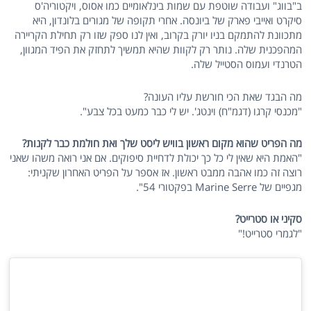
ב"בווג" ועבודה שוטפת עם שמות בינלאומיים כמו אסוס, ויקטוריה'ס
סיקרט ואייבי פארק של ביונסה. אחרי תקופה של מגורים בלונדון, היא
מתכוונת להתמקם בניו יורק בקרוב, ואין לנו ספק שזו רק תחילת הקריירה
המהפכנית שלה. נותר רק לקוות שהיא תמשיך לתחזק את הפיד המגוון,
הטרנדי ועמוס הסטייל שלה.
מה הבגד שאת הכי חורשת עליו העונה?
"מכנסי קרגו (דגמ"ח) וינטג'. יש לי כבר כמעט בכל צבע".
מה הפריט שהוא מקום ראשון בוויש ליסט שלך ואת חולמת כבר לקנות?
"האמת היא שאין לי כל כך יכולת לדחיית סיפוקים. אם אני רואה משהו שאני
רוצה זה כמו אהבה ממבט ראשון. אז אספר על הפריט האחרון שקניתי:
מגפיים של Marine Serre בפקטורי 54".
סקיני או סטרייט?
"לגמרי סטרייט!"