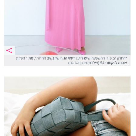
"החלק הכיפי זו ההשפעה שיש לי על דימוי הגוף של נשים אחרות". מתוך הפקת
אופנה לפקטורי 54 (צילום: סיימון אלמלם)