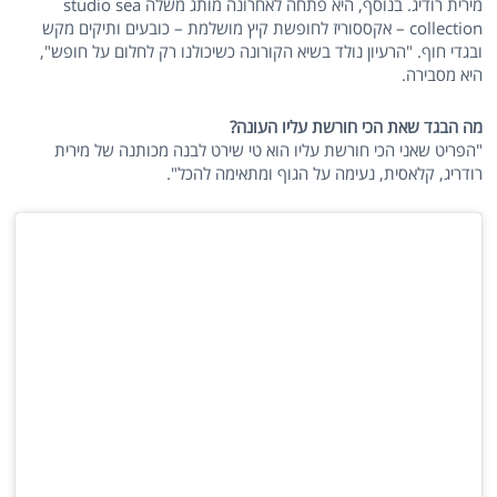
מירית רודיג. בנוסף, היא פתחה לאחרונה מותג משלה studio sea
collection – אקססוריז לחופשת קיץ מושלמת – כובעים ותיקים מקש
ובגדי חוף. "הרעיון נולד בשיא הקורונה כשיכולנו רק לחלום על חופש",
היא מסבירה.
מה הבגד שאת הכי חורשת עליו העונה?
"הפריט שאני הכי חורשת עליו הוא טי שירט לבנה מכותנה של מירית
רודריג, קלאסית, נעימה על הגוף ומתאימה להכל".