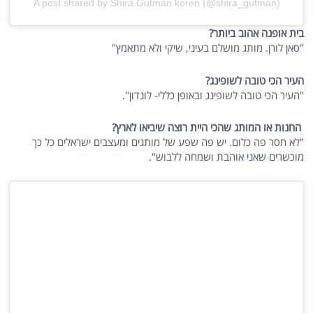
A post shared by Shira Gutman koren (@shira_gutman)
בית אופנה אהוב ביותר?
"סאן לורן. מותג מושלם בעיני, שיקי ולא מתאמץ"
העיר הכי טובה לשופינג?
"העיר הכי טובה לשופינג ובאופן כללי- לונדון".
החנות או המותג שהכי היית רוצה שיביאו לארץ?
"לא חסר פה כלום. יש פה שפע של מותגים ומעצבים ישראלים כל כך
מוכשרים שאני אוהבת ושמחה ללבוש".