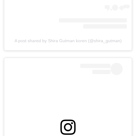
A post shared by Shira Gutman koren (@shira_gutman)