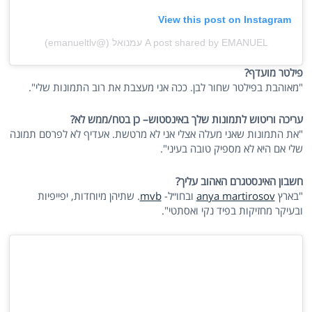
View this post on Instagram
A post shared by EMANUEL עמנואל (@emanueltlv)
פילטר מועדף?
"מאוהבת בפילטר שחור לבן. ככה אני מעצבת את רוב התמונות שלי".
עריכה וריטוש לתמונות שלך באינסטוש– כן בטח/ממש לא?
"את התמונות שאני מעלה אצלי אני לא מרטשת. אעדיף לא לפרסם תמונה
שלי אם היא לא מספיק טובה בעיני".
חשבון האינסטגרם האהוב עליך?
"בארץ
anya martirosov
ובחו״ל-
mvb
. שתיהן מיוחדות, יפייפיות
ובעיקר מחזיקות בפיד נקי ואסתטי".