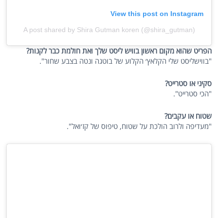
View this post on Instagram
A post shared by Shira Gutman koren (@shira_gutman)
הפריט שהוא מקום ראשון בוויש ליסט שלך ואת חולמת כבר לקנות?
"בווישליסט שלי הקלאץ׳ הקלוע של בוטגה ונטה בצבע שחור".
סקיני או סטרייט?
"הכי סטרייט".
שטוח או עקבים?
"מעדיפה ולרוב הולכת על שטוח, טיפוס של קז׳ואל".