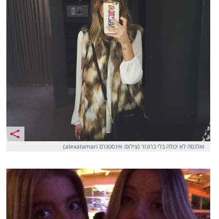
ואלכסה לא יכולה בלי ברונזר (צילום: אינסטגרם alexatamari)