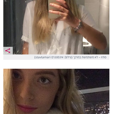
סתיו – לא משתמשת במרכך (צילום: אינסטגרם stavtamari)