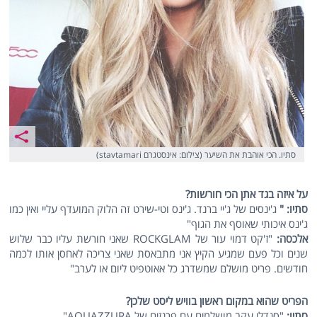
סתיו. הכי אוהבת את השיער (צילום: אינסטגרם stavtamari)
על איזה בגד אתן הכי חורשות?
סתיו: "
ג'ינסים של ג'יי ברנד. ג'ינס וטי-שירט זה הלוק המועדף עליי ואין כמו
ג'ינס איכותי שאוסף את הגוף"
אלכסה:
"ז'קט דמוי עור של ROCKGLAM שאני חורשת עליו כבר שלוש
שנים וכל פעם שמגיע הקיץ אני מתבאסת שאני צריכה לאחסן אותו לכמה
חודשים. פריט מושלם שמשדרג כל אאוטפיט ליום או לערב"
הפריט שהוא במקום ראשון בוויש ליסט שלכן?
סתיו:
"סנדלי עקב מושלמים עם פרנזים של AQUAZZURA"