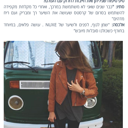
טיפ טיפוח שגיליתן ואת חייבות לחלוק עם העולם?
סתיו: "
כבר שנים שאני לא משתמשת במרכך, ואחרי כל מקלחת מקפידה
להשתמש בסרום של קרסטס שעושה את השיער רך ומבריק ועם ריח
מדהים"
אלכסה:
"שמן לגוף, לפנים ולשיער של NUXE . עושה פלאים, במיוחד
בחורף כשכולנו סובלות מיובש”