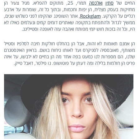
החיים של
סתיו
ואלכסה
תמרי, 25, מתוקים להפליא. מגיל צעיר הן
מחזיקות בעסק מצליח, הן יפות וחכמות, ובתוך כל זה, שומרות על ארבע
רגליים על הקרקע.
Rockglam
, אתר השופינג שהקימו לפני כשלוש שנים,
ממשיך לגדול ולהתפתח בתקופה שאתרים דומים קמים ונעלמים כאילו לא
היו, וכל זה בזכות חוש יזמי מפותח ואהבה עזה לאופנה וסטיילינג.
הן אמנם תאומות לא זהות, אבל הן בהחלט חולקות חיבה לסלפיז וסטייל
משותף, מאובססיה לסניקרס ועד לאותו ניחוח בושם. בראיון האינסטגרם
שלנו, הם מספרות לנו כמעט בפה אחד מה הן בחיים לא ילבשו, על איזה
פריט הן חולמות בלילה ומה דעתן על פוטושופ. נו פילטר, דאבל טייק.