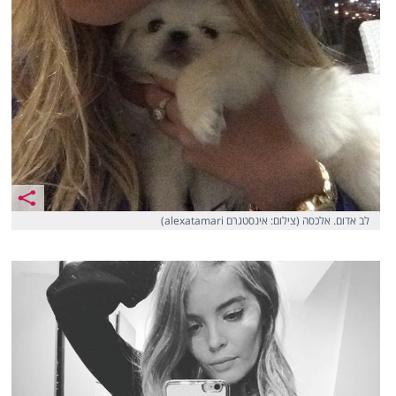
לב אדום. אלכסה (צילום: אינסטגרם alexatamari)