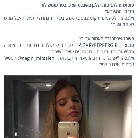
פוטושופ לתמונות שלכן באינסטוש: כן בטח/ממש לא
סתיו:
"ממש לא"
אלכסה:
" לפעמים תיקוני צבע בקטנה, בעיקר הבהרה לתמונות אבל ממש
לא פוטושופ"
חשבון אינסטגרם האהוב עלייך?
סתיו:
"
GARYPEPPERGIRL@
בלוגרית שמשלבת גם תמונות אופנה
מדהימות וגם תמונות טבע ונופים עוצרי נשימה"
אלכסה:
"יש כל כך הרבה! מאוד אוהבת את
negin_mirsalehi
@ הסטייל
שלה מושלם בעיניי”