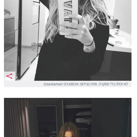
לא יכולה בלי מסקרה. סתיו (צילום: אינסטגרם stavtamari)