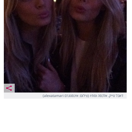
דאבל טייק. אלכסה וסתיו (צילום: אינסטגרם alexatamari)