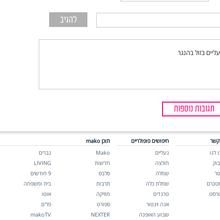
ליים בזול בהנגר
תגובות נוספות
קשר
חיפושים פופולריים
תוכן mako
 לנו
נעליים
Mako
גברים
בוק
חולצה
חדשות
LIVING
טר
שמלה
סלבס
9 חודשים
סטגרם
שמלת כלה
תרבות
בית ומשפחה
טרסט
טרנדים
מוזיקה
אוטו
אנה וינטור
ספורט
פז"ם
שבוע האופנה
NEXTER
makoTV