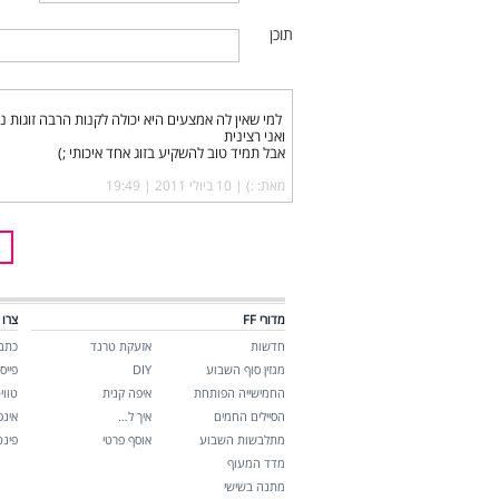
תוכן
למי שאין לה אמצעים היא יכולה לקנות הרבה זוגות נע
ואני רצינית
אבל תמיד טוב להשקיע בזוג אחד איכותי ;)
מאת: :) |‏
10 ביולי 2011 | 19:49
מדורי FF
צרו 
חדשות
אזעקת טרנד
כתבו
מגזין סוף השבוע
DIY
פייס
החמישייה הפותחת
איפה קנית
טווי
הסיילים החמים
איך ל…
אינ
מתלבשות השבוע
אוסף פרטי
פינ
מדד המעוף
מתנה בשישי