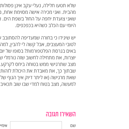
שלא תטעו חלילה, נעלי עקב אינן פסולות ב
מהבית. ואני מכירה אישה מסוימת אחת, מ
שאני צועדת יחפה על החול בשפת הים. אב
היומי עם הכלב כשהיא בכפכפים.
יש שיגידו כי בחורה שמעדיפה להסתובב עם
לטובי המעצבים, אבל קשה לי להבין, למה
באים בגרסת הפלטפורמות? בסופו של יום
יוצרות, את מתחילה לחשוב שזה נורמלי ש
מצב שתרגישי ממש בטוחה ביחס לקרקע. ל
שבתוך כך, את מאבדת את היכולת לזהות
שאת מרגישה (או ליתר דיוק איך הגוף של
למעשה, מצב בטוח למדי שבו שוב תכאיבי
השאירו תגובה
שם
אימיי