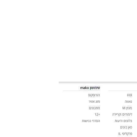
שימושון mako
HIX
הורוסקופ
גאווה
מזג אוויר
מגזין M
מתכונים
לימודים וקריירה
+12
בלוגים ודעות
הסדרי נגישות
כאן בונים
פרקליטי IL