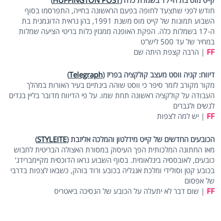
קייט מוס בת ה-17 בשמלת כלה (
HUFFINGTON POST
)
חודש לפני שתצעד לחופה בפעם הראשונה בחייה, התפרסמו בסוף
השבוע תמונות של קייט מוס משנת 1991, בהן נראית הדוגמנית בת
ה-17 בשמלות כלה. הפקת האופנה ממגזין כלות בריטי הציעה שמלות
במחיר של עד 500 ליש"ט
FF
| הרבה קצפת היתה שם
דיווח: קניה ווסט מעצב קולקציה בפריז (
Telegraph
)
מקור מקורב לזמר סיפר כי ווסט שוהה בינתיים בעיר האורות במהלך
העבודה על קולקציה ראשונה תחת שמו. על פי הדיווח מדובר בליין בגדים
לנשים ולגברים
FF
| יש למה לצפות
הכובעים החדשים של קייט מידלטון והמלכה אליזבת (
STYLEITE
)
מאז החתונה המלכותית הפך העיסוק במסורת האצולה הבריטית לחבוש
כובעים, לאובססיה בינלאומית. בסוף השבוע נראו הדוכסית מקיימברידג'
בכובע קטן וסולידי ומלכת אנגליה בכובע ורוד בוהק, כשבאו לצפות בדרבי
של אפסום
FF
| שום דבר לא יתעלה על הכובע של הנסיכה ביאטריס