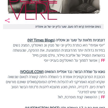
נשים אמיתיות קראו לזה פעם. שער גליון יוני של ווג איטליה
דוגמניות מלאות על שער ווג איטליה (
NY Times Blogs
)
"יופי אמיתי" היא כותרת גיליון יוני של מגזין ווג האיטלקי, המציג נשים
במידות גדולות יותר מהדוגמנית הממוצעת. את ההפקה, שנעשתה
בהשראת הסטייל של אליזבת טיילור, צילם סטיבן מייזל
FF
| אפשר לסמוך על האיטלקים בענייני יופי
גאגא על שמלת הבשר: נגד אפליית הומואים (
VOGUE.COM
)
הכוכבת הפרובוקטיבית אומרת כי השמלה היתה קשורה לנאום שנשאה
שקרא לצבא האמריקני לא להפלות חיילים הומוסקסואלים שאינם מורשים
לשרת כיום. לדבריה, החוק מונע מהצבא ליהנות מ"נתח הבשר הטוב
ביותר שיש למדינה"
FF
| ההשוואה קצת מופרכת, לא?