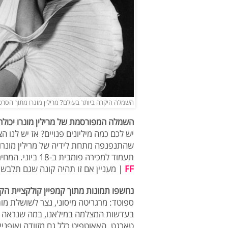
השמלה היקרה ביותר בעולם? מרילין מונרו מתוך הסר
השמלה המפורסמת של מרילין מונרו יכולה
יש לכם כמה מיליונים פנויים? אז יש לנו
תעמוד למכירה פומבית ב-18 ביוני. המחיר צפוי להגיע ל-2 מיליון דולר, לא פחות
FF
| מעניין אם זו תהיה קונה שגם תלבש
נחשפו תמונות מתוך קמפיין קולקציית הקפ
ספוטד: מרגריטה מיסוני, נצר לשושלת מו
בעדשות המצלמה במילאנו, במה שנראה כמ
טארגט. האאוטפיט כלל גם מזוודה ואופני