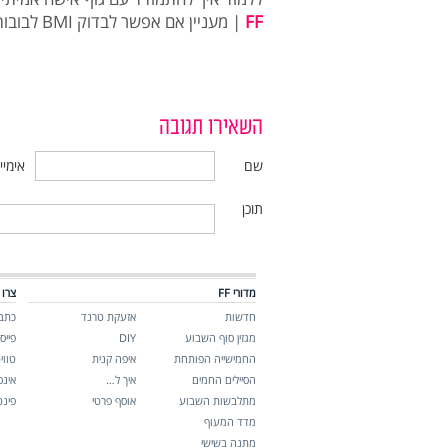
FF
| מעניין אם אפשר לבדוק BMI לבובות דיגום
השאירו תגובה
שם
אימיי
תוכן
מדורי FF
צרו 
חדשות
אזעקת טרנד
כתבו
מגזין סוף השבוע
DIY
פייס
החמישייה הפותחת
איפה קנית
טווי
הסיילים החמים
איך ל…
אינ
מתלבשות השבוע
אוסף פרטי
פינ
מדד המעוף
מתנה בשישי