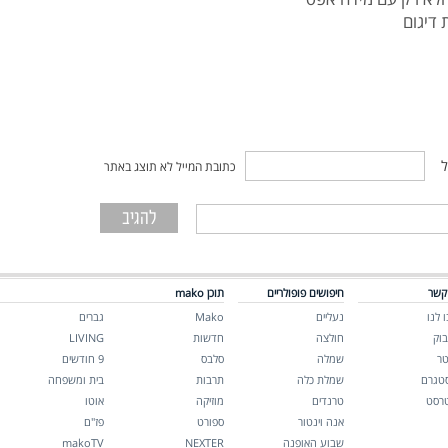
ל
כתובת המייל לא תוצג באתר
קשר
חיפושים פופולריים
תוכן mako
 לנו
נעליים
Mako
גברים
בוק
חולצה
חדשות
LIVING
טר
שמלה
סלבס
9 חודשים
סטגרם
שמלת כלה
תרבות
בית ומשפחה
טרסט
טרנדים
מוזיקה
אוטו
אנה וינטור
ספורט
פז"ם
שבוע האופנה
NEXTER
makoTV