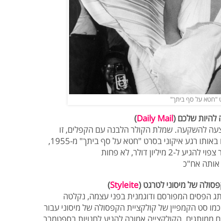
ט "חטא על סף ביתך"
 להיות שלכם (
Daily Mail
)
 הצעה להשקעה. שמלת הקולר הלבנה עם הקפלים, זו
שהתנפנפה מתחת לידיה של מרילין מונרו באותו רגע איקוני בסרט "חטא על סף ביתך" מ-1955,
 אותה אח"כ
סולה של מיסוני לטרגט (
Styleite
)
תג הפסים המפורסם ודוגמנית בפני עצמה, נקלטה
ו סט הקמפיין של קולקציית הקפסולה של מיסוני עבור
ים ממותגים. הקולקצייה אמורה להגיע לחנויות בספטמבר