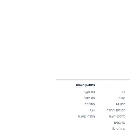
שימושון mako
HIX
הורוסקופ
גאווה
מזג אוויר
מגזין M
מתכונים
לימודים וקריירה
+12
בלוגים ודעות
הסדרי נגישות
כאן בונים
פרקליטי IL