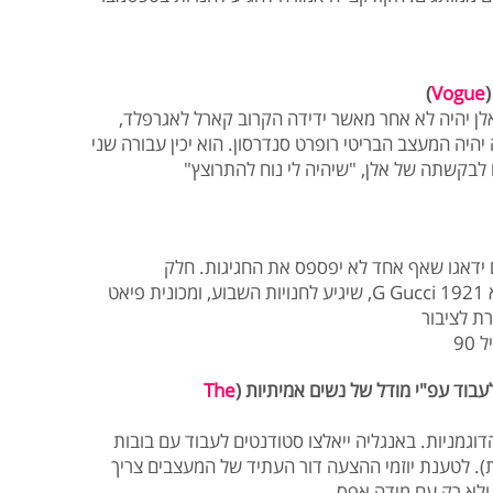
)
Vogue
 יהיה לא אחר מאשר ידידה הקרוב קארל לאגרפלד,
היה המעצב הבריטי רופרט סנדרסון. הוא יכין עבורה שני
 לבקשתה של אלן, "שיהיה לי נוח להתרוצץ"
 אופנה, והם ידאגו שאף אחד לא יפספס את החגיגות. חלק
מהאירועים כולל השקת ליין ממותג שיקרא G Gucci 1921, שיגיע לחנויות השבוע, ומכונית פיאט
ת לציבור
90
עבוד עפ"י מודל של נשים אמיתיות (
The
וגמניות. באנגליה ייאלצו סטודנטים לעבוד עם בובות
קבילה למידה 48 אירופאית). לטענת יוזמי ההצעה דור העתיד של המעצבים צריך
ולא רק עם מידה אפס