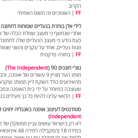
הקרוב
FF
| האופניים זה השוס האמיתי
לילי אלן בוחרת בנעליים שטוחות לחתונה (
אחרי שנחשף כי מעצב שמלת הכלה של אלן
כעת נודע כי מעצב הנעליים שלה לחתונה י
זוגות נעליים, אחד על עקבים והשני שטוח
FF
| בחורה פרקטית
גוצ'י חוגגים 90 (
The Independent
)
מותג העל מציין 9 עשורים של
שעוצבה במיוחד על ידי בית האופנה ונמכר
FF
| הלוואי עלינו להיות כל כך פעילים בגיל 
סטודנטים לעיצוב אופנה באנגליה יחויבו ל
)
Independent
לא רק בישראל עושים עניין ממשקלן של הד
במידה 18 (המ
ללמוד איך להתמודד עם גוף אישה אמיתי 