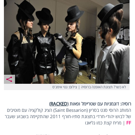
לא כשר? תצוגת האופנה ברוסיה | צילום: גטי אימג'ס
רוסיה: דוגמניות עם שטריימל ופאות (
RACKED
)
המותג הרוסי סנט בסריון (Saint Bessarion) הציג קולקציה עם מוטיבים
של לבוש יהודי-חרדי בתצוגת סתיו-חורף 2011 שהתקיימה בשבוע שעבר
FF
|
מריח קצת כמו גליאנו