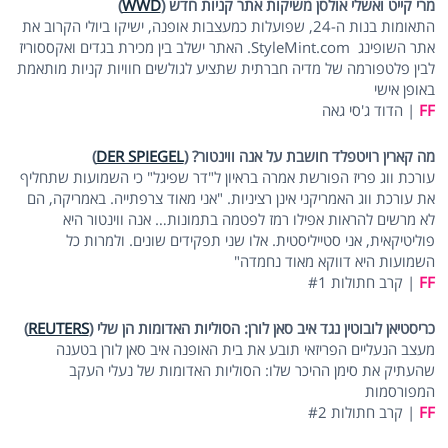
מרי קייט ואשלי אולסן משיקות אתר קניות חדש (
WWD
)
התאומות בנות ה-24, שפועלות כמעצבות אופנה, ישיקו ביולי הקרוב את
אתר השופינג StyleMint.com. האתר ישלב בין מכירת בגדים ואקססוריז
לבין פלטפורמה של מדיה חברתית שתציע לגולשים חוויות קניות מותאמת
באופן אישי
FF
| הדוד ג'סי גאה
מה קארין רויטפלד חושבת על אנה ווינטור?
(
DER SPIEGEL
)
עורכת ווג פריז הפורשת אמרה בראיון ל"דר שפיגל" כי השמועות שתחליף
את עורכת ווג האמריקני אינן רציניות. "אני מאוד צרפתייה. באמריקה, הם
לא מרשים להראות אפילו רמז לפטמה בתמונות… אנה ווינטור היא
פוליטיקאית, אני סטייליסטית. אלו שני תפקידים שונים. ולמרות כל
השמועות היא דווקא מאוד נחמדה"
FF
| קרב חתולות #1
כריסטיאן לובוטין נגד איב סאן לורן: הסוליות האדומות הן שלי (
REUTERS
)
מעצב הנעליים הפריזאי תובע את בית האופנה איב סאן לורן בטענה
שהעתיק את סימן ההיכר שלו: הסוליות האדומות של נעלי העקב
המפורסמות
FF
| קרב חתולות #2