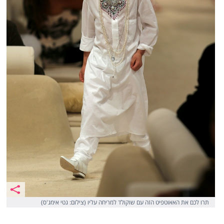
תרו לכם את האאוטפיט הזה עם שוקולד למריחה עליו (צילום: גטי אימג'ס)