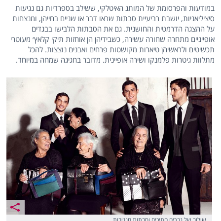
במודעות והפרסומת של המותג האיטלקי, ששילב בספרדיות גם נגיעות
סיציליאניות, יושבת רביעיית סבתות שראו דבר או שניים בחייהן, ומנצחות
על ההצגה הדרמטית והחושנית. גם את הסבתות הלבישו בבגדים
אופייניים מתחרה שחורה עשירה, כשבידיהן הן אוחזות תיקי קלאץ׳ מעוטרי
תכשיטים ולראשיהן טיארות מקושטות פרחים ואבנים נוצצות. להכל
מתלוות גיטרות פלמנקו ושירה אופיינית. מדובר בחגיגה שמחה במיוחד.
שילוב של גברים חתיכים וסבתות מגניבות