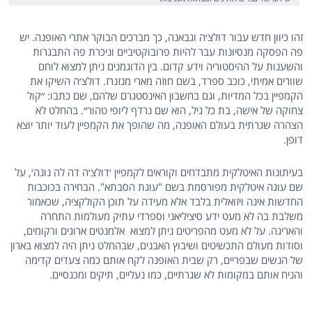
זהו כיוון חדש עבור דולצ׳ה וגבאנה, כך מברכים הבוקר אתרי האופנה. יש
פה הפסקה מנסיונות עבר להיות פרובוקטיביים וניכרת פה התבגרות
והשענות על ההיסטוריה וידע קדום. בין הדוגמנים ניתן למצוא לוחם
שוורים אמיתי, כוכב ספרד, בשם חוזה מארי מנזנרז. דולצ׳ה השיקו את
הקמפיין בכל המדיות, וגם בחשבון האינסטגרם שלהם, שם כתבו: ״קול
צחוקה של אישה, בת כל גיל, הוא שם נרדף ליופי טהור״. בהחלט לא
הצהרה שגרתית בעולם האופנה, מה שהופך את הקמפיין לעוד יותר יוצא
דופן.
בעיתונות האיטלקית מתבדחים וקוראים לקמפיין ׳דולצ׳ה דה לה נונה׳, על
שם עוגה איטלקית מפורסמת בשם "עוגת הסבתא". הבחירה בכוכבות
החדשות אינה ויזואלית בלבד אלא מעידה על תוכן הקולקציה, שכאמור
משלבת בה לא מעט ידע סיציליאני וספרדי עתיק מעולמות התחרה
והאריגה. על לא מעט מהפריטים ניתן למצוא אלמנטים ארוגים ורקומים,
וסודות מעולם התכשיטים ושיבוץ האבנים, שבהחלט ניתן היה למצוא בארון
של הנשים שבפריים, רק שבית האופנה לקח אותם כמה צעדים קדימה
והניח אותם במקומות לא שגרתיים, כמו נעליים, תיקים ומכנסיים.