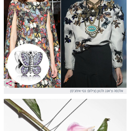
אלכסה צ'אנג ולנוון (צילום: גטי אימג'ס)