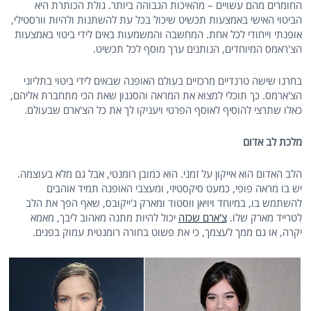
החומרים מהם עשויים – מהאיכות הגבוהה ביותר. גולת הכותרת היא
הביטוי האישי באמצעות תכשיט שיכול בכל עת להשתנות ולהיות וורסטילי,
אופנתי וייחודי לכל אחת. המחשבה והמשמעות באים לידי ביטוי באמצעות
הצ'ראמס המיוחדים, הנותנים ערך מוסף לכל תכשיט.
בחרנו שישה טרנדיים מרכזיים בעולם האופנה שבאים לידי ביטוי בתליוני
הצ'ארמס. כך תוכלי למצוא את המראה והסגנון שאת הכי מתחברת אליהם,
כאלו שתרצי להוסיף לאוסף הפרטי ויעניקו לך את כל הצ'ארם שבעולם.
מלכת לב אדום
הלב האדום הוא אייקון על זמני. הוא כמובן רומנטי, אבל גם מלא בעוצמה.
יש בו מראה פופי, כמעט סיקסטיזי, ומעצבי האופנה תמיד אוהבים
להשתמש בו, במיוחד ויויאן ווסטוד ומארק ג'ייקובס, שאף הפך את הלב
לטרייד מארק שלו.
צ'ארם שכזה
יכול להיות מתנה מאהוב ליבך, מאמא
יקרה, או גם ממך לעצמך, כי את פשוט בחורה רומנטית עמוק בפנים.