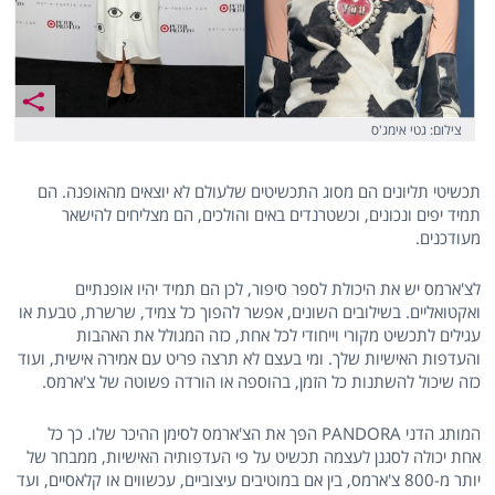
צילום: גטי אימג'ס
תכשיטי תליונים הם מסוג התכשיטים שלעולם לא יוצאים מהאופנה. הם
תמיד יפים ונכונים, וכשטרנדים באים והולכים, הם מצליחים להישאר
מעודכנים.
לצ'ארמס יש את היכולת לספר סיפור, לכן הם תמיד יהיו אופנתיים
ואקטואליים. בשילובים השונים, אפשר להפוך כל צמיד, שרשרת, טבעת או
עגילים לתכשיט מקורי וייחודי לכל אחת, כזה המגולל את האהבות
והעדפות האישיות שלך. ומי בעצם לא תרצה פריט עם אמירה אישית, ועוד
כזה שיכול להשתנות כל הזמן, בהוספה או הורדה פשוטה של צ'ארמס.
המותג הדני PANDORA הפך את הצ'ארמס לסימן ההיכר שלו. כך כל
אחת יכולה לסגנן לעצמה תכשיט על פי העדפותיה האישיות, ממבחר של
יותר מ-800 צ'ארמס, בין אם במוטיבים עיצוביים, עכשווים או קלאסיים, ועד