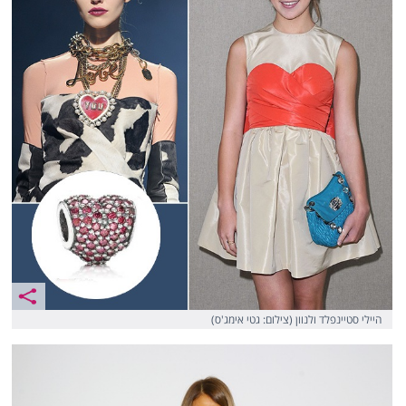
היילי סטיינפלד ולנוון (צילום: גטי אימג'ס)