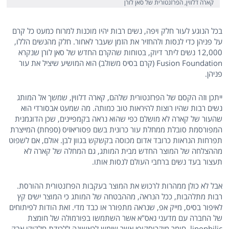
קארה דלווין, הפרזנטורית של סאן לורן
בכל הנוגע לעור חלק ויפה, נשים רבות יהיו מוכנות למרוח כמעט כל קרם
על פניהן כדי לנסות ולהחזיר את הזמן שעבר לאחור. חלק מהנשים הללו,
12,000 נשים ליתר דיוק, בטוחות שהקרם החדש של סאן לורן שנקרא
Fusion Foundation (קרם בסיס משולב) הוא המושיע שיציל את עור
פניהן.
ייתכן וזה הקסם של הפרזנטורית שלהם, קארה דלווין, שמשך אל המותג
נשים רבות שהיו רוצות להיראות טוב כמותה. מה שמעט אבסורדי הוא
שהעור של קארה לא מושלם כפי שהוא נראה בקמפיינים, שכן הדוגמנית
המפורסמת סובלת ממחלת עור כרונית בשם פסוריאזיס (ספחת) המייצרת
תפרחות הנראות כרובד אדום מכוסה בקשקש בגוון לבן. אולם, אם לשפוט
מההצלחה של המוצר החדש מבית המותג, גם המחלה של קארה לא
תעצור בעד נשים ברחבי העולם לנסות אותו.
אבל לא כולן ממהרות לרכוש את המוצר בעקבות הפרזנטורית ההורסת.
רבות מתלהבות, ככל הנראה, מההבטחה של המותג כי המוצר ישים קץ
לאיפור בסיס, מייק אפ, שנראה מתפורר או כבד מדי. זאת הודות לפיתוחים
של החברה עם מדעני נאס"א אשר השתמשו בפורמולה של חומצת
lipophilic, חומר מיקרוסקופי אשר שימש לראשונה ללכידת חלקיקי אבק