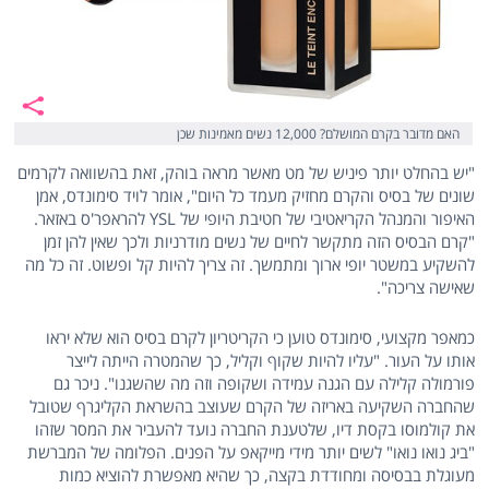
האם מדובר בקרם המושלם? 12,000 נשים מאמינות שכן
"יש בהחלט יותר פיניש של מט מאשר מראה בוהק, זאת בהשוואה לקרמים
שונים של בסיס והקרם מחזיק מעמד כל היום", אומר לויד סימונדס, אמן
האיפור והמנהל הקריאטיבי של חטיבת היופי של YSL להראפר'ס באזאר.
"קרם הבסיס הזה מתקשר לחיים של נשים מודרניות ולכך שאין להן זמן
להשקיע במשטר יופי ארוך ומתמשך. זה צריך להיות קל ופשוט. זה כל מה
שאישה צריכה".
כמאפר מקצועי, סימונדס טוען כי הקריטריון לקרם בסיס הוא שלא יראו
אותו על העור. "עליו להיות שקוף וקליל, כך שהמטרה הייתה לייצר
פורמולה קלילה עם הגנה עמידה ושקופה וזה מה שהשגנו". ניכר גם
שהחברה השקיעה באריזה של הקרם שעוצב בהשראת הקליגרף שטובל
את קולמוסו בקסת דיו, שלטענת החברה נועד להעביר את המסר שזהו
"ביג נואו נואו" לשים יותר מידי מייקאפ על הפנים. הפלומה של המברשת
מעוגלת בבסיסה ומחודדת בקצה, כך שהיא מאפשרת להוציא כמות