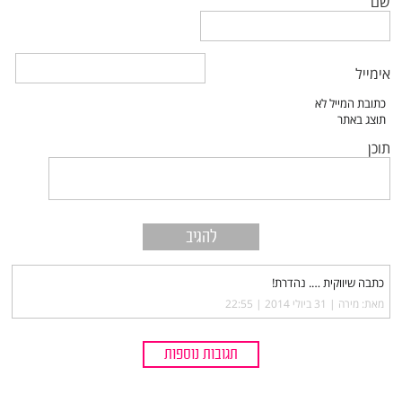
שם
אימייל
תוכן
כתבה שיווקית …. נהדרת!
מאת: מירה |‏
31 ביולי 2014 | 22:55
תגובות נוספות