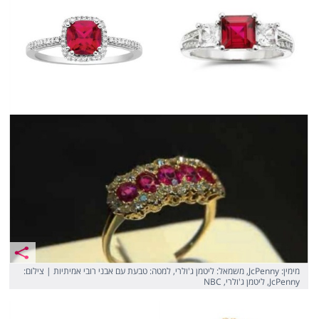
מימין: JcPenny, משמאל: ליטמן ג'ולרי, למטה: טבעת עם אבני רובי אמיתיות | צילום:
JcPenny, ליטמן ג'ולרי, NBC