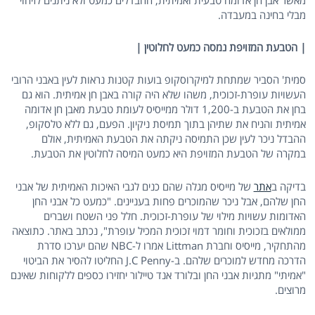
מאשר אבן חן אדומה טבעית ואמיתית, ההבדלים כמעט ולא ניתנים לזיהוי
מבלי בחינה במעבדה.
| הטבעת המזויפת נמסה כמעט לחלוטין |
סמית' הסביר שמתחת למיקרוסקופ בועות קטנות נראות לעין באבני הרובי
העשויות עופרת-זכוכית, משהו שלא היה קורה באבן חן אמיתית. הוא גם
בחן את הטבעת ב-1,200 דולר ממייסיס לעומת טבעת מאבן חן אדומה
אמיתית והניח את שתיהן בתוך תמיסת ניקיון. הפעם, גם ללא טלסקופ,
ההבדל ניכר לעין שכן התמיסה ניקתה את הטבעת האמיתית, אולם
במקרה של הטבעת המזויפת היא כמעט המיסה לחלוטין את הטבעת.
בדיקה ב
אתר
של מייסיס מגלה שהם כנים לגבי האיכות האמיתית של אבני
החן שלהם, אבל ניכר שהמוכרים פחות בעניינים. "כמעט כל אבני החן
האדומות עשויות מילוי של עופרת-זכוכית. חלל פני השטח ושברים
ממולאים בזכוכית וחומר דמוי זכוכית המכיל עופרת", נכתב באתר. כתוצאה
מהתחקיר, מייסיס וחברת Littman אמרו ל-NBC שהם יערכו סדרת
הדרכה מחדש למוכרים שלהם. ב-J.C Penny החליטו להסיר את הביטוי
"אמיתי" מתגיות אבני החן ובלורד אנד טיילור יחזירו כספים ללקוחות שאינם
מרוצים.