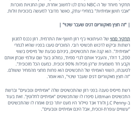
תחקיר מיוחד של ה-NBC גורם לנו לחשוב אחרת, שכן החנויות מוכרות
"אבני חושן אמיתיות" במחירי עתק, כאשר מדובר למעשה בזכוכיות זולות.
| "זה חצץ מאקווריום דגים שעבר שינוי" |
תחקיר סמוי
של העיתונאי ג'ף רוזן חושף את התרמית. רוזן נכנס למגוון
רשתות וביקש לרכוש תכשיטי רובי. המוכרים טענו בפניו שהיא לגמרי
"אמיתית". הוא קנה את התכשיטים, ביניהם טבעת של מייסיס בשווי
1,200 דולר, והעביר אותם לגרי סמית', גמולוג בעל שם עולמי שבחן אותם
וקבע חד משמעית ש"הן מכילות 90% זכוכית. כמעט הכל מזכוכית".
לטענתו, השווי האמיתי של התכשיטים הוא פחות מחצי מהמחיר ששולם.
"זה חצץ מאקווריום דגים שעבר שינוי", הוא אומר.
רשת מייסיס טענה בפני רוזן שהתכשיטים שלה "אמיתיים וטבעיים" וברשת
התכשיטים Littman סיפרו לו שהתכשיטים "אמיתיים לחלוטין". זאת בעוד
ב-J.C Penny ולורד אנד טיילור היו מעט יותר כנים ואמרו לו שהתכשיטים
"עשויים עופרת-זכוכית, אבל הינם אמיתיים וטבעיים".