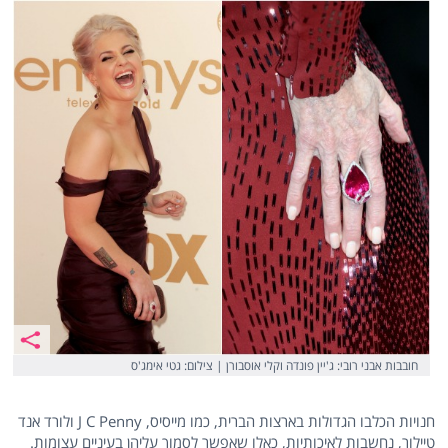
חובבות אבני רובי: ג'יין פונדה וקלי אוסבורן | צילום: גטי אימג'ס
חנויות הכלבו הגדולות בארצות הברית, כמו מייסיס, J C Penny ולורד אנד
טיילור, נחשבות לאיכותיות, כאלו שאפשר לסמוך עליהן בעיניים עצומות.