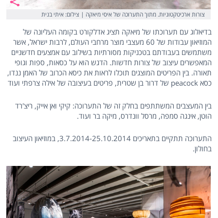
צורות ארכיטקטוניות. מתוך התערוכה של איסי מיאקה | צילום: איתי בנית
בדיאלוג עם תערוכתו של מיאקה תציג אדלקורט בקומה העליונה של
המוזיאון עבודות של 60 מעצבי מוצר מרחבי העולם, לרבות ישראל, אשר
משתמשים בעבודתם בטכניקות מסורתיות בשילוב עם אמצעים חדשניים
המאפשרים עיצוב של צורות חדשות. הדגש הוא על כסאות, ספות וגופי
תאורה. בין הפריטים המוצגים תוכלו לראות את כיסא הכרוב של האמן ננדו,
כסא peacock של דרור בן שטרית, פריטים בעיצובה של אילה צרפתי ועוד
בין המעצבים המשתתפים בחלק זה של התערוכה: קיקי ואן אייק, ריצ'רד
הוטן, אינגה סמפה, מרסל וונדרס, מיקה בר ועוד.
התערוכה תתקיים בתאריכים 3.7.2014-25.10.2014, במוזיאון העיצוב
בחולון.