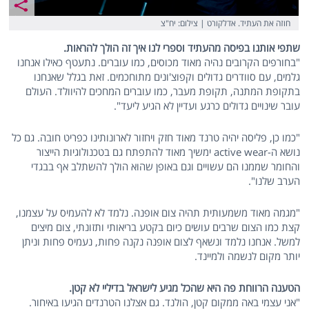
חוזה את העתיד. אדלקורט | צילום: יח"צ
שתפי אותנו בפיסה מהעתיד וספרי לנו איך זה הולך להראות.
"בחורפים הקרובים נהיה מאוד מכוסים, כמו עוברים. נתעטף כאילו אנחנו
גלמים, עם סוודרים גדולים וקפוצ'ונים מתוחכמים. זאת בגלל שאנחנו
בתקופת המתנה, תקופת מעבר, כמו עוברים המחכים להיוולד. העולם
עובר שינויים גדולים כרגע ועדיין לא הגיע ליעד".
"כמו כן, פליסה יהיה טרנד מאוד חזק ויחזור לארונותינו כפריט חובה. גם כל
נושא ה-active wear ימשיך מאוד להתפתח גם בטכנולוגיות הייצור
והחומר שממנו הם עשויים וגם באופן שהוא הולך להשתלב אף בבגדי
הערב שלנו".
"מגמה מאוד משמעותית תהיה צום אופנה. נלמד לא להעמיס על עצמנו,
קצת כמו הצום שרבים עושים כיום בקטע בריאותי ותזונתי, צום מיצים
למשל. אנחנו נלמד ונשאף לצום אופנה נקנה פחות, נעמיס פחות וניתן
יותר מקום לנשמה ולמיינד.
הטענה הרווחת פה היא שהכל מגיע לישראל בדיליי לא קטן.
"אני עצמי באה ממקום קטן, הולנד. גם אצלנו הטרנדים הגיעו באיחור.