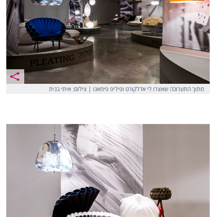
מתוך התערוכה שאצרו לי אדלקורט ופיליפ פימאנו | צילום: איתי בנית