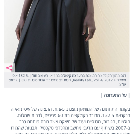
דגם מתוך הקולקציה המוצגת בתערוכה קיפולים במוזיאון העיצוב חולון, .5 132 איסי
מיאקה + Reality Lab., Vol. 4, 2012, דוגמנית: גרייס בול עבור סוכנות Oui | צילום:
יח"צ
| על התערוכה |
בקומה התחתונה של המוזיאון מוצגת, כאמור, התצוגה של איסי מיאקה
הנקראת 5 132. מדובר בקולקציה בת 60 פריטים, לרבות שמלות,
חולצות, חגורות, מכנסיים ועוד של מיאקה אשר רובה פותחה כבר
ב-2007 בשיתוף עם מדעני מחשב ומהנדסי טקסטיל ותבניות שהמירו