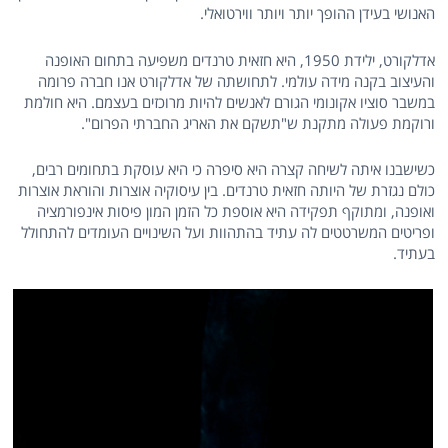
האנושי בעידן ההופך יותר ויותר ווירטואלי.
אדלקורט, ילידת 1950, היא חזאית טרנדים משפיעה בתחום האופנה
והעיצוב בקנה מידה עולמי. לתחושתה של אדלקורט אנו חברה פרומה
במשבר סוציו אקונומי הגורם לאנשים להיות מרוכזים בעצמם. היא חולמת
ורוקמת פעולה מתקנת ש"תשקם את האריג החברתי הפרום".
כשישבנו איתה לשיחה קצרה היא סיפרה כי היא עוסקת בתחומים רבים,
כולם נגזרת של היותה חזאית טרנדים. בין עיסוקיה אוצרות והוראת אוצרות
ואופנה, ומתוקף תפקידה היא אוספת כל הזמן המון פיסות אינפורמציה
ופריטים המשרטטים לה עתיד בהתהוות ועל השינויים העומדים להתחולל
בעתיד.