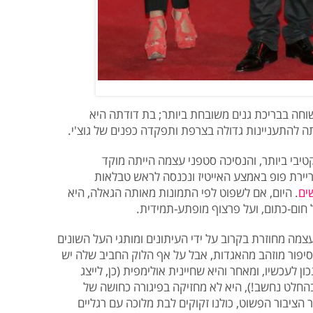
וחה בבריכת גנים משובחת ביותר; בת דודתה היא
ה להתעניינות גדולה בצרפת ותפקדה כפנים של גוצ'י.
טיבי ביותר, והנסיכה סטפני עצמה הייתה מוקד
יירת פופ באמצע האייטיז ונכנסה לראש טבלאות
ים
. היום, אם לשפוט לפי התמונות מאותה הגאלה, היא
חום-כתום, ועל פרצוף מופתע-תמידית.
עצמה מחוזרת בקרוב על ידי העיתונים ומותגי העל השונים
יפור מוזהב מהאגדות, אבל על אף הלוק החביב שלה יש
ון לעכשיו, ומאחר והיא שחיינית אולימפית (כן, לייצג
חלט נחשב!), היא לא מחזיקה בפיגורה כחושה של
ר הציבור הפשוט, כולנו זקוקים לבת מלוכה עם רגליים