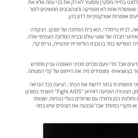
אלמנט בחייה מסקרן ומסעיר לא רק את בני עמה אלא את
מה ששושלת אחת לא מספיקה והצהובונים ממשיכים לתור
ים אופציות אטרקטיביות לדון בהן.
, לבית גרימלדי, הוא בית המלוכה של מונקו. הנקודה
אירועי חברה של שועי עולם ובבית המלוכה העסיסי שלה.
 השלישי בחר בכוכבת הוליוודית יפהפייה, גרייס קלי,
דעים אבל מדי פעם מגלים מגזיני האופנה עניין מחודש
 בצאצאיות- ומצמידים מיד את הייחוס של קלי המנוחה.
1 של הנסיכה סטפני והשמינית בתור לרשת את הכתר, הגיעה ככל הנראה
לגיל בו אפשר להתחיל, והיא לא מבזבזת זמן; הצעירה הופיעה לאירוע "Fight AIDS" השנתי במונקו
וחולצת בטן צחורה עם שרוולים בעלי נוכחות, שצוותו
 או מקורי במיוחד אבל שכנעה את הצופים שיש במה