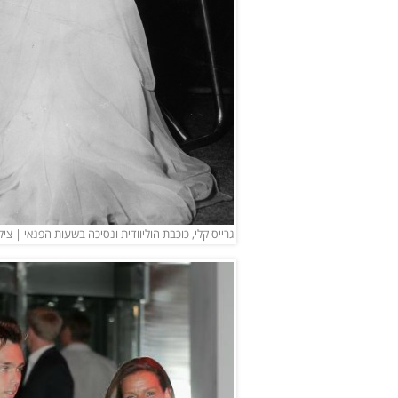
גרייס קלי, כוכבת הוליוודית ונסיכה בשעות הפנאי | צילו