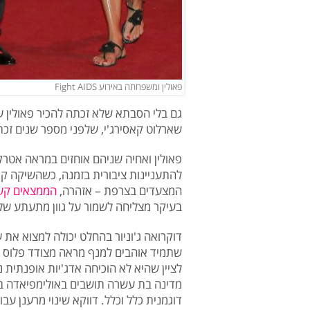
פאולין ומשפחתה באירוע Fight AIDS
גם בלי הסבתא שלא זכתה להכיר פאולין ש
שארלוט קאסירג'י, שלפני מספר שנים זכת
פאולין ואחיה שניהם אוחזים במראה אטרק
להתעניינות ציבורית בזמנה, כשהשיקה קר
המצעדים בצרפת – אזהרה,
הממצאים קש
בעיקר מצליחה לשמור על גוון מתעתע של 
דוקרואה ג'וניור בהחלט יכולה למצוא את 
שתמיד אוהבים למנף מראה מצודד פלוס ס
לציין שהיא לא הוכיחה אדג'יות אופנתית נכ
מדינה בת עשרה תושבים באולימפיאדה בה
דוגמנית כלל וכלל. דווקא שינוי מרענן עבו