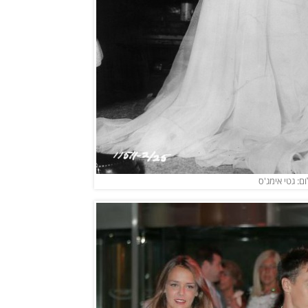
ם: גטי אימג'ס