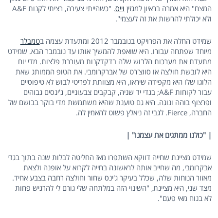
המצח" היא אמרה בראיון למגזין
וייס
. "כשהייתי צעירה, רציתי לקנות A&F
ולא יכולתי להרשות את זה לעצמי".
שמידט החלה את הפרויקט בנובמבר 2012 ומתעדת עצמה ב
טמבלר
מיוחד שפתחה עבורו. היא שואפת להמשיך אותו עד נובמבר הבא. שמידט
מתעדת את מערכות הלבוש שלה בדקדקנות מעוררת פלצות. מדי יום
היא לובשת חולצה או סווצ'רט של אברקרומבי. את הטופ הממותג שאת
הלוגו שלו היא מקפידה שיראו, היא מצוותת לפריטי לבוש לא טיפוסיים
עבור לקוחות A&F; בגדי יד שניה, קבקבים צבעוניים, ג'ינסים גבוהים
ופרצוף בוהה ונוגה. היא גם טוענת שהיא משתמשת מדי בוקר בבושם של
החברה, Fierce. לגבי זה ניאלץ פשוט להאמין לה.
| "כולנו ממתגים את עצמנו" |
שמידט מציינת שחייה דווקא השתפרו מאז החליטה לבלות שנה בתוך בגדי
אבקרומבי, מה שחייב אותה לראשונה בחייה לקרוא על אופנה ולצאת
מאזור הנוחות שלה, שכלל בעיקר ג'ינס שחור וחולצה רחבה בצבע אחיד.
מצד שני, היא מציינת, "השינוי הזה במלתחה שלי גורם לי להרגיש פחות
לא בנוח מאי פעם".