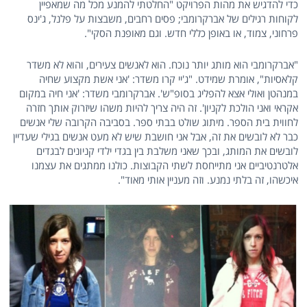
כדי להדגיש את מהות הפרויקט "החלטתי להמנע מכל מה שמאפיין
לקוחות רגילים של אברקרומבי; פסים רחבים, משבצות על פלנל, ג'ינס
פרחוני, צמוד, או באופן כללי חדש. וגם מאופנת הסקי".
"אברקרומבי הוא מותג יותר נוכח. הוא לאנשים צעירים, והוא לא משדר
קלאסיות", אומרת שמידט. "ג'יי קרו משדר: 'אני אשת מקצוע שחיה
במנהטן ואולי אצא להפליג בסופ"ש'. אברקרומבי משדר: 'אני חיה במקום
אקראי ואני הולכת לקניון'. זה היה צריך להיות משהו שיזרוק אותך חזרה
לחווית בית הספר. מיתוג שולט בבתי ספר. בסביבה הקרובה שלי אנשים
כבר לא לובשים את זה, אבל אני חושבת שיש לא מעט אנשים בגילי שעדיין
לובשים את המותג, ובכך שאני משלבת בין בגדי ילדי קניונים לבגדים
אלטרנטיביים אני מתייחסת לשתי הקבוצות. כולנו ממתגים את עצמנו
איכשהו, זה בלתי נמנע. וזה מעניין אותי מאוד".