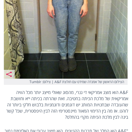
הצילום הראשון של אמנדה שמידט עם חולצת A&F | צילום: Tumblr
A&F הוא מוצג אמריקאי די גנרי, מהסוג שאולי מייצג יותר מכל הוויה
אמריקאית של מלכת הכיתה בחטיבה. זאת שהרתה בכיתה י״א וחושבת
שהעובדה שבחנויות המותג יש דוגמנים ודוגמניות בלבוש חלקי ביותר זה
לוהט. אז מה בין הדימוי המאוד מיינסטרימי הזה לבין היפסטרית, שכל קשר
בינה לבין מלכת הכיתה מקרי בהחלט?
"A&F הוא המלך של תרבות הקניונים, הוא מייצג עבורי את האליטיזם נמוך