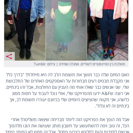
משלבת בין המיינסטרים לשוליים. אמנדה שמידט | צילום: Tumblr
האם המיזם שלה כבר מושך את תשומת הלב לה היא מייחלת? "בדרך כלל
אני מקבלת מבטים רעים מבחורות על האספקטים האחרים של התלבושת
שלי. שני אנשים כבר שאלו אותי מה העניין עם החולצות, אבל זהו בינתיים.
אני רוצה שA&F ידעו מהפרויקט שלי, אולי נוכל לעבוד על חסות מסוג
כלשהו, אני מקווה שהציוצים היומיים שלי בכיוונם יעוררו תשומת לב, אך
בינתיים זה לא צלח".
אבל מה הופך את הפרויקט הזה ליותר מבדיחה שיצאה משליטה? אחרי
הכל, זה טוב ויפה להשתעשע על חשבון מותג שעושה את הונו מלהפוך
אנשים ליחידות זהות לחלוטין בצבעי פסטל, אבל זה ממש לא המותג היחיד