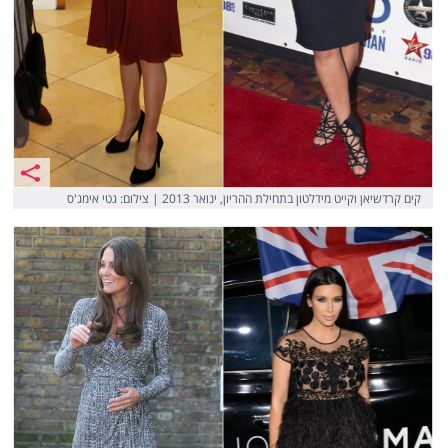
קים קרדשיאן וקייט מידלטון בתחילת ההריון, ינואר 2013 | צילום: גטי אימג'ס