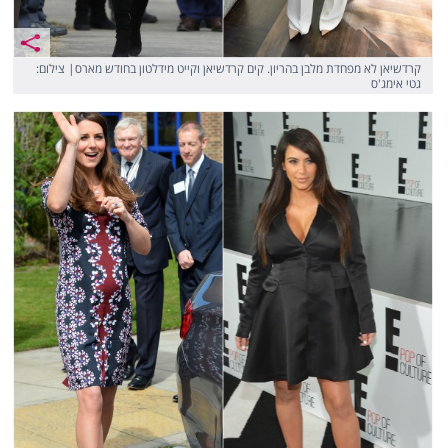
קרדשיאן לא מפחדת מלבן בהריון. קים קרדשיאן וקייט מידלטון בחודש מארס| צילום:
גטי אימג'ס