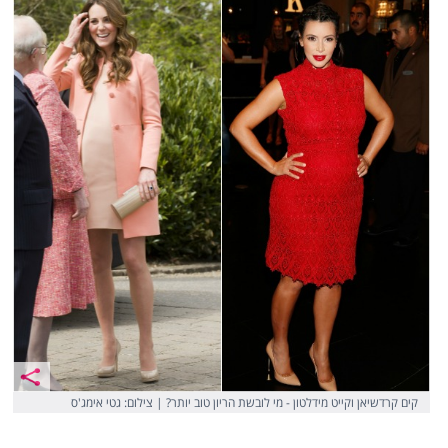
קים קרדשיאן וקייט מידלטון - מי לובשת הריון טוב יותר? | צילום: גטי אימג'ס