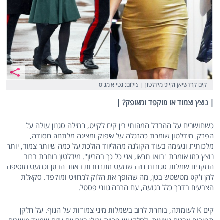
קים קרדשיאן וקייט מידלטון | צילום: גטי אימג'ס
| נוצץ וצמוד או מוקפד ומאופק? |
כשחושבים על ההבדל המהותי בין קים לקייט, המילה סגנון עולה על
הפרק. מידלטון שומרת כהרגלה על איפוק ומציגה מלתחה חסודה,
מלכותית ונעימה בעוד הקולגה מהוליווד הולכת על כמה שיותר צמוד, יותר
נוצץ כמו אומרת "בואו תראו, אני כל כך בהריון". מידלטון בוחרת ברוב
המקרים שמלות סגורות חזה שמעט מתרחבות באזור הבטן וכמעט מוסיפה
להן ז'קט מטשטש בטן, מה שהופך את הלוק למחויט ומוקפד. סקאלת
הצבעים בדרך כלל רגועה, עם הרבה גווני פסטל.
קים K לעומתה, בוחרת לרוב בשמלות מיני צמודות על הגוף. על חלקן