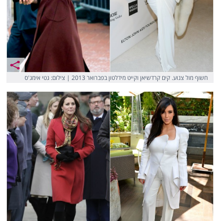
חשוף מול צנוע. קים קרדשיאן וקייט מידלטון בפברואר 2013 | צילום: גטי אימג'ס