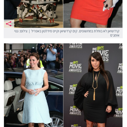
קרדשיאן לא בוחלת במחשופים. קים קרדשיאן וקייט מידלטון באפריל | צילום: גטי
אימג'ס