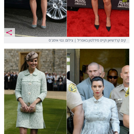
קים קרדשיאן וקייט מידלטון באפריל | צילום: גטי אימג'ס