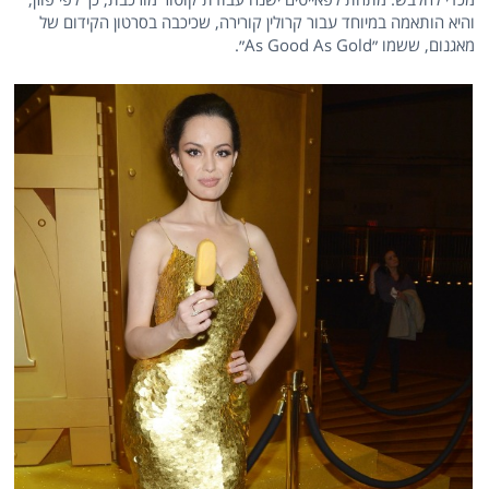
והיא הותאמה במיוחד עבור קרולין קורירה, שכיכבה בסרטון הקידום של
מאגנום, ששמו ״As Good As Gold״.