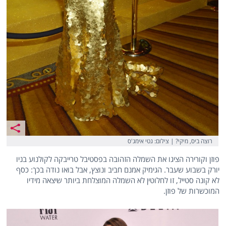
רוצה ביס, מיקי? | צילום: גטי אימג'ס
פוזן וקורירה הציגו את השמלה הזהובה בפסטיבל טרייבקה לקולנוע בניו
יורק בשבוע שעבר. הגימיק אמנם חביב ונוצץ, אבל בואו נודה בכך: כסף
לא קונה סטייל, זו לחלוטין לא השמלה המוצלחת ביותר שיצאה מידיו
המוכשרות של פוזן.