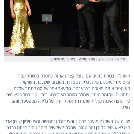
זאק פוזן (מימין) מציג את השמלה | צילום: גטי אימג'ס
השמלה, בגזרת בת ים עם שובל קצר מאחור, נתפרה במיוחד עבור
פרסומת למאגנום גולד, גלידה בסדרת מאגנום ששכבת השוקולד
העוטפת אותה מצופה בצבע זהב. המעצב אמר שניסה לתת לשמלה
״תחושה של זהב מותך, שמלת הזוהר האולטימטיבית״, פוזן בחר בפאייטים
כדי שיצרו איכות נוזלית שתהדהד את הרעיון של גלידה מטפטפת וזהב
נוזלי.
שוויה של השמלה מוערך במיליון וחצי דולר (כחמישה וחצי מיליון ש"ח) אבל
היא לא עשויה כמובן זהב טהור, שמלת קשקשים מזהב טהור הייתה כבדה
מכדי להלבש. מתחת לפאייטים ישנה עבודת קוטור מורכבת, כך לפי פוזן,