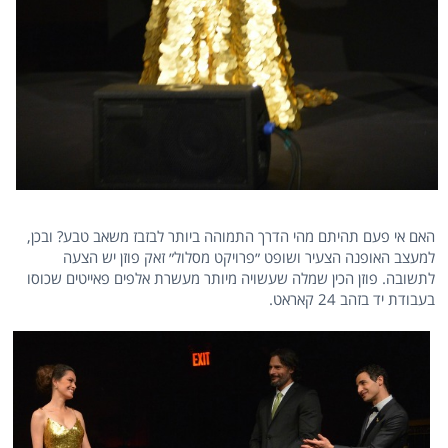
האם אי פעם תהיתם מהי הדרך התמוהה ביותר לבזבז משאב טבע? ובכן,
למעצב האופנה הצעיר ושופט ״פרויקט מסלול״ זאק פוזן יש הצעה
לתשובה. פוזן הכין שמלה שעשויה מיותר מעשרת אלפים פאייטים שכוסו
בעבודת יד בזהב 24 קאראט.