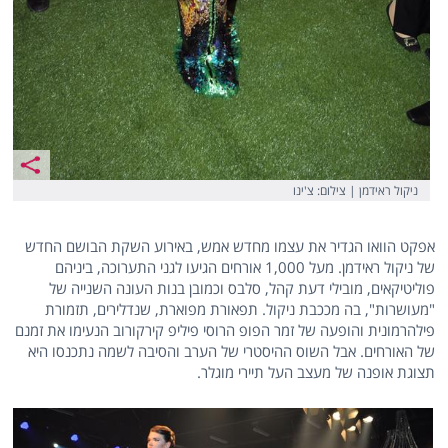
ניקול ראידמן | צילום: צ'ינו
אפקט הוואו הגדיר את עצמו מחדש אמש, באירוע השקת הבושם החדש
של ניקול ראידמן. מעל 1,000 אורחים הגיעו לגני התערוכה, ביניהם
פוליטיקאים, מובילי דעת קהל, סלבס וכמובן בנות העונה השנייה של
"מעושרות", בה מככבת ניקול. תפאורת מפוארת, שנדלירים, תזמורת
פילהרמונית והופעה של זמר הפופ הרוסי פיליפ קירקורוב הנעימו את זמנם
של האורחים. אבל השוס ההיסטרי של הערב והסיבה לשמה נתכנסו היא
תצוגת אופנה של מעצב העל תיירי מוגלר.