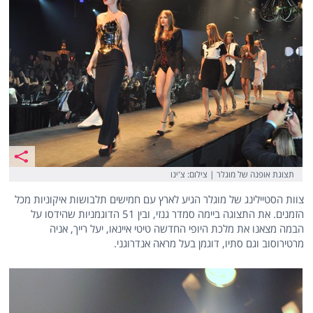
תצוגת אופנה של מוגלר | צילום: צ'ינו
צוות הסטיילינג של מוגלר הגיע לארץ עם חמישים תלבושות איקוניות מכל
הזמנים. את התצוגה ביימה סמדר גנזי, ובין 51 הדוגמניות שהידסו על
הבמה מצאנו את מלכת היופי החדשה טיטי איינאו, יעל רייך, אניה
מרטירוסוב וגם סתיו, דוגמן בעל מראה אנדרוגני.