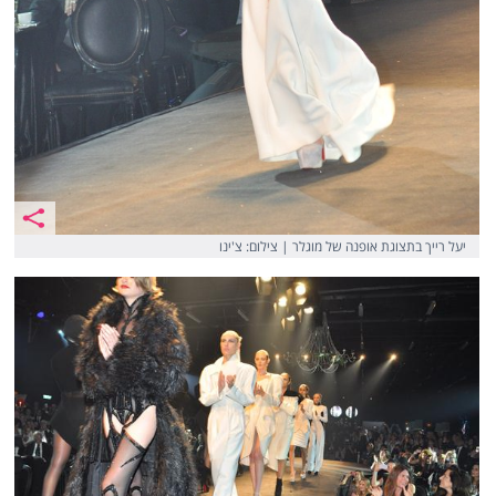
יעל רייך בתצוגת אופנה של מוגלר | צילום: צ'ינו