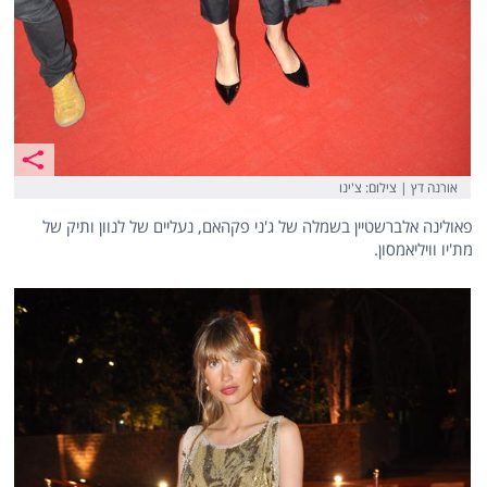
אורנה דץ | צילום: צ'ינו
פאולינה אלברשטיין בשמלה של ג'ני פקהאם, נעליים של לנוון ותיק של
מת'יו וויליאמסון.