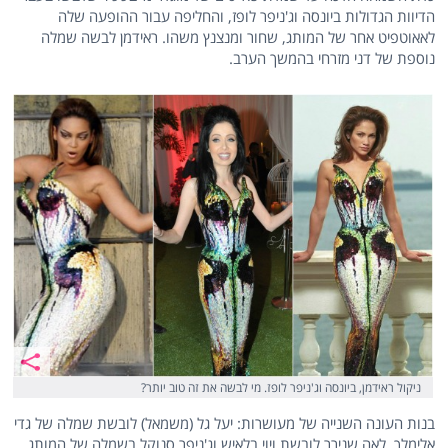
הדיוות הגדולות ביונסה וג'ניפר לופז, והחליפה עבור ההופעה שלה
לאאוטפיט אחר של המותג, שחור ומנצנץ משהו. ראידמן לבשה שמלה
נוספת של דני מזרחי בהמשך הערב.
ניקול ראידמן, ביונסה וג'ניפר לופז. מי לבשה את זה טוב יותר?
בנות העונה השנייה של מעושרות: יעל גל (משמאל) לובשת שמלה של גדי
אלימלך, לאה שנירר לובשת ויוי בלאיש וג'ניפר סנוקל בשמלה של המותג