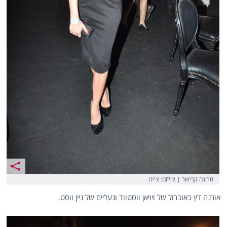
מרינה קבישר | צילום: צ'ינו
אורנה דץ באוברול של ויויאן ווסטווד ונעליים של ניין ווסט.