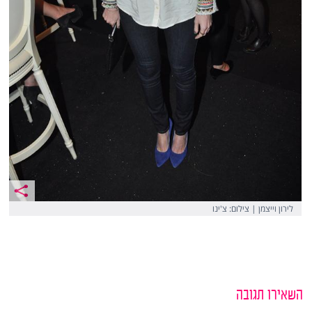
לירון וייצמן | צילום: צ'ינו
השאירו תגובה