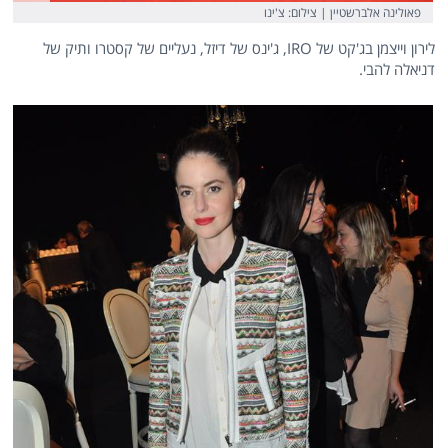
פאולינה אלברשטיין | צילום: צ'ינו
לירון וייצמן בג'קט של IRO, ג'ינס של דיזל, נעליים של קסטרו ותיק של
דניאלה להבי.