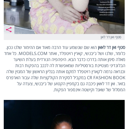
סטף ואן דר לאן
סטף ואן דר לאאן
הוא שם שנשמע עוד הרבה מאוד אם ההימור שלנו נכון.
כלומר, שלנו ושל ג'יבנשי, קארין רויטפלד, ואתר MODELS.COM. כל אחד
מאלה סימן אותה בדרכו כדבר הבא. היפהפיה הנורדית בעלת השיער
הבלונדיני מצטיינת בורסטיליות שמאפשרת לה לככב בהפקות רבות
וכנראה גרמה לקארין רויטפלד למקם אותה בגליון הראשון של המגזין שלה
CR FASHION BOOK במקביל לסקירת הקולקציות שלה עבור הארפרס
בזאר. ואן דר לאאן כיכבה גם בקמפיין הקטוע של ג'יבנשי, צעדה על
המסלול של שאנל וקישטה אינספור הפקות.