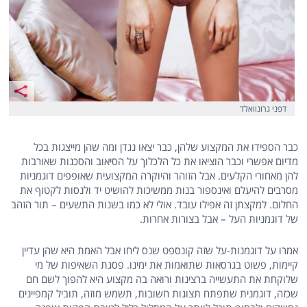
דפני גרונוואלד
כבר הספידו את המקצוע שלהן, כבר יצאו נגדן ומה שהן מייצגות בכל
מדיום אפשרי וכבר הוציאו את כל הלכלוך על הסיאוב והסכנות שאורבות
להן מאחורי הקלעים. אבל הזוהר והיוקרה המקצועית שאופפים דוגמניות
מסרבים להיעלם ואינספור בנות ממשיכות להושיט יד ולנסות לקטוף את
החלום. למקצתן זה אפילו עובד. אולי לא כמו בשנות התשעים – תור הזהב
של דוגמניות העל – אבל בצורות אחרות.
אמרו על דוגמנות-על שזה קונספט שנס ליחו אבל האמת היא שהן עדיין
קיימות, פשוט בגרסאות שתואמות את ימינו. פסגת השאיפות של מי
שלוקחת את התעשייה ברצינות ורואה בה מקצוע היא להפוך לשם חם
שכזה, דוגמנית שתפתח תצוגות חשובות, תשמש מוזה, תוביל קמפיינים