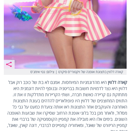
קארה דלווין בתצוגת אופנה של ויקטורי'ס סיקרט | צילום: גטי אימג'ס
קארה דלווין
היא מהדוגמניות המיוחסות. אמנם לא בת של כוכב רוק אבל
דלווין היא נצר לדמויות חשובות בבריטניה ובנוסף להיות דוגמנית היא
מתחזקת גם קריירה כאשת חברה, ושתי הקריירות מתדלקות זו את זו.
התווים המחוצפים של דלווין היו פופולאריים להדהים בעונת התצוגות
האחרונה והעוקבים אחר התצוגות ראו אותה צועדת כמעט על גבי כל
מסלול, ולאחר מכן בכל בלוגי אופנת הרחוב שסיקרו את שבועות האופנה
השונים. בימים אלו היא מובילה את קמפיין הקוסמטיקה של ברברי ואת
קמפיין הריזורט של שאנל, ומאחוריה קמפיינים לברברי, דונה קארן, שאנל,