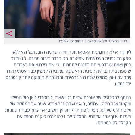
ליו וון בתצוגה של אלי סאאב | צילום: גטי אימג'ס
ליו וון
היא לא הדוגמנית האסיאתית היחידה שחמה היום, אבל היא ללא
ספק הדוגמנית האסיאתית שמייצרת הכי הרבה דיבור סביבה. ליו נולדה
בסין ואמה עודדה אותה להכנס לתחרות יופי שהובילה אותה לעבודה
שוטפת בתחום. היא הסינית הראשונה שמובילה קמפיין עבור אסתי לאודר
(יחד עם ג'ואן סמולס שגם היא ברשימה והדוגמנית הותיקה יותר קונסטנס
יבלונסקי).
בנוסף למסלולים של אופנת עילית כגון שאנל, טרוסרדי, ז'אן פול גוטייה
וויקטור אנד רולף, ואחרים, היא צועדת כבר ארבע שנים על המסלול של
ויקטוריה'ס סיקרט, מסלול פחות יוקרתי אך חשוב לאין ערוך עבור דוגמניות
בעלות שיוך אתני אקזוטי. המסלול של ויקטוריה'ס סיקרט מסמל את
הקבלה למיינסטרים.