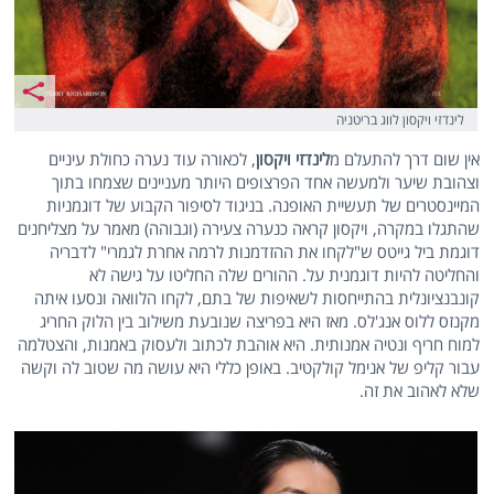
לינדזי ויקסון לווג בריטניה
אין שום דרך להתעלם מ
לינדזי ויקסון
, לכאורה עוד נערה כחולת עיניים
וצהובת שיער ולמעשה אחד הפרצופים היותר מעניינים שצמחו בתוך
המיינסטרים של תעשיית האופנה. בניגוד לסיפור הקבוע של דוגמניות
שהתגלו במקרה, ויקסון קראה כנערה צעירה (וגבוהה) מאמר על מצליחנים
דוגמת ביל גייטס ש"לקחו את ההזדמנות לרמה אחרת לגמרי" לדבריה
והחליטה להיות דוגמנית על. ההורים שלה החליטו על גישה לא
קונבנציונלית בהתייחסות לשאיפות של בתם, לקחו הלוואה ונסעו איתה
מקנזס ללוס אנג'לס. מאז היא בפריצה שנובעת משילוב בין הלוק החריג
למוח חריף ונטיה אמנותית. היא אוהבת לכתוב ולעסוק באמנות, והצטלמה
עבור קליפ של אנימל קולקטיב. באופן כללי היא עושה מה שטוב לה וקשה
שלא לאהוב את זה.