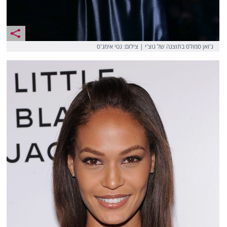
ג'ואן סמולס בתוצגה של גוצ'י | צילום: גטי אימג'ס