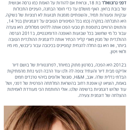
דפני גרונוואלד
בת 18, ונראית אם להודות על האמת כמו גרסה אנושית
של בובת בראץ. האף מושלם עד כדי חוסר הבחנה, העיניים התכולות
ענקיות ופעורות תמיד, והשפתיים מזמנות תנועות לא רצוניות של נשיקה.
היא התגלתה במקרה (כמו בכל הסיפורים הטובים על דוגמניות) בגיל 14,
והתווים הרוויים בתוספת חן טבעי הפכו אותה ללהיט מסלולים. היא צעדה
עבור כל מי שחשוב בכל שבועות האופנה הדומיננטיים, ב2011 הגרסה
ההולנדית של מגזין מארי קלייר הכתיר אותה לדוגמנית ההולנדית הטובה
ביותר, ואז היא גם החלה להנחית קמפיינים בכיכובה עבור ג'יבנשי, מיו מיו
ולואי ויטון.
ב2012 היא הפכה, בסרטון מתוק במיוחד, לפרזנטורית של בושם דיור
אדיקט מבית דיור והעתיד צופה לה ולנו עוד הרבה רגעי נחת מהמתיקות
הבלתי נדלית שלה. אגב, H&M, סוגשל אלופים בזיהוי טרנדים חמים
באמת, הוציאו קו אופנת רחוב בהשראת המלתחה הפרטית של דפני, ושל
עוד שלוש דוגמניות ברשימה שלנו. אולי החותמת הכי מעודדת לאמיתות
ההצלחה של דוגמנית צעירה.