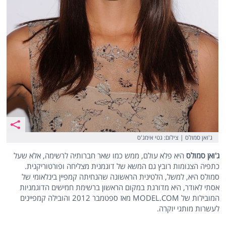
ג'ואן סמולס | צילום: גטי אימג'ס
ג'ואן סמולס
היא פלא עולם, ממש כמו שאר חברותיה לרשימה, אלא שעל
כתפיה הצנומות רובץ גם המשא של דוגמנית מצליחה ופורטוריקנית.
סמולס היא, למשל, הלטינית הראשונה שהנחיתה קמפיין בינלאומי של
אסתי לאודר, היא מדורגת במקום הראשון ברשימת חמישים הדוגמניות
המובילות של MODEL.COM מאז ספטמבר 2012 והובילה קמפיינים
לעשרות מותגי יוקרה.