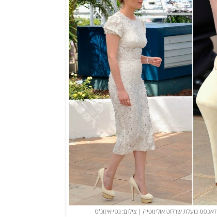
אנסט נועלת שרלוט אולימפיה | צילום: גטי אימג'ס