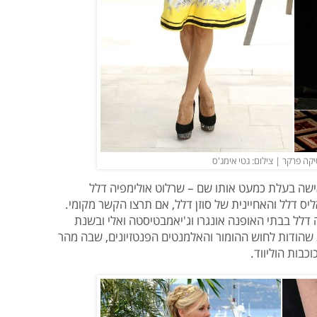
קה פרקר | צילום: גטי אימג'ס
ישה בעלת כמעט אותו שם – שרלוט אולימפיה דלל
דוגמנית אליס דלל והאחיינית של סוזן דלל, אם תרצו הקשר מקומי.
ימה את לימודיה ב-2004 עבדה דלל בבתי האופנה אונגרו וג'יאמבטיסטה ואלי ובשנת
את המותג שהודות לחוש ההומור והאלמנטים הפנטזיונים, שבה מהר
בות הוליווד.