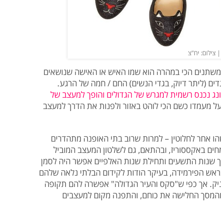
צילום: יח"צ
שתנים הכי במהרה הוא שמו האיש או האישה שנושאים
ם (ליתר דיוק, בגדי הנשים) החם / חמה של הרגע.
נג נכנס רשמית למגרש של הגדולים והופך למעצב של
ר על מעמדו כשם הכי לוהט באזור ולפנות את הדרך למעצב
ו אחר לחלוטין – למרות שרוב בתי האופנה מתהדרים
חים באקססוריז, ובהתאם, גם לשלטון המעצב המוביל
ך שנות התשעים ותחילת שנות האלפיים אפשר היה לסמן
בראש הפירמידה, בעיקר הודות לקידום הבלתי נלאה שלהם
 בלניק. אך כפי ש"סקס והעיר הגדולה" אפשרה להם תקופה
מהמסך החלישה את כוחם, והתפנה מקום למעצבים