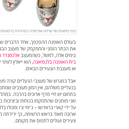
קיטי פלאטס של שרלוט אולימפיה במהדורת כריסטמס | 
בעולם האופנה ההפכפך, אחד הדברים שמ
את הכתר הזמני והחמקמק של מעצב הבגדי
בימים אלה, למשל, כשהמעצב
אלכסנדר וו
בית האופנה בלנסיאגה
, הוא ייאלץ לוות
או מעצבת הצעירים הבאים.
אבל במגרש של מעצבי הנעליים קורה משה
בנעליים משלהם, אין המון מעצבים שמתמ
בתחום יש חיי מדף ארוכים בהרבה. במהל
שני מותגים שהתמקמו בנוחות וביציבות 
על ידי קארי בראדשו – ג'ימי צ'ו ומנולו
ארוכה מאוד בראש הרשימה, כך ירידתה 
צעירים ועולים לתפוס את מקומם.