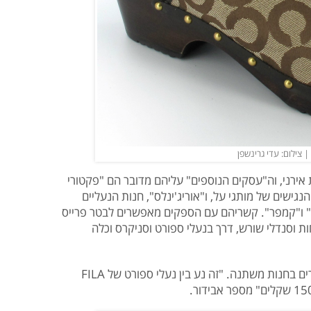
אירני, וה"עסקים הנוספים" עליהם מדובר הם "פקטורי
נגישים של מותגי על, ו"אוריג'ינלס", חנות הנעליים
" ו"קמפר". קשריהם עם הספקים מאפשרים לבטר פרייס
ת וסנדלי שורש, דרך בנעלי ספורט וסניקרס וכלה
עם למעלה ממאה מותגים, גם טווח המחירים בחנות משתנה. "זה נע בין נעלי ספורט של FILA