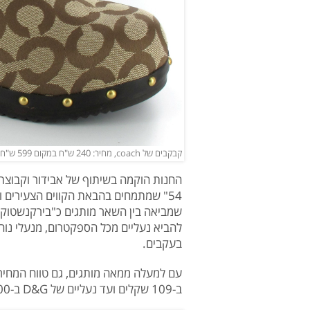
קבקבים של coach, מחיר: 240 ש"ח במקום 599 ש"ח | צילום: עדי גרינשפן
החנות הוקמה בשיתוף של אבידור וקבוצת 
54" שמתמחים בהבאת הקווים הצעירים וה
שמביאה בין השאר מותגים כ"בירקנשטוק
להביא נעליים מכל הספקטרום, מנעלי נוחו
בעקבים.
ב-109 שקלים ועד נעליים של D&G ב-1500 שקלים" מספר אבידור.