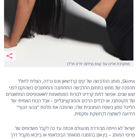
מתקרבת אלינו עוד קצת (צילום: יח"צ חו"ל)
Skims, מותג ההלבשה של קים קרדשיאן וינס גרדה, הצליח לחולל
מהפכה של ממש בתחום ההלבשה התחתונה והמחטבים כשהוקם לפני
שש שנים. אפשר לתת קרדיט לגזרות המותאמות לאאוטפיטים המתאגרים
של תקופתנו, או לבדים הרכים והפונקציונליים – אבל הכוח האמיתי של
הלייבל טמון בשפה העיצובית שלו, שהפכה את פלטת "צבעי הגוף"
הידועה לשמצה לנחשקת וסקסית.
ישראל לא הייתה מבודדת מהעולם וזכתה עד כה לקבל משלוחים של
פריטי המותג – בין אם בהזמנה מהאתר הבינלאומי או בייבוא מקביל דרך