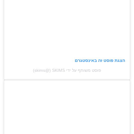
הצגת פוסט זה באינסטגרם
פוסט משותף על ידי ‏‎SKIMS‎‏ (@‏‎skims‎‏)