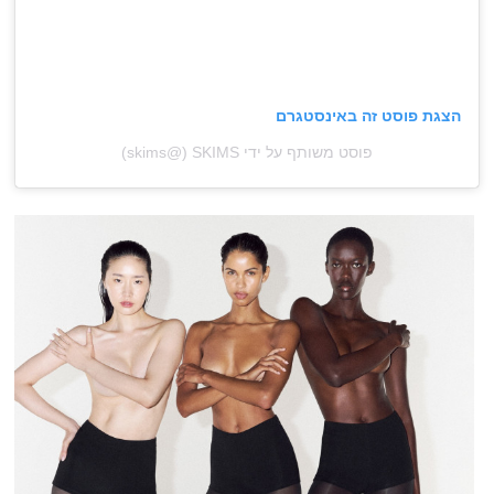
הצגת פוסט זה באינסטגרם
פוסט משותף על ידי ‏‎SKIMS‎‏ (@‏‎skims‎‏)