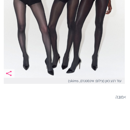
עוד רגע כאן (צילום: אינסטגרם, skims)
>מונה