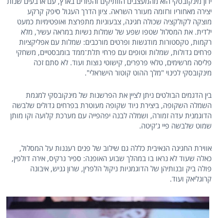
ירון מינקובסקי הוא מהמעצבים הוותיקים והפורים בארץ, עם ארבעים שנות
יצירה מאחוריו ורזומה מעורר השראה. ציון הדרך העגול סיפק קרקע
מוצקה לקולקציה שכולה חגיגה, צבעוניות מתפרצת ואופטימיות כמעט
ילדית. את המסלול שטפו שפע של שמלות נשיות במראה עשיר, מלא
רקמות, טקסטורות מודגשות ופרטים מורכבים: שמלות עם אפליקציות
פרחים גדולות, שמלות וטופים עם פרחי תלת־ממד בומבסטיים, משחקי
פליסה מרשימים, טלאי פרפרים, קישוטי נוצות ועוד. לא סתם זכה
מינקובסקי לכינוי "מלך ההוט קוטור הישראלי".
בין הדגמים הבולטים ניתן לציין את הפרשנות של מינקובסקי למגמת
השמלה השקופה, ביצירת ניוד שקופה מעוטרת בפרחים גדולים שלבשה
הדוגמנית עדה זמורה, ושמלה לבנה יפהפייה עם מערכת קלועה וקו מותן
שמוט שלבשה פיי ג'קיטה.
אווירת החגיגה הנאיבית כללה גם שילוב של פנים רעננות על המסלול,
כאלה שעוד לא נראו בו במהלך שבוע האופנה: ספיר נרקיס, אירה דולפין,
פולה ביק ובנותיהן של הדוגמניות ניקול הלפרין, שרון גניש, איבונה
קרוגליאק ועוד.