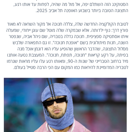
הסטוקינג הזה השתלם יפה, אל מול מה שהיה, לפחות עד אותו רגע,
התצוגה הטובה ביותר בשבוע האופנה תל אביב 2025.
לטובת הקולקציה החדשה שלה, צללה חנוכה אל מקור השראה לא מאוד
פורץ דרך: נוף ילדותה. אלא שבמקרה שלה מוטל שם עוגן ייחודי, שמעלה
איתו אסתטיקה ספציפית. חנוכה גדלה בטבריה, שם ניהל אביה, שנפטר
השנה, חנות מיתולוגית בשם "אופנת חנוכה". זו גם התפאורה שלבש
מסלול התצוגה, שהדבר הראשון שהופיע עליו הוא דוגמן אוכל מנה
בפיתה, על רקע קריאות "חנוכה, תפתח, חנוכה". המעצבת נטעה אותנו
מיד ברחוב הטברייני של שנות ה-90, ומאותו רגע עלו עליו מראות שגרמו
לטבריה המדומיינת להיראות כמו המקום עם הכי הרבה סטייל בעולם.