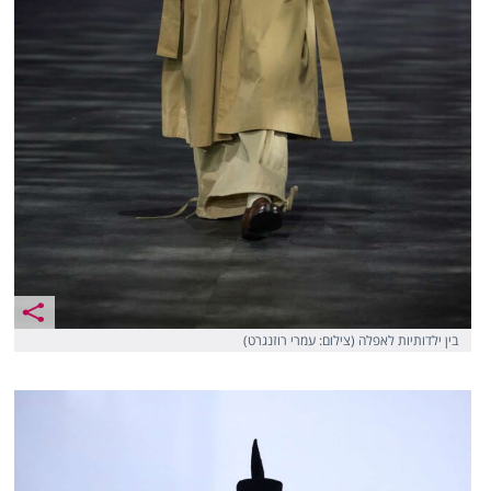
בין ילדותיות לאפלה (צילום: עמרי רוזנגרט)