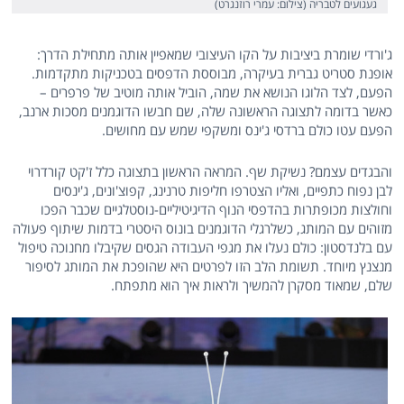
געגועים לטבריה (צילום: עמרי רוזנגרט)
ג'ורדי שומרת ביציבות על הקו העיצובי שמאפיין אותה מתחילת הדרך:
אופנת סטריט גברית בעיקרה, מבוססת הדפסים בטכניקות מתקדמות.
הפעם, לצד הלוגו הנושא את שמה, הוביל אותה מוטיב של פרפרים –
כאשר בדומה לתצוגה הראשונה שלה, שם חבשו הדוגמנים מסכות ארנב,
הפעם עטו כולם ברדסי ג'ינס ומשקפי שמש עם מחושים.
והבגדים עצמם? נשיקת שף. המראה הראשון בתצוגה כלל ז'קט קורדרוי
לבן נפוח כתפיים, ואליו הצטרפו חליפות טרנינג, קפוצ'ונים, ג'ינסים
וחולצות מכופתרות בהדפסי הנוף הדיגיטיליים-נוסטלגיים שכבר הפכו
מזוהים עם המותג, כשלרגלי הדוגמנים בונוס היסטרי בדמות שיתוף פעולה
עם בלנדסטון: כולם נעלו את מגפי העבודה הגסים שקיבלו מחנוכה טיפול
מנצנץ מיוחד. תשומת הלב הזו לפרטים היא שהופכת את המותג לסיפור
שלם, שמאוד מסקרן להמשיך ולראות איך הוא מתפתח.