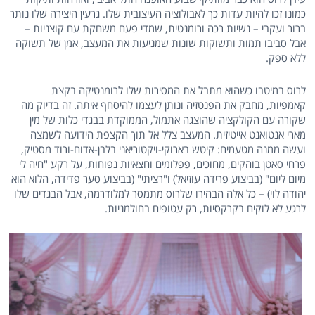
כמונו זכו להיות עדות כך לאבולוציה העיצובית שלו. גרעין היצירה שלו נותר
ברור ועקבי – נשיות רכה ורומנטית, שמדי פעם משחקת עם קוצניות –
אבל סביבו תמות ותשוקות שונות שמניעות את המעצב, אמן של תשוקה
ללא ספק.
לרוס במיטבו כשהוא מתבל את המסירות שלו לרומנטיקה בקצת
קאמפיות, מחבק את הפנטזיה ונותן לעצמו להיסחף איתה. זה בדיוק מה
שקורה עם הקולקציה שהוצגה אתמול, הממוקדת בבגדי כלות של מין
מארי אנטואנט אייטיזית. המעצב צלל אל תוך הקצפת הידועה לשמצה
ועשה ממנה מטעמים: קיטש בארוקי-ויקטוריאני בלבן-אדום-ורוד מסטיק,
פרחי סאטן בוהקים, מחוכים, פפלומים וחצאיות נפוחות, על רקע "חיה לי
מיום ליום" (בביצוע פרידה עוזיאל) ו"רציתי" (בביצוע סער פדידה, הלוא הוא
יהודה לוי) – כל אלה הבהירו שלרוס מתמסר למלודרמה, אבל הבגדים שלו
לרגע לא לוקים בקרקסיות, רק עטופים בחולמניות.