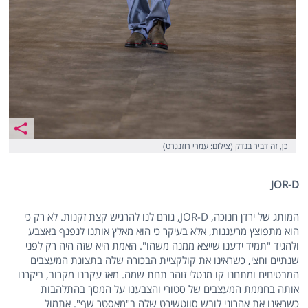
כן, זה דביר בנדק (צילום: עמרי רוזנגרט)
JOR-D
המותג של ירדן חנוכה, JOR-D, גורם לנו להרגיש קצת זקנות. לא רק כי
הוא מתפוצץ מרעננות, אלא בעיקר כי הוא מאלץ אותנו לנפנף באצבע
ולהגיד "תמיד ידענו שייצא ממנה משהו". האמת היא שזה היה רק לפני
שנתיים וחצי, כשראינו את קולקציית הבכורה שלה בתצוגת המעצבים
המבטיחים ומתחנו קו מנטלי זוהר תחת שמה. מאז עקבנו מקרוב, ביקרנו
אותה בחממת המעצבים של סטורי והצבענו על המסך בהתלהבות
כשראינו את אהרוני לובש סווטשירט שלה ב"מאסטר שף". אתמול