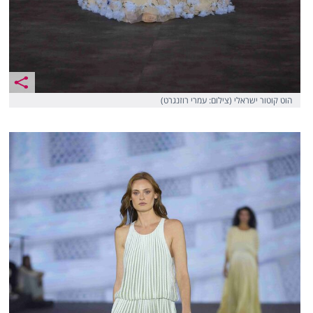
הוט קוטור ישראלי (צילום: עמרי רוזנגרט)