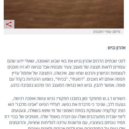
צילום: עמרי רוזנגרט
אהרון גניש
לפני שנתיים הדהים אהרון גניש את באי שבוע האופנה, שאולי ידעו שהם
עומדים לראות תצוגה של מעצב צעיר ומבטיח אבל כנראה לא היו מוכנים
לעוצמות הכישרון והרגש שחוו שם. איכשהו, התצוגה של אתמול עדיין
תפסה אותם לא מוכנים. "דמעתי", "בכיתי", נשמעו ההכרזות בקהל עם
סופה. אפשר להבין. גניש הוא כנראה המעצב הכי מרגש בסביבה כרגע.
השורש ר.ג.ש מתפקד כאן במובנו המקורי: גניש עושה אופנה רגישה,
נוגעת ללב, שניכר כי מדברת את נפשו. לצלילי הפיוט "אבינו מלכנו" הוא
הציג קולקציה שעוסקת במתח האמוני של מי שיצא בשאלה, וגעגועים
ליופי שבדת מתערבבים אצלו עם הכרה באופל שלה. מוטיבים של בגדי דת
תמיד נוכחים בעיצוביו, עם פרשנות עדינה לטליתות וציציות, והדוגמנים
שלו נעים על הספקטרום שבין ילדים אבודים וליצנים עצובים.