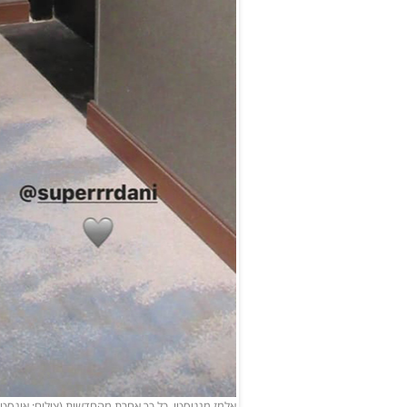
אלמז מנגיסטו. כל כך אחרת מהחדשות (צילום: אינסטגרם z Mangisto