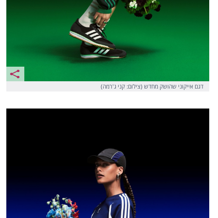
דגם אייקוני שהושק מחדש (צילום: קני ג'רמה)