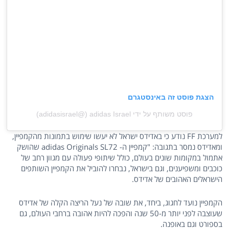
הצגת פוסט זה באינסטגרם
פוסט משותף על ידי ‏‎adidas Israel‎‏ (@‏‎adidasisrael‎‏)
למערכת FF נודע כי באדידס ישראל לא יעשו שימוש בתמונות מהקמפיין,
ומאדידס נמסר בתגובה: "קמפיין ה- adidas Originals SL72 שהושק
אתמול במקומות שונים בעולם, כולל שיתופי פעולה עם מגוון רחב של
כוכבים ומשפיענים, וגם בישראל, נבחרו להוביל את הקמפיין השותפים
הישראלים האהובים של אדידס.
הקמפיין נועד לחגוג, ביחד, את שובה של נעל הריצה הקלה של אדידס
שעוצבה לפני יותר מ-50 שנה והפכה להיות אהובה ברחבי העולם, גם
בספורט וגם באופנה.