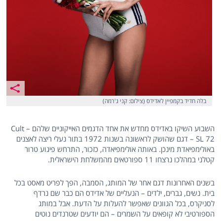
בלה חדיד בקמפיין לאדידס (צילום: קני ג'רמה)
השבוע השיקו באדידס מחדש את אחד הדגמים האייקוניים שלהם – Cult
SL 72 – דגם שהושק לראשונה בשנות 1972 בתור נעלי ריצה לאצנים
באולימפיאדת מינכן. באותה אולימפיאדה, כזכור, התרחש פיגוע טרור
קטלני במהלכו נרצחו 11 ספורטאים מהמשלחת הישראלית.
בשנים האחרונות דגם אחר של המותג, הסמבה, הפך לפריט מאסט בכל
בית. נשים, גברים, ילדים – הנעליים של אדידס הם כבר שם נרדף
לסניקרס, בכל הגוונים שאפשר להעלות על הדעת. אבל במותג
הספורטיבי לא קופאים על השמרים – הם יודעים שטרנדים נוטים