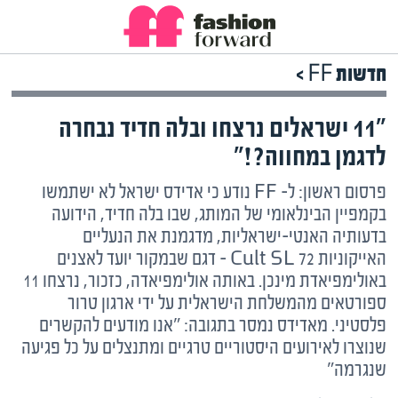
חדשות FF >
"11 ישראלים נרצחו ובלה חדיד נבחרה
לדגמן במחווה?!"
פרסום ראשון: ל- FF נודע כי אדידס ישראל לא ישתמשו
בקמפיין הבינלאומי של המותג, שבו בלה חדיד, הידועה
בדעותיה האנטי-ישראליות, מדגמנת את הנעליים
האייקוניות Cult SL 72 – דגם שבמקור יועד לאצנים
באולימפיאדת מינכן. באותה אולימפיאדה, כזכור, נרצחו 11
ספורטאים מהמשלחת הישראלית על ידי ארגון טרור
פלסטיני. מאדידס נמסר בתגובה: "אנו מודעים להקשרים
שנוצרו לאירועים היסטוריים טרגיים ומתנצלים על כל פגיעה
שנגרמה"