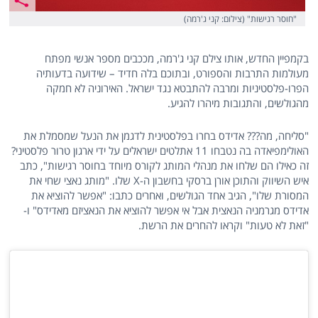
"חוסר רגישות" (צילום: קני ג'רמה)
בקמפיין החדש, אותו צילם קני ג'רמה, מככבים מספר אנשי מפתח
מעולמות התרבות והספורט, ובתוכם בלה חדיד – שידועה בדעותיה
הפרו-פלסטיניות ומרבה להתבטא נגד ישראל. האירוניה לא חמקה
מהגולשים, והתגובות מיהרו להגיע.
"סליחה, מה??? אדידס בחרו בפלסטינית לדגמן את הנעל שמסמלת את
האולימפיאדה בה נטבחו 11 אתלטים ישראלים על ידי ארגון טרור פלסטיני?
זה כאילו הם שלחו את מנהלי המותג לקורס מיוחד בחוסר רגישות", כתב
איש השיווק והתוכן אורן ברסקי בחשבון ה-X שלו. "מותג נאצי שחי את
המסורת שלו", הגיב אחד הגולשים, ואחרים כתבו: "אפשר להוציא את
אדידס מגרמניה הנאצית אבל אי אפשר להוציא את הנאציזם מאדידס" ו-
"זאת לא טעות" וקראו להחרים את הרשת.