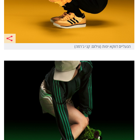
הנעליים דווקא יפות (צילום: קני ג'רמה)