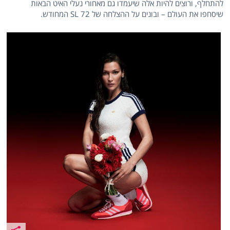
להתחלף, ורוצים להיות אלה שיעמדו גם מאחורי נעלי האיט הבאות
שיסחפו את העולם – ובונים על ההצלחה של SL 72 המחודש.