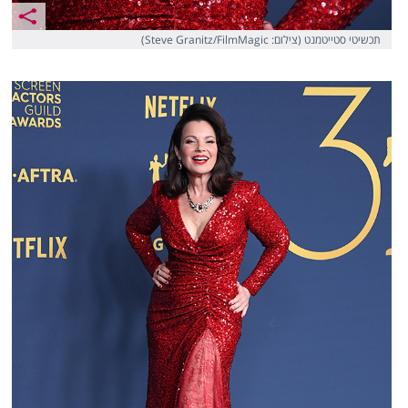
תכשיטי סטייטמנט (צילום: Steve Granitz/FilmMagic)