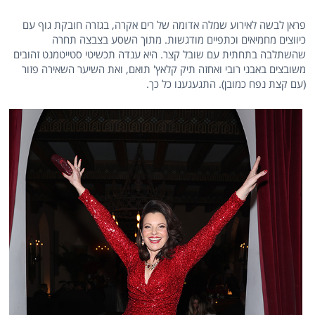
פראן לבשה לאירוע שמלה אדומה של רים אקרה, בגזרה חובקת גוף עם
כיווצים מחמיאים וכתפיים מודגשות. מתוך השסע בצבצה תחרה
שהשתלבה בתחתית עם שובל קצר. היא ענדה תכשיטי סטייטמנט זהובים
משובצים באבני רובי ואחזה תיק קלאץ' תואם, ואת השיער השאירה פזור
(עם קצת נפח כמובן). התגעגענו כל כך.