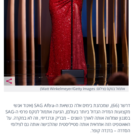
אתמול בטקס (צילום: Matt Winkelmeyer/Getty Images)
דרשר (66), שמכהנת בימים אלה כנשיאת ה-SAG Aftra (איגוד אנשי
מקצועות המדיה הגדול ביותר בעולם), הגיעה אתמול לטקס פרסי ה-SAG
בסגנון שמלווה אותה לאורך השנים – מבריק וגרנדיוזי, וזה לא במקרה. על
האאוטפיט הזה אחראית אותה סטייליסטית שהלבישה אותה גם לצילומי
הסדרה – ברנדה קופר.