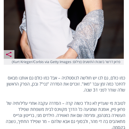
פראן דרשר בשנות התשעים (צילום: Kurt Krieger/Corbis via Getty Images)
כמו כולם, גם לנו יש חולשה לנוסטלגיה – אבל כמו כולם גם אותנו מבאס
להיזכר כמה זמן עבר "מאז". זוכרים את הסדרה "נני"? ובכן, הפרק הראשון
שלה שודר לפני 31 שנה.
לטובת מי שעדיין לא נולד כשזה קרה – הסדרה עקבה אחרי עלילותיה של
פראן פיין, אומנת שמגיעה כל הדרך מקווינס לבית משפחת שפילד
העשירה במנהטן, ומרימה שם את האווירה. הילדים מגי, ברייטון וגרייס
מתאהבים בה די מהר, ולבסוף גם אבא שלהם – מר שפילד החתיך, נשבה
בקסמה.