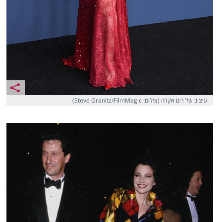
עיצוב של רים אקרה (צילום: Steve Granitz/FilmMagic)