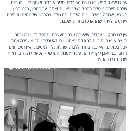
אפילו שזאת ממש לא כוונת הפורמט. טליה עובדיה ושחף רז, שהזוגיות
שלהם הייתה מוטלת בספק כשנפגשו והתאהבו על המסך, חגגו בסוף
השבוע שמחה כפולה – יום הולדת (הם נולדו בהפרש של יומיים) ומסיבת
אירוסים, לאחר שהתארסו בחודש שעבר.
אין לנו ספק שעובדיה, שיש לה עבר כמעצבת, תספק לנו כמה וכמה
רגעים אופנתיים ביום החתונה עצמו, שבוודאי יכלול יותר משמלה אחת.
אבל בינתיים, היא כבר בחרה ללבוש שמלת כלה למסיבת האירוסים, ואם
מדובר במתאבן לקראת המופע האופנתי המרכזי – אפשר להגיד בוודאות
שנפתח לנו התאבון.