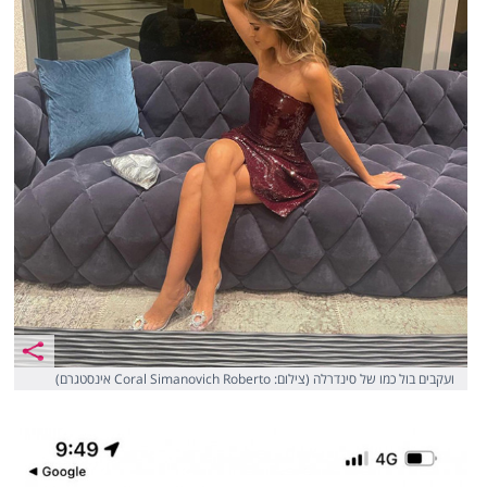
ועקבים בול כמו של סינדרלה (צילום: Coral Simanovich Roberto אינסטגרם)