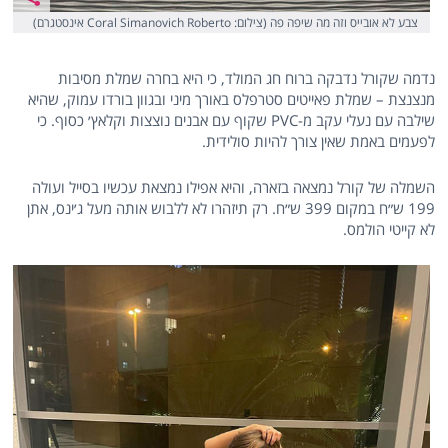
צבע לא אובייס וזה מה שיפה פה (צילום: Coral Simanovich Roberto אינסטגרם)
נדמה שקורל נדבקה ברוח חג המולד, כי היא בחרה שמלת מסיבות
מנצנצת – שמלת פאייטים סטרפלס באורך מיני ובגוון בורדו עמוק, שהיא
שילבה עם נעלי עקב מ-PVC שקוף עם אבנים נוצצות וקלאץ׳ כסוף. כי
לפעמים באמת שאין צורך להיות סולידית.
השמלה של קורל נמצאה בזארה, והיא אפילו נמצאת עכשיו בסייל ועולה
199 ש״ח במקום 399 ש״ח. רק תיזהרו לא ללבוש אותה מעל ג׳ינס, אתן
לא קייטי הולמס.