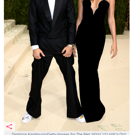
היילי וג'סטין ביבר (צילום: Dimitrios Kambouris/Getty Images for The Met