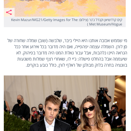
קים קרדשיאן וקנדל ג'נר (צילום: Kevin Mazur/MG21/Getty Images for The
Met Museum/Vogue )
מי שממש אכזבה אותנו היא היילי ביבר, שלבשה (שוב) שמלה שחורה של
סן לורן. השמלה עצמה יפהפייה, ואם היה מדובר בכל אירוע אחר ככל
הנראה היינו נלהבות, אבל עבור גאלת המט היה מדובר בפיהוק. לא
שיעממה אבל בהחלט פישלה: ג'יי לו, שאחרי רצף שמלות משגעות
בוונציה בחרה בלוק מבולגן של ראלף לורן, כולל כובע בוקרים.