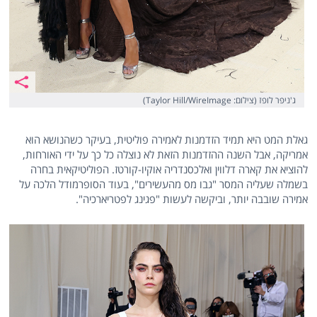
ג'ניפר לופז (צילום: Taylor Hill/WireImage)
גאלת המט היא תמיד הזדמנות לאמירה פוליטית, בעיקר כשהנושא הוא
אמריקה, אבל השנה ההזדמנות הזאת לא נוצלה כל כך על ידי האורחות,
להוציא את קארה דלווין ואלכסנדריה אוקיו-קורטז. הפוליטיקאית בחרה
בשמלה שעליה המסר "גבו מס מהעשירים", בעוד הסופרמודל הלכה על
אמירה שובבה יותר, וביקשה לעשות "פגינג לפטריארכיה".