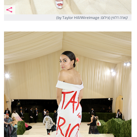
קארה דלווין (צילום: by Taylor Hill/WireImage)