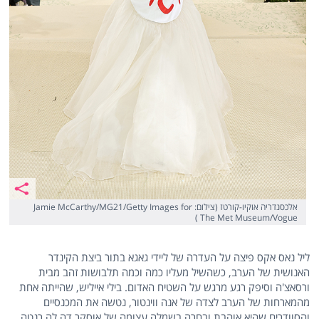
אלכסנדריה אוקיו-קורטז (צילום: Jamie McCarthy/MG21/Getty Images for
The Met Museum/Vogue )
ליל נאס אקס פיצה על העדרה של ליידי גאגא בתור ביצת הקינדר
האנושית של הערב, כשהשיל מעליו כמה וכמה תלבושות זהב מבית
ורסאצ'ה וסיפק רגע מרגש על השטיח האדום. בילי אייליש, שהייתה אחת
מהמארחות של הערב לצדה של אנה ווינטור, נטשה את המכנסיים
והסוודרים שהיא אוהבת ובחרה בשמלה עצומה של אוסקר דה לה רנטה.