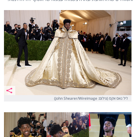
ליל נאס אקס (צילום: John Shearer/WireImage)