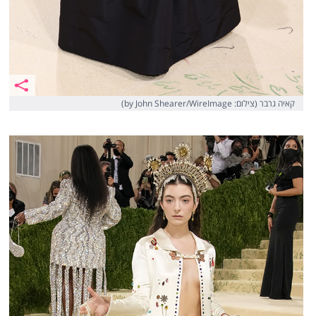
קאיה גרבר (צילום: by John Shearer/WireImage)