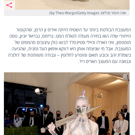
אנה וינטור (צילום: by Theo Wargo/Getty Images)
המעצבת הבולטת ביותר על השטיח הייתה איריס ון הרפן, שהקוטור
הייחודי שלה הוא בחירה מעולה לגאלת המט. גריימס, גבריאל יוניון, טסה
תומפסון, וויני הארלו והיילי סטיינפלד לבשו כולן עיצובים מהממים של
המעצבת. אבל מי שניצחה אותן היא דווקא אימאן העל-זמנית, שהגיעה
בשמלת זהב וכובע תואם ומופרע לחלוטין – עבודה משותפת של דולצ'ה
וגבאנה עם המעצב האריס ריד.