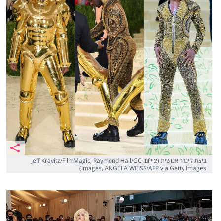
ביצת קינדר אנושית (צילום: Jeff Kravitz/FilmMagic, Raymond Hall/GC
Images, ANGELA WEISS/AFP via Getty Images)