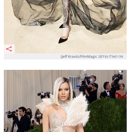
וויני הארלו (צילום: Jeff Kravitz/FilmMagic)