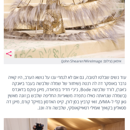
אימאן (צילום: John Shearer/WireImage)
עוד נשים שבלטו לטובה, גם אם לא לגמרי ענו על נושא הערב, היו קאיה
גרבר באוסקר דה לה רנטה (שיחזור של שמלה שלבשה בעבר ביאנקה
ג'אגר), לורד שלבשה Bode, ג'יג'י חדיד בפראדה, מייגן פוקס בדאנדס
(בשמלה שנראתה כאילו נתפרה משאריות החליפה שלבש בן זוגה מאשין
גאן קלי ל-VMA), זואי קרביץ בסן לורן, קייט האדסון במייקל קורס, מייגן דה
סטאליון בקואץ' ואמילי רטאייקאוסקי, שלבשה ורה וונג.