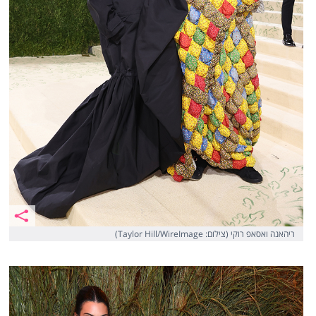
ריהאנה ואסאפ רוקי (צילום: Taylor Hill/WireImage)