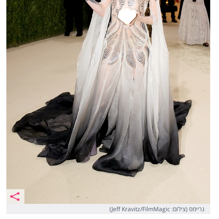
גריימס (צילום: Jeff Kravitz/FilmMagic)