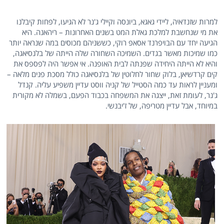
למרות שזנדאיה, ליידי גאגא, ביונסה וקיילי ג'נר לא הגיעו, לפחות קיבלנו
את מי שנחשבת למלכת גאלת המט בשנים האחרונות – ריהאנה. היא
הגיעה יחד עם הבויפרנד אסאפ רוקי, כששניהם מכוסים במה שנראה יותר
כמו שמיכות מאשר בגדים. השמיכה השחורה שלה הייתה של בלנסיאגה,
והיא לא הייתה היחידה שפנתה לבית האופנה. אי אפשר היה לפספס את
קים קרדשיאן, בלוק שחור לחלוטין של בלנסיאגה כולל מסכת פנים מלאה –
ומעניין לראות עד כמה הסטייל של קניה ווסט עדיין משפיע עליה. קנדל
ג'נר, לעומת זאת, ייצגה את המשפחה בכבוד הפעם, בשמלה לא מקורית
במיוחד, אבל עדיין מטריפה, של ז'יבנשי.