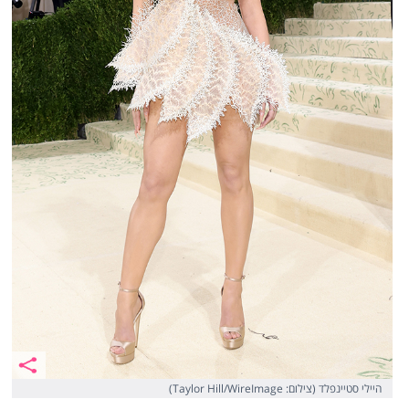
היילי סטיינפלד (צילום: Taylor Hill/WireImage)