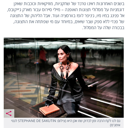
בשנים האחרונות ראינו טרנד של שחקניות, מוזיקאיות וכוכבות שאינן
דוגמניות על מסלולי תצוגות האופנה – מיילי סיירוס עבור מארק ג׳ייקובס,
אל פנינג במיו מיו, ג׳ניפר לופז בוורסצ׳ה ועוד. אבל הליהוק של התצוגה
של פנדי ללא ספק שבר שיאים, במיוחד עם מי שפתחה את התצוגה,
בבכורה שלה על המסלול.
גם לנו לקח הרבה זמן לבדוק שזו אכן היא (צילום: STEPHANE DE SAKUTIN לגטי
אימג'ס)