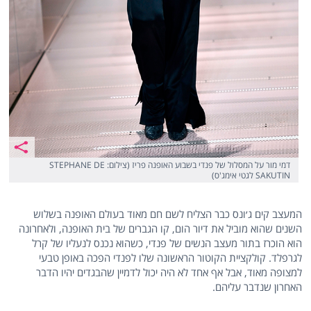
דמי מור על המסלול של פנדי בשבוע האופנה פריז (צילום: STEPHANE DE
SAKUTIN לגטי אימג'ס)
המעצב קים ג׳ונס כבר הצליח לשם חם מאוד בעולם האופנה בשלוש
השנים שהוא מוביל את דיור הום, קו הגברים של בית האופנה, ולאחרונה
הוא הוכרז בתור מעצב הנשים של פנדי, כשהוא נכנס לנעליו של קרל
לגרפלד. קולקציית הקוטור הראשונה שלו לפנדי הפכה באופן טבעי
למצופה מאוד, אבל אף אחד לא היה יכול לדמיין שהבגדים יהיו הדבר
האחרון שנדבר עליהם.