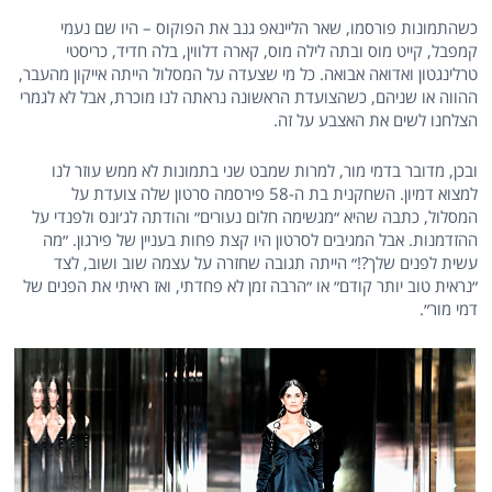
כשהתמונות פורסמו, שאר הליינאפ גנב את הפוקוס – היו שם נעמי
קמפבל, קייט מוס ובתה לילה מוס, קארה דלווין, בלה חדיד, כריסטי
טרלינגטון ואדואה אבואה. כל מי שצעדה על המסלול הייתה אייקון מהעבר,
ההווה או שניהם, כשהצועדת הראשונה נראתה לנו מוכרת, אבל לא לגמרי
הצלחנו לשים את האצבע על זה.
ובכן, מדובר בדמי מור, למרות שמבט שני בתמונות לא ממש עוזר לנו
למצוא דמיון. השחקנית בת ה-58 פירסמה סרטון שלה צועדת על
המסלול, כתבה שהיא ״מגשימה חלום נעורים״ והודתה לג׳ונס ולפנדי על
ההזדמנות. אבל המגיבים לסרטון היו קצת פחות בעניין של פירגון. ״מה
עשית לפנים שלך?!״ הייתה תגובה שחזרה על עצמה שוב ושוב, לצד
״נראית טוב יותר קודם״ או ״הרבה זמן לא פחדתי, ואז ראיתי את הפנים של
דמי מור״.