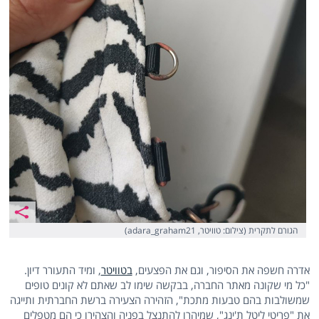
הגורם לתקרית (צילום: טוויטר, adara_graham21)
אדרה חשפה את הסיפור, וגם את הפצעים,
בטוויטר
, ומיד התעורר דיון.
"כל מי שקונה מאתר החברה, בבקשה שימו לב שאתם לא קונים טופים
שמשולבות בהם טבעות מתכת", הזהירה הצעירה ברשת החברתית ותייגה
את "פריטי ליטל ת'ינג", שמיהרו להתנצל בפניה והצהירו כי הם מטפלים