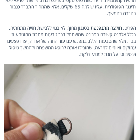
תרפיה קמעונאית. היא רכשה טופ סקסי בפרינט זברה, מרשת "פריטי ליטל
ת'ינג" הפופולרית, עליו שילמה 65 שקלים. אלא שהמחיר התברר כגבוה
בהרבה בהמשך.
הפריט,
חולצה מתנפנפת
בסגנון מחוך, לא בנוי ללבישת חזייה מתחתיה,
בגלל אלמנט קשירה בפרונט שמשתחל דרך טבעות מתכת המוטמעות
בבד. אלא שהטבעות הללו, במפגש עם עור החזה של אדרה, יצרו פצעים
עמוקים ואיומים למראה, שהובילו אותה לרופא המשפחה ולהמשך טיפול
אנטיביוטי על מנת למנוע דלקת.