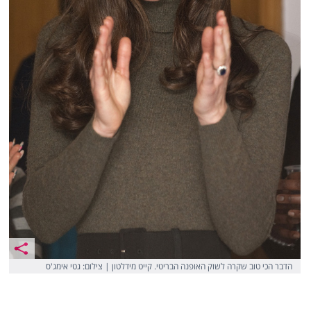
הדבר הכי טוב שקרה לשוק האופנה הבריטי. קייט מידלטון | צילום: גטי אימג'ס