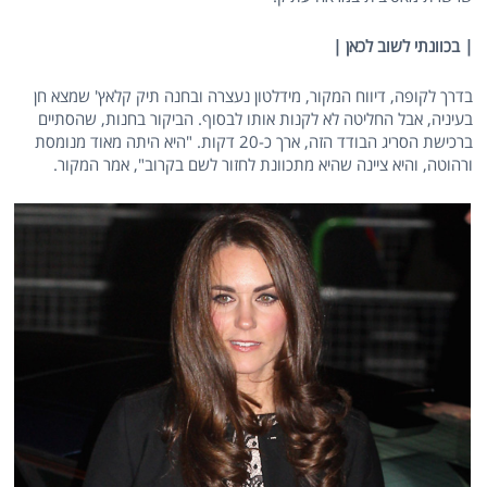
| בכוונתי לשוב לכאן |
בדרך לקופה, דיווח המקור, מידלטון נעצרה ובחנה תיק קלאץ' שמצא חן
בעיניה, אבל החליטה לא לקנות אותו לבסוף. הביקור בחנות, שהסתיים
ברכישת הסריג הבודד הזה, ארך כ-20 דקות. "היא היתה מאוד מנומסת
ורהוטה, והיא ציינה שהיא מתכוונת לחזור לשם בקרוב", אמר המקור.