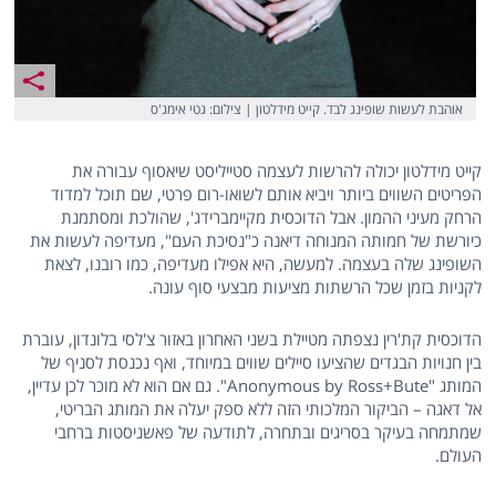
אוהבת לעשות שופינג לבד. קייט מידלטון | צילום: גטי אימג'ס
קייט מידלטון יכולה להרשות לעצמה סטייליסט שיאסוף עבורה את
הפריטים השווים ביותר ויביא אותם לשואו-רום פרטי, שם תוכל למדוד
הרחק מעיני ההמון. אבל הדוכסית מקיימברידג', שהולכת ומסתמנת
כיורשת של חמותה המנוחה דיאנה כ"נסיכת העם", מעדיפה לעשות את
השופינג שלה בעצמה. למעשה, היא אפילו מעדיפה, כמו רובנו, לצאת
לקניות בזמן שכל הרשתות מציעות מבצעי סוף עונה.
הדוכסית קת'רין נצפתה מטיילת בשני האחרון באזור צ'לסי בלונדון, עוברת
בין חנויות הבגדים שהציעו סיילים שווים במיוחד, ואף נכנסת לסניף של
המותג "Anonymous by Ross+Bute". גם אם הוא לא מוכר לכן עדיין,
אל דאגה – הביקור המלכותי הזה ללא ספק יעלה את המותג הבריטי,
שמתמחה בעיקר בסריגים ובתחרה, לתודעה של פאשניסטות ברחבי
העולם.