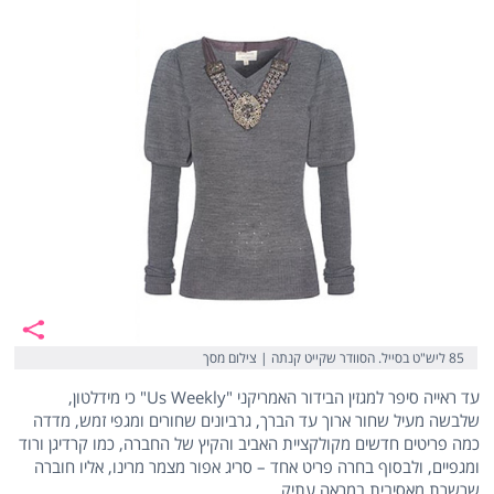
85 ליש"ט בסייל. הסוודר שקייט קנתה | צילום מסך
עד ראייה סיפר למגזין הבידור האמריקני "Us Weekly" כי מידלטון,
שלבשה מעיל שחור ארוך עד הברך, גרביונים שחורים ומגפי זמש, מדדה
כמה פריטים חדשים מקולקציית האביב והקיץ של החברה, כמו קרדיגן ורוד
ומגפיים, ולבסוף בחרה פריט אחד – סריג אפור מצמר מרינו, אליו חוברה
שרשרת מאסיבית במראה עתיק.