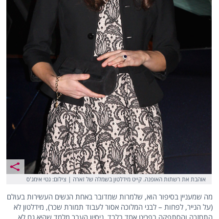
אוהבת את רשתות האופנה. קייט מידלטון בשמלה של זארה | צילום: גטי אימג'ס
מה שמעניין בסיפור הוא, שלמרות שמדובר באחת הנשים העשירות בעולם
(על הנייר, לפחות – לבני המלוכה אסור לעבוד תמורת שכר), מידלטון לא
התחזרה והסתפקה בפריט אחד בלבד. ניסיון העבר מלמד שהיא גם לא