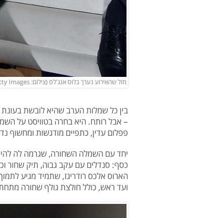
מזל שהאירוע נערך בלוס אנג'לס (צילום: Kevin Mazur/Getty Images)
בין כל שמלות הערב שהיא לובשת בעונת 
– אבל רותח. היא בחרה בטוויסט על השמ
פפלום עדין, כתפיים מודגשות ומחשוף נדי
יחד עם השמלה השחורה, שגרמה לה להיראו
כסף: סנדלים עם עקב גבוה, תיק שחור וכ
הארוס אלכס רודריגז, שתמיד מגיע לתמוך
ועד ראש, כולל חולצת גולף שחורה מתחת 