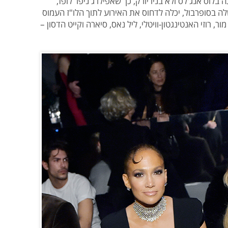
לוס אנג'לס ולא בניו יורק, כך שאפילו ג'ניפר לופז,
בסופרבול, יכלה לדחוס את האירוע לתוך הלו"ז העמוס
מור, רוזי האנטינגטון-וויטלי, ליל נאס, סיארה וקייט הדסון –