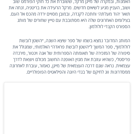
האמנות, ובמקרה של מייגן מרקל, ששוברת את כל חוקי הפורמט שוב
ושוב, העניין מגיע לשיאים חדשים. מרקל הרעידה את בריטניה, זנחה את
תואר ׳הוד מעלתה׳ וחתכה לקנדה, ובמובן מסויים ירדה מהכס אל העם.
בצילומים האחרונים שלה היא מסתובבת עם טייץ שחורים של מותג
הספורט הקנדי לולולמון.
המותג המדובר נמצא בשמו של ספר שיצא השנה, ״השטן לובשת
לולולמון״, ספר המשך ל״השטן לובשת פראדה״ האלמותי, שמגולל את
סיפורה של המזכירה של תאומתה הספרותית של אנה וינטור, מירנדה
פריסטלי, כשהיא עוזבת את מגזין האופנה החשוב מכולם ויוצאת לדרך
עצמאית. נראה שגם דרכה העצמאית של מייגן, כאמור, עוברת לאחרונה
ממסדרונות ווג לחיקם של בגדי היוגה והפילאטיס הפופולריים.