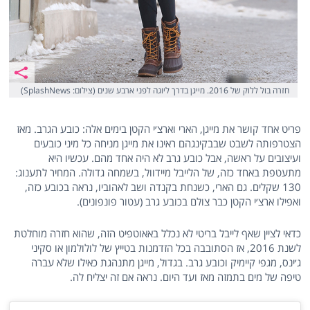
חזרה בול ללוק של 2016. מייגן בדרך ליוגה לפני ארבע שנים (צילום: SplashNews)
פריט אחד קושר את מייגן, הארי וארצ׳י הקטן בימים אלה: כובע הגרב. מאז
הצטרפותה לשבט שבבקינגהם ראינו את מייגן מניחה כל מיני כובעים
ועיצובים על ראשה, אבל כובע גרב לא היה אחד מהם. עכשיו היא
מתעטפת באחד כזה, של הלייבל מיידוול, בשמחה גדולה. המחיר לתענוג:
130 שקלים. גם הארי, כשנחת בקנדה ושב לאהוביו, נראה בכובע כזה,
ואפילו ארצ׳י הקטן כבר צולם בכובע גרב (עטור פונפונים).
כדאי לציין שאף לייבל בריטי לא נכלל באאוטפיט הזה, שהוא חזרה מוחלטת
לשנת 2016, אז הסתובבה בכל הזדמנות בטייץ של לולולמון או סקיני
ג׳ינס, מגפי קיימיק וכובע גרב. בגדול, מייגן מתנהגת כאילו שלא עברה
טיפה של מים בתמזה מאז ועד היום. נראה אם זה יצליח לה.