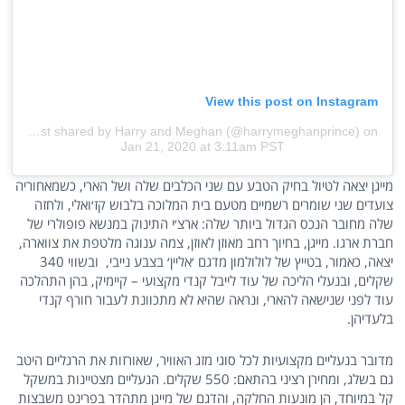
View this post on Instagram
A post shared by Harry and Meghan (@harrymeghanprince)
on
Jan 21, 2020 at 3:11am PST
מייגן יצאה לטיול בחיק הטבע עם שני הכלבים שלה ושל הארי, כשמאחוריה
צועדים שני שומרים רשמיים מטעם בית המלוכה בלבוש קז׳ואלי, ולחזה
שלה מחובר הנכס הגדול ביותר שלה: ארצ׳י התינוק במנשא פופולרי של
חברת ארגו. מייגן, בחיוך רחב מאוזן לאוזן, צמה ענוגה מלטפת את צווארה,
יצאה, כאמור, בטייץ של לולולמון מדגם ׳אליין׳ בצבע נייבי, ובשווי 340
שקלים, ובנעלי הליכה של עוד לייבל קנדי מקצועי – קיימיק, בהן התהלכה
עוד לפני שנישאה להארי, ונראה שהיא לא מתכוונת לעבור חורף קנדי
בלעדיהן.
מדובר בנעליים מקצועיות לכל סוגי מזג האוויר, שאורזות את הרגליים היטב
גם בשלג, ומחירן רציני בהתאם: 550 שקלים. הנעליים מצטיינות במשקל
קל במיוחד, הן מונעות החלקה, והדגם של מייגן מתהדר בפרינט משבצות