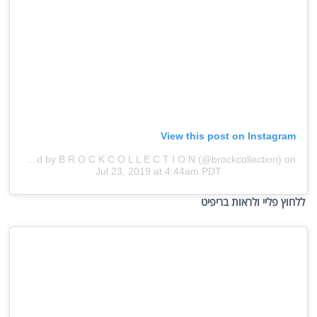
View this post on Instagram
A post shared by B R O C K C O L L E C T I O N (@brockcollection)
on
Jul 23, 2019 at 4:44am PDT
ללחוץ פליי ולראות בריפיט