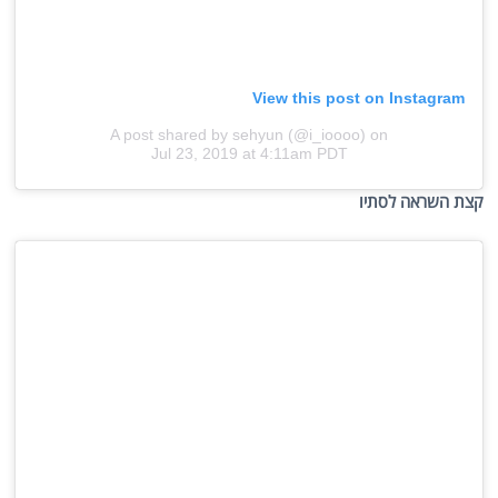
View this post on Instagram
A post shared by sehyun (@i_ioooo)
on
Jul 23, 2019 at 4:11am PDT
קצת השראה לסתיו