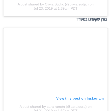
A post shared by Olivia Sudjic (@olivia.sudjic)
on
Jul 23, 2019 at 1:39am PDT
בזמן שקפאנו במשרד
View this post on Instagram
A post shared by sara ramén (@saraloura)
on
Jul 21, 2019 at 1:37am PDT