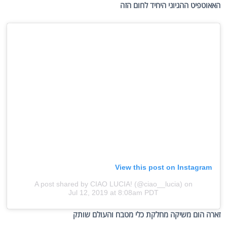
האאוטפיט ההגיוני היחיד לחום הזה
View this post on Instagram
A post shared by CIAO LUCIA! (@ciao__lucia)
on
Jul 12, 2019 at 8:08am PDT
זארה הום משיקה מחלקת כלי מטבח והעולם שותק