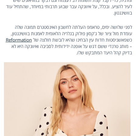
ומלניה, כדי לקבל קצת תשומת לב לעצמה וגם לבקר במוזיאונים שיש
לעיר להציע. ובכלל, על איוונקה עבר שבוע תרבותי במיוחד, שהתחיל עוד
בוושינגטון.
לפני שלושה ימים, טראמפ העלתה לחשבון האינסטגרם תמונה שלה
עומדת מול ציור של ג'קסון פולוק בגלריה הלאומית לאמנות בוושינגטון,
כשפאשניסטות חדות עין הבחינו שהיא לובשת חולצה של
Reformation
– מותג טרנדי ששם דגש על אופנה ידידותית לסביבה ואיוונקה היא לא
בדיוק קהל היעד המתבקש שלו.