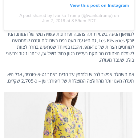
View this post on Instagram
A post shared by Ivanka Trump (@ivankatrump)
on
Jun 2, 2019 at 8:59am PDT
למוזיאון הגיעה בשמלת תה צהובה ופרחונית עשויה משי של המותג הניו
יורקי Les Rêveries, גם היא עם מעט נפח בשרוולים וגזרה שמחמיאה
למותניים הצרות של טראמפ. אהבנו במיוחד שטראמפ בחרה לצוות
לשמלה הצהובה הבוהקת נעליים בגוון כחול רויאל עז, שנתנו ניגוד צבעוני
בולט שעבד מעולה.
את השמלה אפשר לרכוש ולהזמין עד הבית באתר נט-א-פורטה, אבל היא
תעלה מעט יותר מהחולצה המוצלחת של ריפורמיישן – כ-2,705 שקלים.