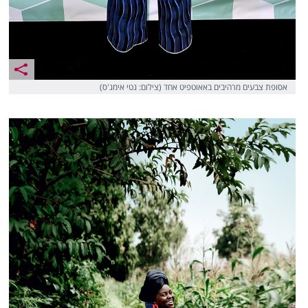
אסופת צבעים מרהיבים באאוטפיט אחד (צילום: גטי אימג'ס)