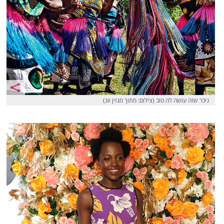
ניכר שזה עושה לה טוב (צילום: מתוך מגזין ווג)