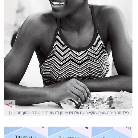
בילדותה הייתה עושה עסקאות עם אלוהים שייתן לה עור בהיר (צילום: מתוך מגזין ווג)