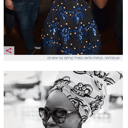
אין מהלומר, הבחורה מלאה בסטייל (צילום: גטי אימג'ס)