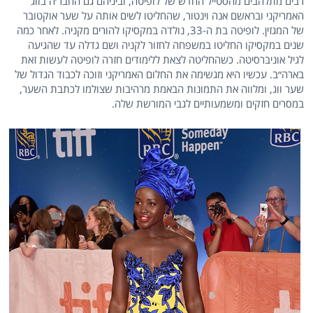
רבים מתלהבים מהסטייל החדש של לופיטה, וביניהם גם החבר׳ה בווג
האמריקני ובראשם אנה וינטור, שהחליטו לשים אותה על שער אוקטובר
של המגזין. לופיטה בת ה-33, נולדה במקסיקו להורים מקניה. לאחר כמה
שנים במקסיקו החליטו במשפחה לחזור לקניה ושם גדלה עד שהגיעה
לגיל אוניברסיטה. כשהחליטה לצאת ללימודים חזרה לופיטה לעשות זאת
בארה״ב. עכשיו היא מגשימה את החלום האמריקני וזוכה לכבוד הגדול של
שער ווג, ומלווה את התמונות הבאמת מרהיבות שצולמו לכתבת השער,
במסרים חזקים ומשמעותיים לגבי המורשת שלה.