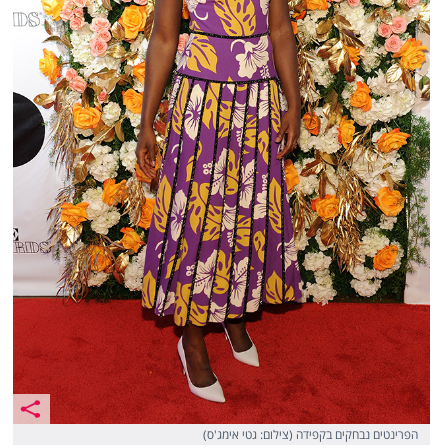
הפרינטים נבחקים בקפידה (צילום: גטי אימג'ס)