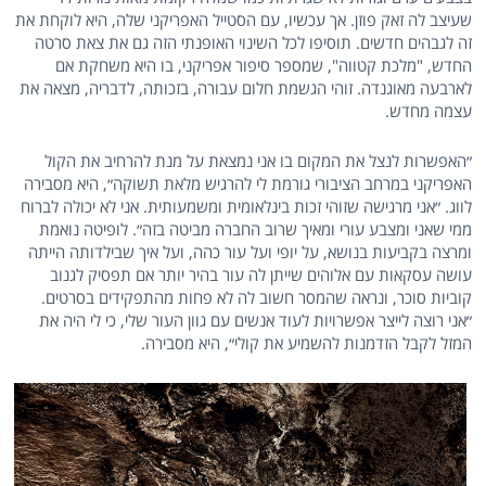
שעיצב לה זאק פוזן. אך עכשיו, עם הסטייל האפריקני שלה, היא לוקחת את
זה לגבהים חדשים. תוסיפו לכל השינוי האופנתי הזה גם את צאת סרטה
החדש, "מלכת קטווה", שמספר סיפור אפריקני, בו היא משחקת אם
לארבעה מאוגנדה. זוהי הגשמת חלום עבורה, בזכותה, לדבריה, מצאה את
עצמה מחדש.
״האפשרות לנצל את המקום בו אני נמצאת על מנת להרחיב את הקול
האפריקני במרחב הציבורי גורמת לי להרגיש מלאת תשוקה״, היא מסבירה
לווג. ״אני מרגישה שזוהי זכות בינלאומית ומשמעותית. אני לא יכולה לברוח
ממי שאני ומצבע עורי ומאיך שרוב החברה מביטה בזה״. לופיטה נואמת
ומרצה בקביעות בנושא, על יופי ועל עור כהה, ועל איך שבילדותה הייתה
עושה עסקאות עם אלוהים שייתן לה עור בהיר יותר אם תפסיק לגנוב
קוביות סוכר, ונראה שהמסר חשוב לה לא פחות מהתפקידים בסרטים.
״אני רוצה לייצר אפשרויות לעוד אנשים עם גוון העור שלי, כי לי היה את
המזל לקבל הזדמנות להשמיע את קולי״, היא מסבירה.