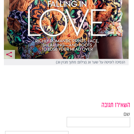
הנסיכה לופיטה על שער ווג (צילום: מתוך מגזין ווג)
השאירו תגובה
שם