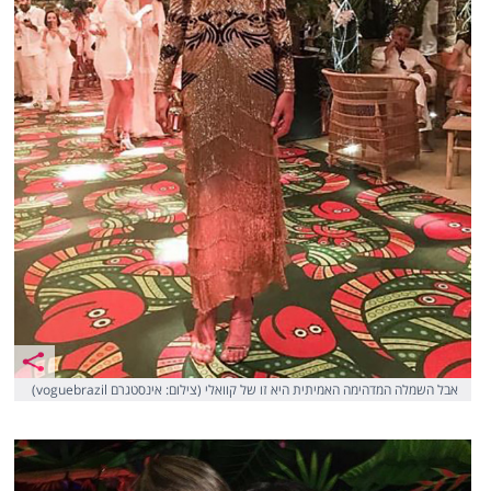
אבל השמלה המדהימה האמיתית היא זו של קוואלי (צילום: אינסטגרם voguebrazil)