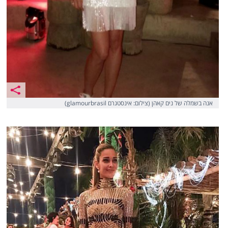
אנה בשמלה של נים קאהן (צילום: אינסטגרם glamourbrasil)