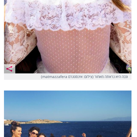
וככה היא נראתה מאחור (צילום: אינסטגרם matmazzafera)