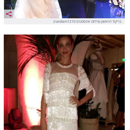
בריקוד הראשון (צילום: אינסטגרם randam1210)