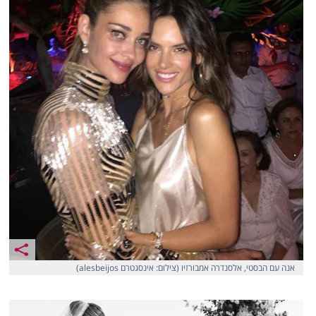
אנה עם הבסטי, אלסנדרה אמבורזיו (צילום: אינסגטרם alesbeijos)