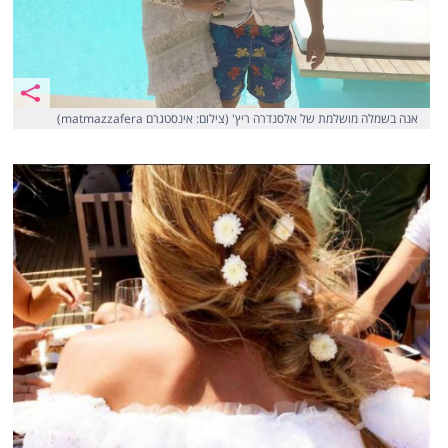
אנה בשמלה מושלמת של אלסנדרה ריץ' (צילום: אינסטגרם matmazzafera)