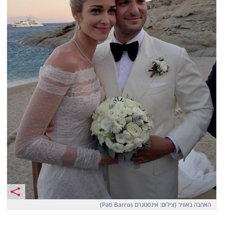
האהבה באוויר (צילום: אינסטגרם Pati Barros)