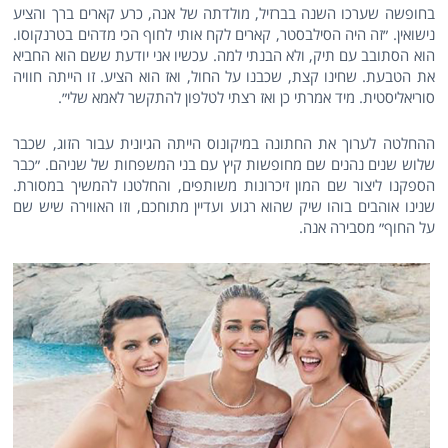
בחופשה שערכו השנה בברזיל, מולדתה של אנה, כרע קארים ברך והציע
נישואין. ״זה היה הסילבסטר, קארים לקח אותי לחוף הכי מדהים בטרנקוסו.
הוא הסתובב עם תיק, ולא הבנתי למה. עכשיו אני יודעת ששם הוא החביא
את הטבעת. שחינו קצת, שכבנו על החול, ואז הוא הציע. זו הייתה חוויה
סוריאליסטית. מיד אמרתי כן ואז רצתי לטלפון להתקשר לאמא שלי״.
ההחלטה לערוך את החתונה במיקונוס הייתה הגיונית עבור הזוג, שכבר
שלוש שנים נהנים שם מחופשות קיץ עם בני המשפחות של שניהם. ״כבר
הספקנו ליצור שם המון זיכרונות משותפים, והחלטנו להמשיך במסורת.
שנינו אוהבים בוהו שיק שהוא רגוע ועדיין מתוחכם, וזו האווירה שיש שם
על החוף״ מסבירה אנה.