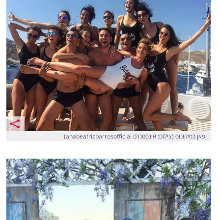
פאן במיקונוס (צילום: אינסטגרם anabeatrizbarrosofficial)