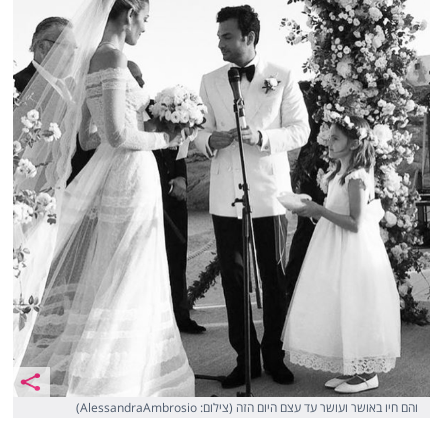
והם חיו באושר ועושר עד עצם היום הזה (צילום: AlessandraAmbrosio)