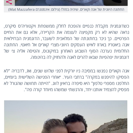
החתונה היוונית של אנה וקארים. שיהיה במזל! (צילום: אינסטגרם Mat Mazzafera)
כשדוגמנית מקבלת כנפיים והופכת לחלק ממשפחת ויקטוריה'ס סיקרט,
נראה שהיא לא רק מקפיצה לעצמה את הקריירה, אלא גם את החיים
הפרטיים. כך ניכר בחתונתה של המלאכית לשעבר, הדוגמנית הברזילאית
אנה ביאטריז בארוז לאיש העסקים היווני-מצרי קארים אל חיאטי. החתונה
החלומית נערכה הסוף השבוע האחרון במיקונוס, והטיסה אליה צי של
דוגמניות יפהפיות שבאו להרים לאנה ולהחזיק לה בהינומה.
אנה וקארים נפגשו במסיבה ניו יורקית לפני שלוש שנים, ואז, לדבריה "לא
הפסיקו להיפגש במקרה" ברחבי העיר. ״אחרי הפגישה השלישית ביומיים,
החלפנו מספרי טלפון" היא סיפרה בראיון לווג. "הייתה תחושה שהגורל לא
מפסיק להצמיד אותנו יחד, והרגשתי שמשהו מיוחד קורה פה".