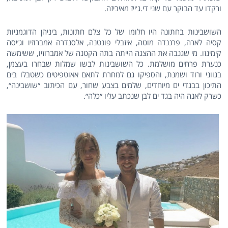
ורקדו עד הבוקר עם שני די.ג׳ייז מאיביזה.
השושבינות בחתונה היו חלומו של כל צלם חתונות, ביניהן הדוגמניות
קסיה לארה, פרננדה מוטה, איזבלי פונטנה, אלסנדרה אמברוזיו וג׳יסה
קימינזו. מי שגנבה את ההצגה הייתה בתה הקטנה של אמברוזיו, ששימשה
כנערת פרחים מושלמת. כל השושבינות לבשו שמלות שבחרו בעצמן,
בגווני ורוד ושמנת, והספיקו גם למחרת לתאם אאוטפיטים כשטבלו בים
התיכון בבגדי ים מיוחדים, שלמים בצבע שחור, עם הכיתוב ״שושבינה״,
כשרק לאנה היה בגד ים לבן שנכתב עליו ״כלה״.