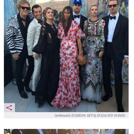
מוזמנים יפים ונכונים (צילום: אינסטגרם evbousis)