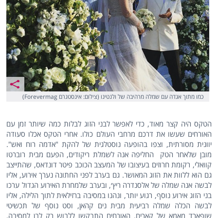
כמו מתוך אגדה עם שמלה מרהיבה של ולנטינו (צילום: אינסטגרם Forevermag)
הטקס היה קצר מאוד, כדי לאפשר לבני הזוג לבלות כמה שיותר זמן עם
האורחים שעשו את דרכם מרחבי העולם כולו. אחרי הטקס אכלו סעודה
יוונית מסורתית, וצפו בהופעה נוסטלגית של להקת "אדמה רוח ואש".
מובן שלאחר הטק החליפה אנה לשמלת ריקודים, הפעם מבית רוברטו
קוואלי, רקומת חרוזים בעיצובו של המעצב הכוכב פיטר דונדאס, שהתייצב
גם הוא ללוות את הזוג המאושר. גם בערב לפני החתונה נערך אירוע, אליו
לבשה אנה שמלה של אלסנדרה ריץ׳, ובערב שלמחרת האירוע הגדול ערכו
בני הזוג אירוע נוסף, רגוע יותר, ונהנו במסיבה ברזילאית לתוך הלילה, אליו
לבשה הכלה שמלה רביעית מבית נים קהאן, וסט נוסף של תכשיטי
שופארד מאמא של קארים. האורחים התבקשו ללבוש רק לבן למסיבה,