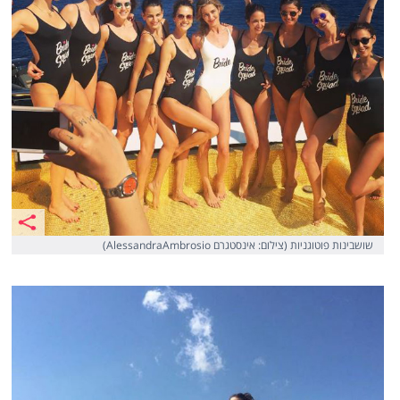
שושבינות פוטוגניות (צילום: אינסטגרם AlessandraAmbrosio)