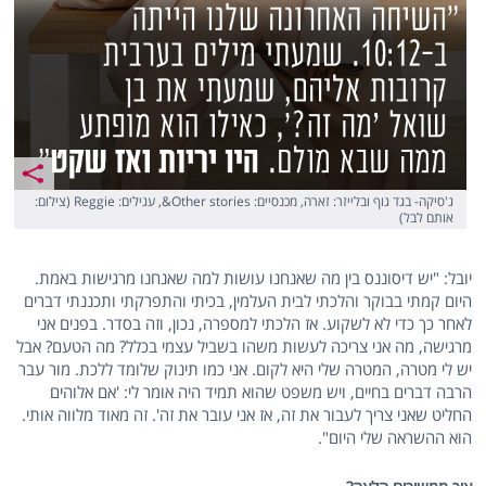
ג'סיקה- בגד גוף ובלייזר: זארה, מכנסיים: Other stories&, עגילים: Reggie (צילום:
אותם לבל)
יובל: "יש דיסוננס בין מה שאנחנו עושות למה שאנחנו מרגישות באמת.
היום קמתי בבוקר והלכתי לבית העלמין, בכיתי והתפרקתי ותכננתי דברים
לאחר כך כדי לא לשקוע. אז הלכתי למספרה, נכון, וזה בסדר. בפנים אני
מרגישה, מה אני צריכה לעשות משהו בשביל עצמי בכלל? מה הטעם? אבל
יש לי מטרה, המטרה שלי היא לקום. אני כמו תינוק שלומד ללכת. מור עבר
הרבה דברים בחיים, ויש משפט שהוא תמיד היה אומר לי: 'אם אלוהים
החליט שאני צריך לעבור את זה, אז אני עובר את זה'. זה מאוד מלווה אותי.
הוא ההשראה שלי היום".