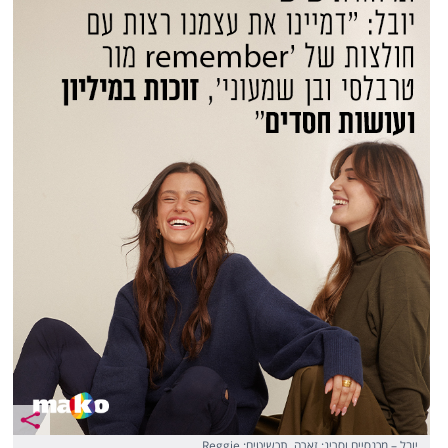
יובל – מכנסיים וסריג: זארה, תכשיטים: Reggie