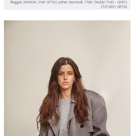
ג'סיקה – מעיל: עמנואל, סוודר: &other stories, נעליים: זארה, תכשיטים: Reggie
(צילום: רותם לבל)