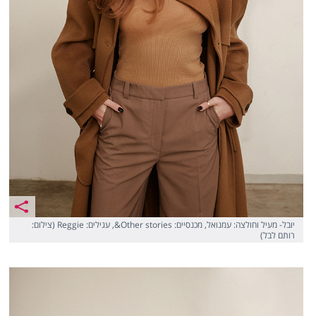
יובל- מעיל וחולצה: עמנואל, מכנסיים: Other stories&, עגילים: Reggie (צילום:
רותם לבל)