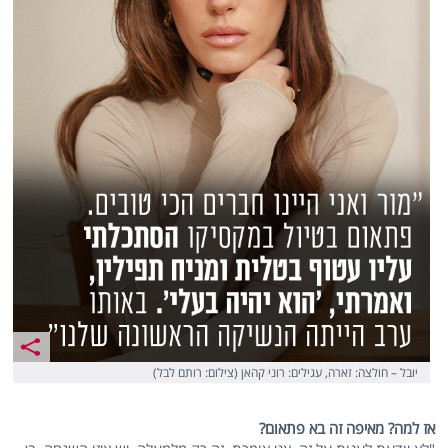
יובל – חולצה: זארה, עגילים: רוני קהאן (צילום: רותם לבל)
אז למה? מאיפה זה בא פתאום?