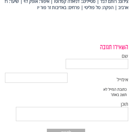
צילום: רותם לבל | סטיילינג: דניאלה קפלוטו | איפור: אופק לוי | שיער: רז
ארביב | הפקה: טל פוליטי | פרחים: באדיבות זר פור יו
השאירו תגובה
שם
אימייל
תוכן