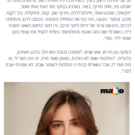
חג שני והלכנו לישון, בערך בשתיים בלילה התחילו שוב טלפונים מחברים,
'אנחנו פה, איזה טירוף, בואו'. בארבע בבוקר מור העיר אותי ואמר,
'תקשיבי, שכנעו אותי, חייבים ללכת, טירוף שם. קומי, תתקלחי, נלך לקצר,
סיבוב ונחזור'. הגענו, היה כיף ואז התחילה התופת. נכנסנו לרכב והתחלנו
לברוח, הרגשנו צרור של יריות לתוך הרכב, ירו למור בראש כשאני יושבת
לידו, נשארתי שם כמה שעות והתחבאתי. ניסיתי להציל את עצמי בזמן
שמור לידי, מת".
ג'סיקה ובן היו זוג שש שנים. למסיבה בנובה הוא הלך ברגע האחרון,
בלעדיה. "החלטתי שאני לא הולכת, באופן מאוד חריג. זה היה מוזר לי, זה
היה מוזר לו, אבל נשארתי בבית כי החלטתי לשמור שבת. לא שמרתי שבת
לפני".