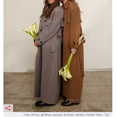
יובל – מעיל וחולצה: עמנואל, מכנסיים: Other stories&, נעליים: זארה