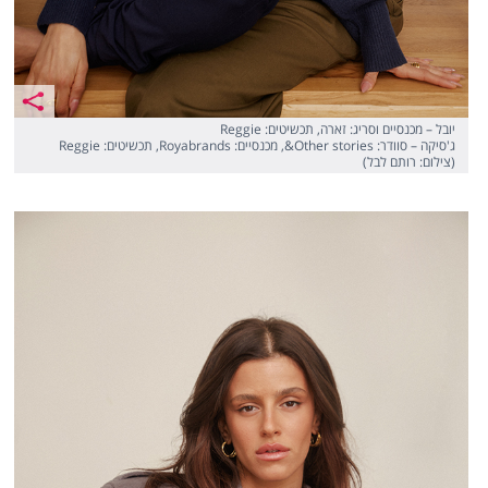
יובל – מכנסיים וסריג: זארה, תכשיטים: Reggie
ג'סיקה – סוודר: Other stories&, מכנסיים: Royabrands, תכשיטים: Reggie
(צילום: רותם לבל)