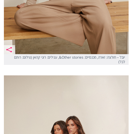
יובל – חולצה: זארה, מכנסיים: Other stories&, עגילים: רוני קהאן (צילום: רותם
לבל)