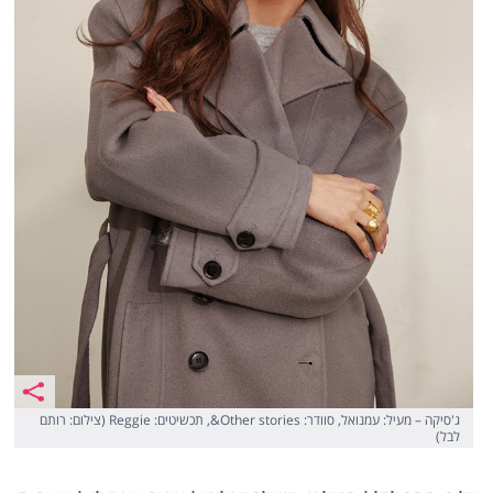
ג'סיקה – מעיל: עמנואל, סוודר: Other stories&, תכשיטים: Reggie (צילום: רותם
לבל)