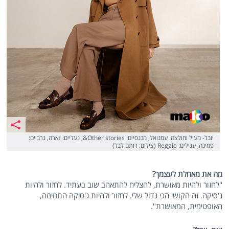
יובל- מעיל וחולצה: עמנואל, מכנסיים: Other stories&, נעליים: זארה, גרביים:
פמינה, עגילים: Reggie (צילום: רותם לבל)
מה את מאחלת לעצמך?
"לחזור ולהיות מאושרת, להצליח להתאהב שוב בעתיד. לחזור ולהיות
ג'סיקה. זה הקושי הכי גדול שלי. לחזור ולהיות ג'סיקה התמימה,
האופטימית, המאושרת".