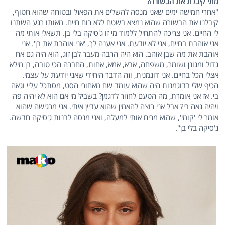
מתי קיבלת את הבשורה?
"אחרי חמישה ימים שאני מנסה להשלים את הפאזל ובטוחה שהוא חטוף,
קיבלנו את הבשורה שהוא נמצא בשטח ללא רוח חיים. מאותו רגע השתנו
לי החיים. אני צריכה להתחיל ללמוד מי זו ג'סיקה בלי בן. תשאלי אותי מה
אני אוהבת בחיים, אני לא יודעת. אני אענה לך, 'אני אוהבת את בן'. אני
אוהבת את מה שבן אוהב. הוא היה הרבה מעבר לבן זוג, הוא היה גם אח
גדול ומגונן ושומר, משפחה, אבא, אמא, אחות, החברה הכי טובה, בן מילא
אצלי הכל בחיים. אני דוגמנית, וזה הדבר היחידי שאני יודעת על עצמי.
הכיף שלי בדוגמנות היה שהוא עומד שם מאחורי הסט, מסתכל עליי וגאה
בי. אז אני אומרת, מה הטעם לחזור לדגמן? בשביל מי אם הוא לא יהיה פה
ויהיה גאה בי? אבל אני רוצה להאמין שהוא עדיין איתי. אני מרגישה שהוא
אומר לי 'קומי', שהוא מרים אותי למעלה, ואני מנסה לבנות ג'סיקה חדשה.
ג'סיקה בלי בן".