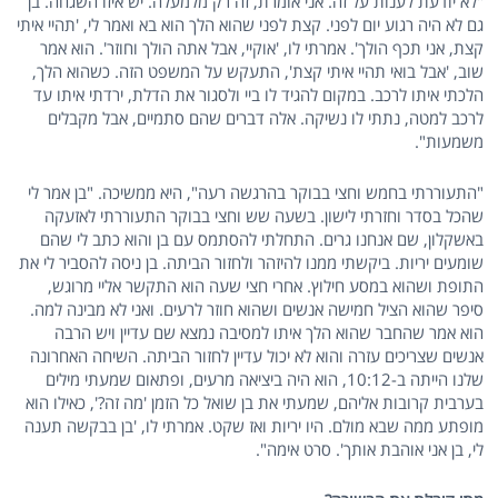
"לא יודעת לענות על זה. אני אומרת, זה רק מלמעלה. יש איזו השגחה. בן
גם לא היה רגוע יום לפני. קצת לפני שהוא הלך הוא בא ואמר לי, 'תהיי איתי
קצת, אני תכף הולך'. אמרתי לו, 'אוקיי, אבל אתה הולך וחוזר'. הוא אמר
שוב, 'אבל בואי תהיי איתי קצת', התעקש על המשפט הזה. כשהוא הלך,
הלכתי איתו לרכב. במקום להגיד לו ביי ולסגור את הדלת, ירדתי איתו עד
לרכב למטה, נתתי לו נשיקה. אלה דברים שהם סתמיים, אבל מקבלים
משמעות".
"התעוררתי בחמש וחצי בבוקר בהרגשה רעה", היא ממשיכה. "בן אמר לי
שהכל בסדר וחזרתי לישון. בשעה שש וחצי בבוקר התעוררתי לאזעקה
באשקלון, שם אנחנו גרים. התחלתי להסתמס עם בן והוא כתב לי שהם
שומעים יריות. ביקשתי ממנו להיזהר ולחזור הביתה. בן ניסה להסביר לי את
התופת ושהוא במסע חילוץ. אחרי חצי שעה הוא התקשר אליי מרוגש,
סיפר שהוא הציל חמישה אנשים ושהוא חוזר לרעים. ואני לא מבינה למה.
הוא אמר שהחבר שהוא הלך איתו למסיבה נמצא שם עדיין ויש הרבה
אנשים שצריכים עזרה והוא לא יכול עדיין לחזור הביתה. השיחה האחרונה
שלנו הייתה ב-10:12, הוא היה ביציאה מרעים, ופתאום שמעתי מילים
בערבית קרובות אליהם, שמעתי את בן שואל כל הזמן 'מה זה?', כאילו הוא
מופתע ממה שבא מולם. היו יריות ואז שקט. אמרתי לו, 'בן בבקשה תענה
לי, בן אני אוהבת אותך'. סרט אימה".