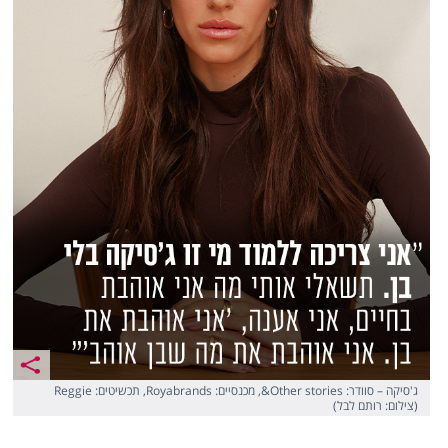
ג'סיקה – סוודר: Other stories&, מכנסיים: Royabrands, תכשיטים: Reggie
(צילום: רותם לבל)