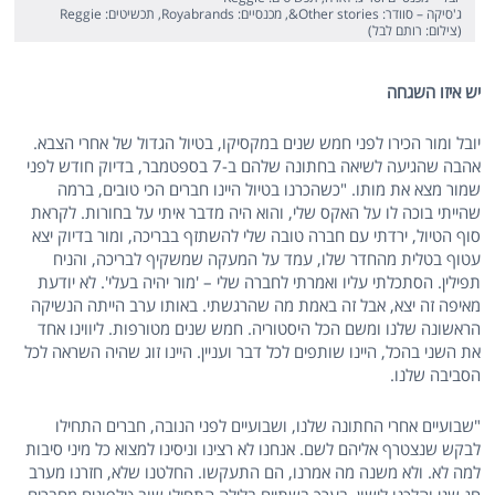
ג'סיקה – סוודר: Other stories&, מכנסיים: Royabrands, תכשיטים: Reggie
(צילום: רותם לבל)
יש איזו השגחה
יובל ומור הכירו לפני חמש שנים במקסיקו, בטיול הגדול של אחרי הצבא.
אהבה שהגיעה לשיאה בחתונה שלהם ב-7 בספטמבר, בדיוק חודש לפני
שמור מצא את מותו. "כשהכרנו בטיול היינו חברים הכי טובים, ברמה
שהייתי בוכה לו על האקס שלי, והוא היה מדבר איתי על בחורות. לקראת
סוף הטיול, ירדתי עם חברה טובה שלי להשתזף בבריכה, ומור בדיוק יצא
עטוף בטלית מהחדר שלו, עמד על המעקה שמשקיף לבריכה, והניח
תפילין. הסתכלתי עליו ואמרתי לחברה שלי – 'מור יהיה בעלי'. לא יודעת
מאיפה זה יצא, אבל זה באמת מה שהרגשתי. באותו ערב הייתה הנשיקה
הראשונה שלנו ומשם הכל היסטוריה. חמש שנים מטורפות. ליווינו אחד
את השני בהכל, היינו שותפים לכל דבר ועניין. היינו זוג שהיה השראה לכל
הסביבה שלנו.
"שבועיים אחרי החתונה שלנו, ושבועיים לפני הנובה, חברים התחילו
לבקש שנצטרף אליהם לשם. אנחנו לא רצינו וניסינו למצוא כל מיני סיבות
למה לא. ולא משנה מה אמרנו, הם התעקשו. החלטנו שלא, חזרנו מערב