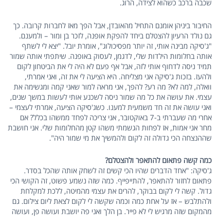
שכבה ברכב כשהוא לצידה, הרוג.
החיבור ביניהן אומנם התחיל מהאובדן, אבל הפך מאז לחברות קרובה. כך
גם נולד הרעיון להצטלם ביחד להפקת אופנה, לזכר בן ומור – ולמענם.
"ג'סיקה מבינה אותי, זה יותר מפסיכולוג", אומרת יובל. "יצא לי לשתף
אותה בחלומות הילדות שלי, לדגמן, לעסוק באופנה. שיתפתי אותה שמור
תמיד ניסה לדחוף אותי לזה, אבל אף פעם לא היה לי את הביטחון לקום
ולהעז. בזכות ג'סיקה אני מצליחה. היא הציעה לי את זה, ואני אמרתי,
וואלה, למה לא? מה רע? להפך, אני מראה למור שאני קמה ומגשימה את
עצמי. את עושה את כל מה שמור ניסה לשכנע אותי לעשות במשך שנים,
ואני עושה את זה חד משמעית למענו. כשג'סיקה הציעה, אמרתי לעצמי –
אחרי מה שעברתי ב-7 באוקטובר, אני צריכה לפחד ממשהו בכלל? אם
מחר אני אמות, אז לפחות הגשמתי משהו קטן מהחלומות שלי. אני חושבת
שההנצחה הכי גדולה זה לקום ולהמשיך את מי שמור היה".
כמה קשה פתאום להתאפר ולהצטלם?
ג'סיקה: "אחד הדברים שהיו הכי קשים זה לשחק אותה שהכל בסדר.
פתאום לחזור להתאפר, להתייפייף. כמה שזה נשמע פשוט, זה הקושי הכי
גדול. קשה לי לקום בבוקר, להרים את עצמי מהמיטה, ללכת למקלחת
ולהתלבש – אז על אחת כמה וכמה שקשה לי לקום לצאת ליום צילום. גם
מהמקום שזה מרגיש לי לא פייר. בן הלך ואני פה יושבת ועושה פן, ועושה