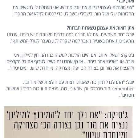
ואת, יובל?
"אני מאחלת לעצמי לגלות את יובל מחדש. אני מאחלת לי להגשים את
החלומות שלי ושל מור, בשבילי ובשבילו, כדי לנסות למלא את החסר".
אתן רואות את עצמכן נשארות חברות?
יובל: "חד משמעית. את לא מבינה כמה דברים משותפים יש בינינו, אנחנו
מתעניינות אחת בשנייה מעבר למה שקרה לנו, מעבר לגורל המשותף".
ג'סיקה: "שאלו אותנו אם היינו הולכות למשהו כמו המירוץ למיליון, אני
ויובל, או ריאליטי אחר ביחד… אז כן! אמרנו זה כאילו לטרוף את כל הקלפים
ולהנציח את מור ובן בצורה הכי יפה, מצחיקה, מיוחדת שיש, וימים יגידו".
יובל: "התחלנו לדמיין כזה שאנחנו רצות עם חולצות של מור ובן.
remember מור טרבלסי ובן שמעוני, כזה. מנצחות וזוכות במיליון ועושות
חסדים".