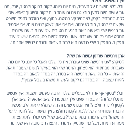
איך ממשיכים הלאה?
יובל: "לא חושבים על העתיד, חיים יום ביומו. לקום בבוקר ולהגיד, יובל, מה
את עושה היום למען מור? גם אם זה אומר היום לקום ולשטוף לאמא שלי
כלים. להתחיל בקטן, לא להיתקע במיטה. בסוף, ואני הולכת להגיד משפט
שקשה לי להגיד, מור לא יחזור. ואם אני אתן לשטן לנצח אותי, אני אפסיד
את הנפש שלי ולא אזכור את הרגעים הטובים שלי עם מור. אם אלוהים
החליט אחרי כל מה שעברתי שאני צריכה להיות פה, כנראה שיש לי עוד
תפקיד. התפקיד שלי כנראה הוא לתת השראה ודוגמה לנשים אחרות".
אתן מרגישה שהזמן עושה את שלו?
ג'סיקה: "אני מרגישה שאני עוברת את כל שלבי האבל כל יום. כל יום כזה
שעברתי מבחינתי הוא ניצחון. המסר שלי הוא בעיקר לנשים שעוברות את
זה איתי – כל מה שאת מרגישה הוא בסדר. זה בסדר לכאוב, זה בסדר
להיות עצובה, וזה בסדר גם לקום ולעשות משהו בשביל עצמך".
יובל: "בסוף אף אחד לא בנעליים שלנו. הרבה פעמים חשבתי, איך אנשים
יסתכלו על זה? זה בסדר שאני אלך למספרה? שאני אתאפר? שאני אלך
לקניון לקנות חולצה? ואז הבנתי שאם זה מה שימלא לי את הלב עכשיו,
הדבר השטחי הזה של ללכת ולקנות חולצה, איך מישהו יכול להגיד לי על
זה משהו? מישהו עומד במקום שלי? בכאב שלי? אני יכולה לתת עצות
מפה ועד מחר, אבל כמו שג'סיקה אמרה, העצה הכי טובה היא שכל מה