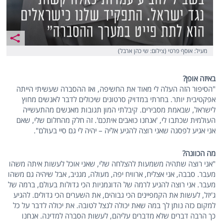
מעיל: אוסף פרטי (צילום: שי כהן ארבל)
באיזה אופן?
"הסיפור הזה העלה לי מאוד את החשיפה, ואז ההסברה שעשיתי הייתה
אפקטיבית יותר. בחרתי במדויק סרטונים שיכולים לדבר לאנשים מחוץ
לישראל, שבאמת מסבירים. קיבלתי המון תגובות מאנשים מהתעשייה
העולמית שכתבו לי, 'אנחנו כואבים איתכם'. זה חלק מהחלום שלי, שאם
אני אגיע לפסגה שאני רוצה להגיע אליה – יהיה לי גם סיי בעולם".
מה הכוונה?
"אני רוצה שתהיה משמעות להצלחה שלי, שאני אוכל לעשות איתה משהו
מעבר. סבבה, אני אצליח, ארוויח יפה, מעולה, מגניב, אבל שיהיה גם משהו
מעבר. אני רוצה להגיע לרמה של הדוגמניות הכי גדולות בעולם, ברמה של
ג'יזל, לעשות את הקמפיינים הכי גבוהים, את השערים הכי גדולים. להגיע
למקום כזה נותן לך במה שאת יכולה לנצל לטובה. את יכולה לדבר על כל
כך הרבה דברים שלא מדברים עליהם, לעשות הסברה למדינה. אנחנו