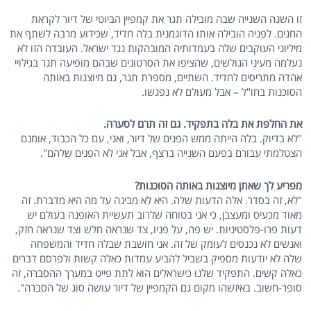
זו השנה השנייה שבה מובילה תגר את קמפיין הביוטי של דיור לקראת
החגים. לפניה הובילה אותו הדוגמנית בלה חדיד, שכידוע מרבה לשתף את
מיליוני העוקבים שלה בעמדותיה המובהקות נגד ישראל. העובדה הזו לא
נעלמה מעיני הגולשים, שהציפו את הסרטונים שבהם מופיעה תגר בגילויי
אהדה מתריסים לחדיד. השתיים, מספרת תגר, גם מיוצגות באותה
הסוכנות בחו"ל – אבל מעולם לא נפגשו.
את החלפת את בלה בתפקיד. גם זה תרם לסערה.
"לא בדיוק. בלה הייתה ממש הפנים של דיור, ואני, עם כל הכבוד, אומנם
הצטלמתי עבורם בפעם השנייה ברצף, אבל אני לא הפנים שלהם".
מפריע לך שאתן מיוצגות באותה הסוכנות?
"לא, זה בסדר. אלה הדעות שלה. היא לא מבינה על מה היא מדברת. זה
מאוד מכעיס ומעצבן, כי אני בטוחה שלרוב תעשיית האופנה בעולם יש
דעות פרו-פלסטיניות. יש פה, על פניו, צד שנראה חלש וצד שנראה חזק,
ואנשים לא נכנסים לעומק של זה. אני חושבת שבלה חדיד והמשפחה
שלה לא יודעות מספיק בשביל להביע עמדות כאלה קשות ולפרסם דברים
כאלה קשים. התפקיד שלנו כישראלים הוא לתת פייט במערך ההסברה, זה
סופר-חשוב. באיזשהו מקום גם הקמפיין של דיור עושה סוג של הסברה".