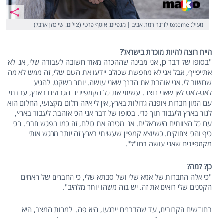
מעיל: toteme לורנר רמת אביב | מגפיים: אוסף פרטי (צילום: שי כהן ארבל)
היית רוצה להיות מוכרת בישראל?
"בסופו של דבר כן, אני מבינה שההכרה מאוד חשובה לעבודה שלי, אני לא
אתייפייף, אבל אני לא מחפשת שכולם יידעו את השם שלי, זה ממש לא מה
שחשוב לי. אני אוהבת את הדרך שאני עושה. יותר בשקט. להגיע
לאט-לאט לאן שאני רוצה. עשיתי את כל הקמפיינים הגדולים בארץ, עבדתי
עם המון חברות אופנה גדולות בארץ, אין לי איזה חלום מקצועי, החלום הוא
לגור בארץ ולעבוד תוך כדי. בסופו של דבר אני הכי אוהבת לעבוד בארץ,
עם כל הצוותים הישראליים. אני מכירה את כולם, זה כמו מפגש חברי. הכי
כיף והכי צחוקים. כשיוצא קמפיין שעשיתי בארץ זה יותר מרגש אותי
מקמפיינים שאני עושה בחו"ל".
כן? למה?
"כי אלה החברות של אמא שלי ושל סבתא שלי, כי החברים של האחים
הקטנים שלי רואים את זה. יש בזה משהו יותר מלהיב".
בחודשים הקרובים, עד שהדברים יירגעו, היא פה. ולמרות המצב, היא