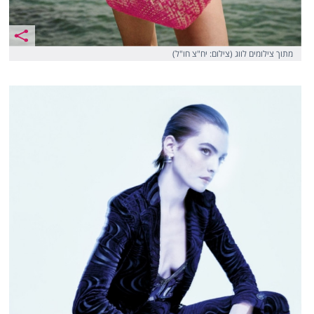
מתוך צילומים לווג (צילום: יח"צ חו"ל)