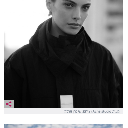
מעיל: Acne studio (צילום: שי כהן ארבל)