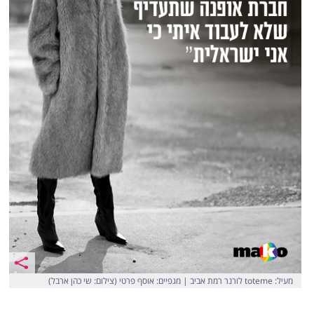
מעיל: toteme לורנר רמת אביב | מגפיים: אוסף פרטי (צילום: שי כהן ארבל)