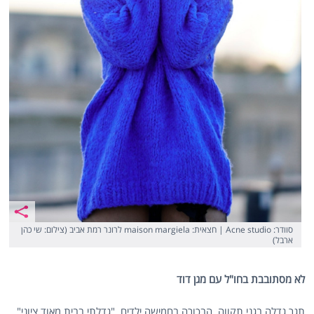
סוודר: Acne studio | חצאית: maison margiela לרונר רמת אביב (צילום: שי כהן
ארבל)
לא מסתובבת בחו"ל עם מגן דוד
תגר גדלה בגני תקווה, הבכורה בחמישה ילדים. "גדלתי בבית מאוד ציוני",