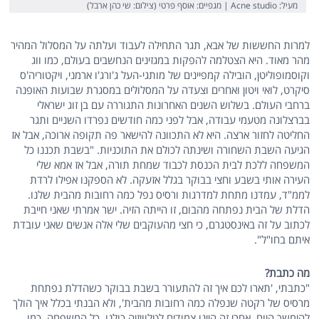
מעיל: Acne studio | מגפיים: אוסף פרטי (צילום: שי כהן ארבל)
למרות החששות של אבא, תגר התחילה לעבוד ועלתה על המסלול המהיר
מהר מאוד. היא הצטלמה להפקות במגזינים הנחשבים בעולם, כמו ווג
וקוסמופוליטן, הובילה קמפיינים של מותגי-העל ג'ורג'ו ארמני, ויקטוריה'ס
סיקרט, לואי ויטון ואחרים וצעדה על המסלולים במסגרת שבועות האופנה
ברחבי העולם. בשלוש השנים האחרונות התגוררה עם בן זוג ישראלי
בברצלונה מטעמי עבודה, אבל לפני כמה חודשים נפרדו השניים ותגר
החליטה לחזור ארצה. היא לא התכוונה להישאר פה תקופה ארוכה, אבל אז
הגיעה השבת השחורה ושינתה לכולם את התוכניות. "בשבת תכננו כל
המשפחה ללכת לבית הכנסת לכבוד שמחת תורה, אבל אז אמא שלי
העירה אותי בשבע וחצי בבוקר בגלל אזעקה. לא הספקנו אפילו לרדת
לממ"ד, עמדנו מתחת למדרגות ורסיס נפל כמה רחובות מהבית שלנו.
הדלת של הבית נפתחה מהבום, זו הייתה הזיה. ישר אמרתי שאני חייבת
לכתוב על זה באינסטגרם, כי חצי מהעוקבים שלי אלה אנשים שאני עובדת
איתם בחו"ל".
מה כתבת?
"כתבתי, 'תארו לכם איך זה להתעורר בשבת בבוקר כשהדלת נפתחת
מרסיס של רקטה שנפלה כמה רחובות מהבית', ולא הבנתי בכלל איך הולך
להימשך היום. אחרי זה היינו צמודים לטלוויזיה כולנו, כל המשפחה, כמו