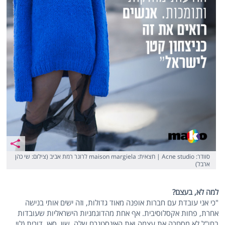
סוודר: Acne studio | חצאית: maison margiela לרונר רמת אביב (צילום: שי כהן
ארבל)
למה לא, בעצם?
"כי אני עובדת עם חברות אופנה מאוד גדולות, וזה ישים אותי בנישה
אחרת, פחות אקסלוסיבית. אף אחת מהדוגמניות הישראליות שעובדות
בחו"ל לא מסחרה את עצמה ואת האינסטגרם שלה. שון, סאן, דורית (לוי,