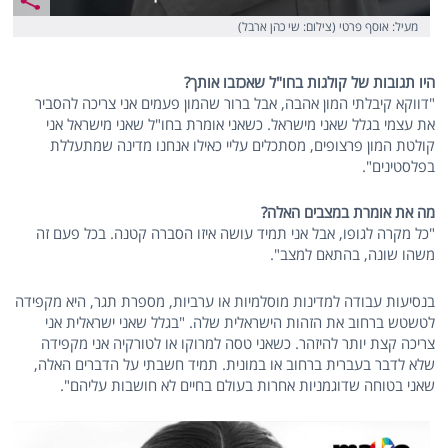
מעיל: אוסף פרטי (צילום: שי כהן ארבל)
היו תגובות של קולגות בחו"ל שאכזבו אותך?
"דווקא קיבלתי המון אהבה, אבל ברור שהמון פעמים אני צריכה להסביר
את עצמי בגלל שאני מישראל. כשאני אומרת בחו"ל שאני מישראל אני
קולטת המון פרצופים, מסתכלים עליי כאילו אנחנו מדינה שמתעללת
בפלסטינים".
מה את אומרת במצבים האלה?
"כל מקרה לגופו, אבל אני תמיד עושה איזו הסברה קטנה. בכל פעם זה
משהו שונה, בהתאם למצב".
בנסיעות עבודה למדינות מוסלמיות או ערביות, מספרת תגר, היא מקפידה
לטשטש ברחוב את הזהות הישראלית שלה. "בגלל שאני ישראלית אני
צריכה קצת יותר להיזהר. כשאני טסה למרוקו או לטורקיה אני מקפידה
שלא לדבר בעברית ברחוב או במונית. תמיד חשבתי על הדברים האלה,
שאני בטוחה שדוגמניות אחרות בעולם בחיים לא חושבות עליהם".