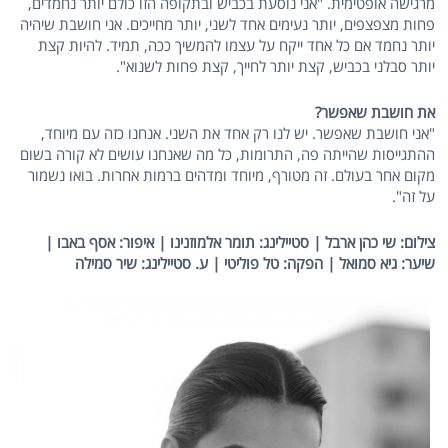
מרגישה אופטימית. "אני נוסעת בכביש ובתקופה הזו כולם יותר נחמדים,
פחות מצפצפים, יותר נעימים אחד לשני, יותר מחייכים. אני חושבת שיהיה
יותר נחמד אם כל אחד ייקח על עצמו להמשיך ככה, תמיד. להיות קצת
יותר סבלני בכביש, קצת יותר לחייך, קצת פחות לשנוא".
את חושבת שאפשר?
"אני חושבת שאפשר. יש לנו רק אחד את השני. אנחנו כזה עם מיוחד,
ההתגייסות שהייתה פה, התרומות, כל מה שאנחנו עושים לא קורה בשום
מקום אחר בעולם. זה מטורף, מיוחד ומדהים ברמות אחרות. בואו נשמור
על זה".
צילום: שי כהן ארבל | סטיילינג: תומר אלמוזנינו | איפור: אסף באבו |
שיער: גיא סמואל | הפקה: טל פוליטי | ע. סטיילינג: שיר סמילה