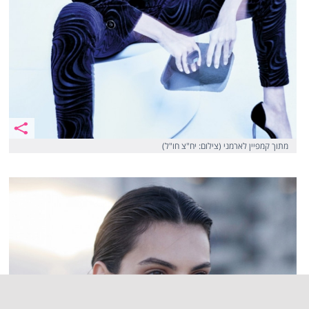
מתוך קמפיין לארמני (צילום: יח"צ חו"ל)