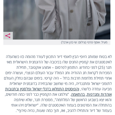
מעיל: אוסף פרטי (צילום: שי כהן ארבל)
לא בטוח שמותג היופי הבין-לאומי דיור התכוון לעורר מהומה כזו כשהעלה
לאינסטגרם את קמפיין החגים שלו בכיכובה של הדוגמנית הישראלית מאי
תגר (25) לפני כחודש. התזמון לפרסום – אמצע אוקטובר, תחילת
המכירות לקראת חג ההודיה וחג המולד עבור העולם הנוצרי, ועשרה ימים
אחרי תחילת מלחמת חרבות ברזל – היה קריטי. בימים שבהם נחלק העולם
לתומכי ישראל ומתנגדיה, היה מי שחשב שהבחירה בדוגמנית ישראלית
מביעה עמדה כלשהי,
והפוסטים התמלאו בדגלי ישראל ופלסטין ובתגובות
אוהדות ומגדפות, בהתאמה
. "צילמנו את הקמפיין כבר לפני כמה חודשים,
והוא יצא בשבוע הראשון של המלחמה", מספרת תגר, שלא שיתפה
בהתחלה את הסרטונים בעמוד האינסטגרם שלה. "ישראלים זיהו אותי
בעמוד של דיור והתחילו להגיב, ואז, תוך כמה שעות, נהיה טירוף".