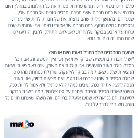
כולם. היינו בשוק חיינו. ממש פחדתי, סגרתי את כל החלונות. במהלך היום
הבנתי שיש כמה חבר'ה שאני מכירה, חברים טובים של חברים שלי,
שנעדרים. בהמשך גיליתי שהם נרצחו. אח של חברת ילדות שלי נעדר,
ובסבירות גדולה חטוף. כמה חבר'ה של אחותי נרצחו. אני ואחותי נשארנו
ערות עד ארבע בבוקר שלמחרת, לאט-לאט התחלנו להבין, הודיעו לנו
שהם מתו. זה היה יום נורא".
שמעת מהחברים שלך בחו"ל באותו היום או מאז?
"יש לי חברות בתעשייה שבדקו איתי איך אני ואיך המשפחה, אם הכל
בסדר. כולם מאוד מזועזעים. אני קולטת את השוק, שזה לא מציאותי שזאת
המציאות שלנו, שאני קמה בבוקר לאזעקה, שהדלת נפתחת מהרסיס,
שכולם מכירים מישהו שנרצח או נחטף. זאת מציאות הזויה, ואני מאוד
מנסה להציג את זה ככה, שיבינו כמה זה לא נורמלי ולא אמור להיות ככה.
מישהי שאתם מכירים והייתה איתכם על סט צילומים קמה בשבת בבוקר
לסירנות, הם כנראה לא שמעו אזעקה בחייהם, וזה משהו שאנחנו חווים כל
הזמן. חשוב לי לדבר על זה".