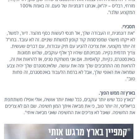
מזרחי, רבליס – יה"א), אנחנו דוגמניות של פעם. זה באמת 100%
המקצוע שלנו".
תסבירי.
"את דוגמנית, זו העבודה שלך, אל תנסי לעשות כסף מהצד. דיור, למשל,
לא ייקחו מישהי שמפרסמת קוד קופון למשחת שיניים. זה לא עובד. בחו"ל
זה יותר מקצועי. את צריכה להגיע עם תיק עבודות, עם דברים שעשית.
צריך תדמית נקייה. מבחינתם שיהיו לך אלף עוקבים, שלוש תמונות
באינסטגרם, נקיות, קלאסיות. אם אני משחקת טניס, אז להראות את זה,
להראות מה התחביבים שלך ומה את עושה. שלאינסטגרם שלך יהיה צבע
שמראה את האופי שלך, אבל לא ברמת הלעבוד באינסטגרם, זה פחות
טוב".
בארץ זה ממש הפוך.
"בארץ ככל שיש יותר עוקבים, ככל שאת יותר אושיה, אולי אפילו משתתפת
בריאליטי, זה יותר טוב, כי את מביאה איתך המון חשיפה. שם הם לא צריכים
את החשיפה. שאנל לא צריכים את החשיפה שאני מביאה איתי".