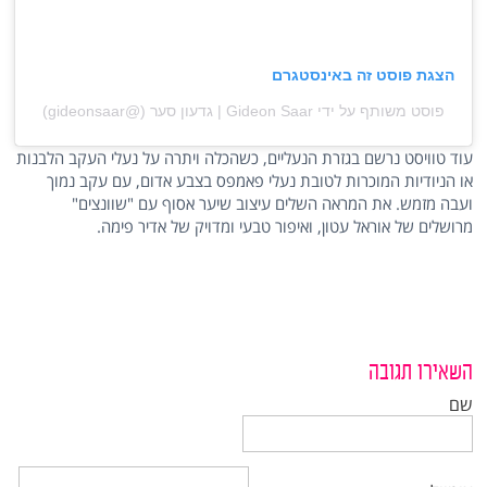
הצגת פוסט זה באינסטגרם
פוסט משותף על ידי ‏‎Gideon Saar | גדעון סער‎‏ (@‏‎gideonsaar‎‏)
עוד טוויסט נרשם בגזרת הנעליים, כשהכלה ויתרה על נעלי העקב הלבנות
או הניודיות המוכרות לטובת נעלי פאמפס בצבע אדום, עם עקב נמוך
ועבה מזמש. את המראה השלים עיצוב שיער אסוף עם "שוונצים"
מרושלים של אוראל עטון, ואיפור טבעי ומדויק של אדיר פימה.
השאירו תגובה
שם