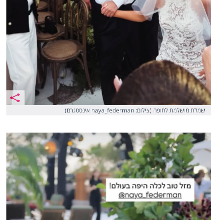
שמלת מושלמת לחופה (צילום: naya_federman אינסטגרם)