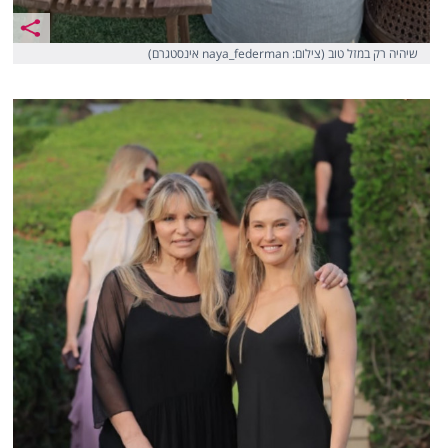
שיהיה רק במזל טוב (צילום: naya_federman אינסטגרם)