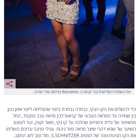
את השמלה השלישית כבר קנתה ב- Retrofete (צילום: אודי שדה)
כדי להשלים את הקו הנקי, נבחרה נבחרת ביוטי שהצליחה לייצר איזון נכון
בין שמירה על המראה הטבעי של קראוס לבין מראה ערב מוקפד, החל
מהאיפור של גלית ורטהיים שהלכה על קו נקי, מואר וקורן, ועד לעיצוב
השיער של שגיא דהרי שיצר מראה פזור נינוח. עגילי פנינה עדינים השלימו
את הקו הנינוח-זוהר של המותג S.SCHNITZER. מזל טוב לזוג החוגג.