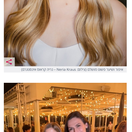
איפור ושיער פשוט מושלם (צילום: Neria Kraus – נריה קראוס אינסטגרם)