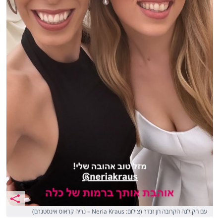
עם הקולגה הקרובה חן זנדר (צילום: Neria Kraus – נריה קראוס אינסטגרם)