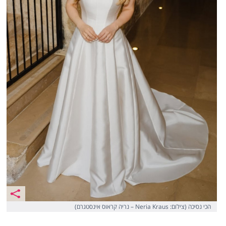
הכי נסיכה (צילום: Neria Kraus – נריה קראוס אינסטגרם)