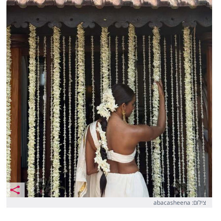
צילום: abacasheena