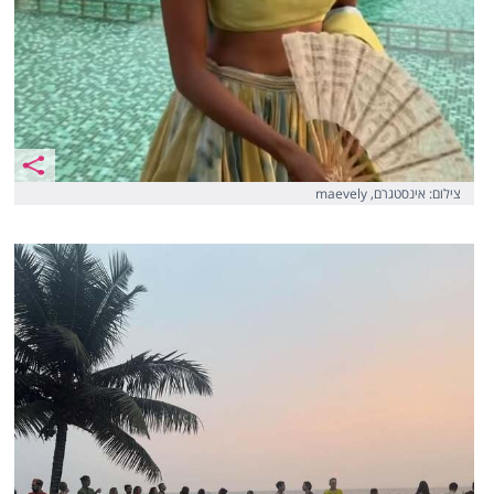
צילום: אינסטגרם, maevely