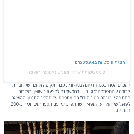
הצגת פוסט זה באינסטגרם
פוסט משותף על ידי ‏‎Divani‎‏ (@‏‎divaniindia‎‏)
השניים הכירו בסטודיו ליוגה בניו-יורק, עברו תקופה ארוכה של חברות
קרובה שהתפתחה לזוגיות – ובהמשך גם להצעת נישואין. באלבום
החתונה שפורסם ב"ווג הודו" הם מספרים על תהליך התכנון וההוצאה
לפועל של האירוע המפואר, שהתפרס על פני מספר ימים, וכלל כ-200
מוזמנים.