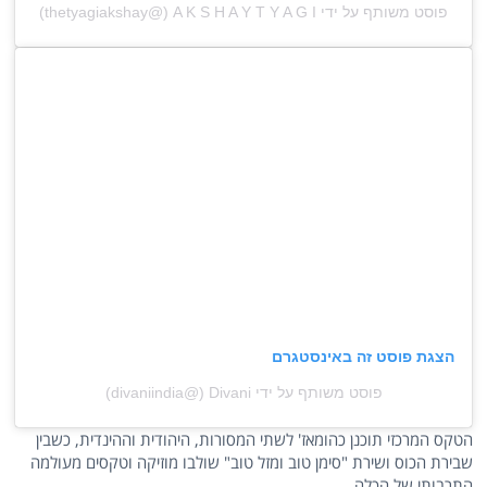
פוסט משותף על ידי ‏‎A K S H A Y T Y A G I‎‏ (@‏‎thetyagiakshay‎‏)
הצגת פוסט זה באינסטגרם
פוסט משותף על ידי ‏‎Divani‎‏ (@‏‎divaniindia‎‏)
הטקס המרכזי תוכנן כהומאז' לשתי המסורות, היהודית וההינדית, כשבין
שבירת הכוס ושירת "סימן טוב ומזל טוב" שולבו מוזיקה וטקסים מעולמה
התרבותי של הכלה.