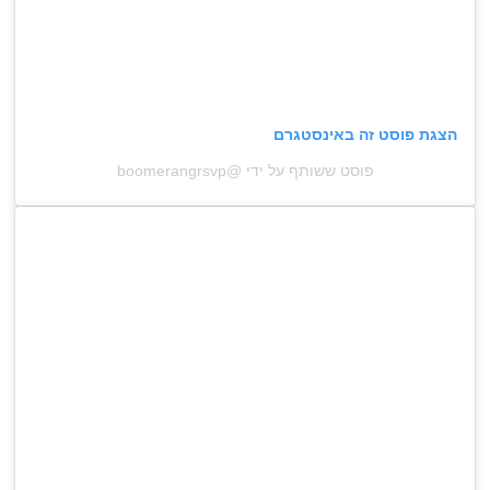
הצגת פוסט זה באינסטגרם
פוסט ששותף על ידי @‏‎boomerangrsvp‎‏