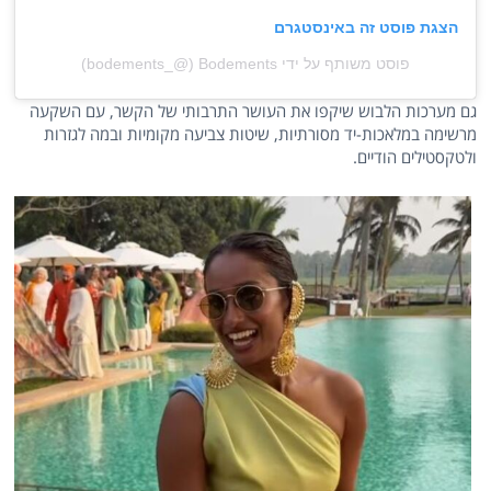
הצגת פוסט זה באינסטגרם
פוסט משותף על ידי ‏‎Bodements‎‏ (@‏‎bodements_‎‏)
גם מערכות הלבוש שיקפו את העושר התרבותי של הקשר, עם השקעה
מרשימה במלאכות-יד מסורתיות, שיטות צביעה מקומיות ובמה לגזרות
ולטקסטילים הודיים.