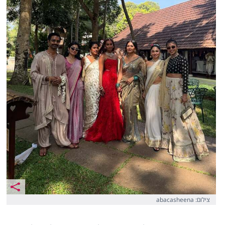
צילום: abacasheena