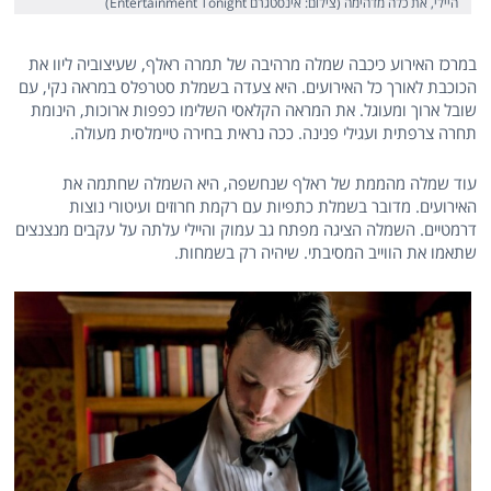
היילי, את כלה מדהימה (צילום: אינסטגרם Entertainment Tonight)
במרכז האירוע כיכבה שמלה מרהיבה של תמרה ראלף, שעיצוביה ליוו את
הכוכבת לאורך כל האירועים. היא צעדה בשמלת סטרפלס במראה נקי, עם
שובל ארוך ומעוגל. את המראה הקלאסי השלימו כפפות ארוכות, הינומת
תחרה צרפתית ועגילי פנינה. ככה נראית בחירה טיימלסית מעולה.
עוד שמלה מהממת של ראלף שנחשפה, היא השמלה שחתמה את
האירועים. מדובר בשמלת כתפיות עם רקמת חרוזים ועיטורי נוצות
דרמטיים. השמלה הציגה מפתח גב עמוק והיילי עלתה על עקבים מנצנצים
שתאמו את הווייב המסיבתי. שיהיה רק בשמחות.