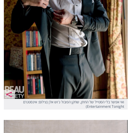
ואי אפשר בלי הסטייל של החתן, שחקן הפובול ג'וש אלן (צילום: אינסטגרם
Entertainment Tonight)