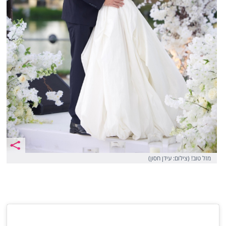
מזל טוב! (צילום: עידן חסון)