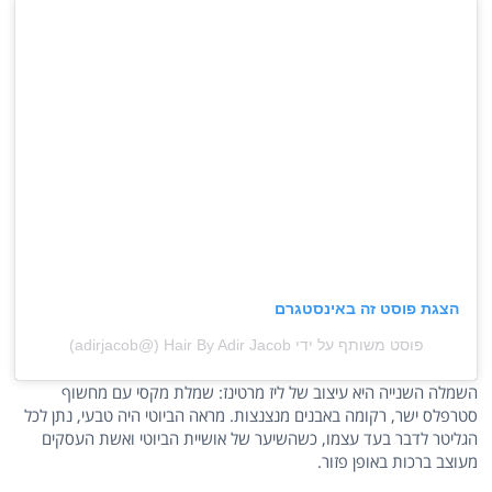
הצגת פוסט זה באינסטגרם
פוסט משותף על ידי ‏‎Hair By Adir Jacob‎‏ (@‏‎adirjacob‎‏)
השמלה השנייה היא עיצוב של ליז מרטינז: שמלת מקסי עם מחשוף
סטרפלס ישר, רקומה באבנים מנצנצות. מראה הביוטי היה טבעי, נתן לכל
הגליטר לדבר בעד עצמו, כשהשיער של אושיית הביוטי ואשת העסקים
מעוצב ברכות באופן פזור.