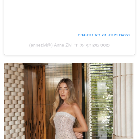
הצגת פוסט זה באינסטגרם
פוסט משותף על ידי ‏‎Anne Zivi‎‏ (@‏‎annezivi‎‏)