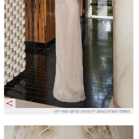
השמלה השנייה בעיצוב ליז מרטינז (צילום: עומרי לוי)