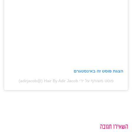
הצגת פוסט זה באינסטגרם
פוסט משותף על ידי ‏‎Hair By Adir Jacob‎‏ (@‏‎adirjacob‎‏)
השאירו תגובה