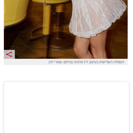
השמלה השלישית בעיצוב ליז מרטינז (צילום: עומרי לוי)