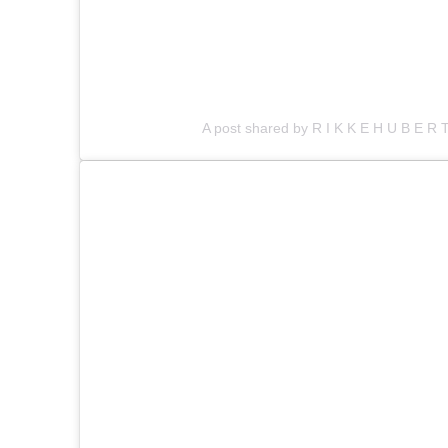
A post shared by R I K K E H U B E R