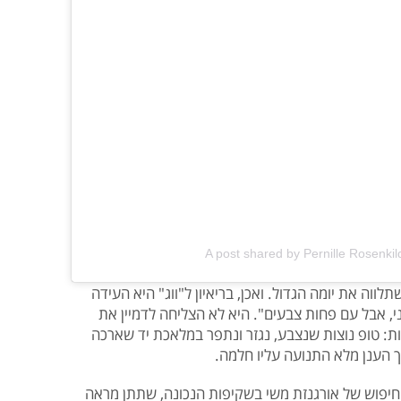
A post shared by Pernille Rosenki
ר למלתחה שתלווה את יומה הגדול. ואכן, בריאיון ל"ווג" היא העידה
 אבל עם פחות צבעים". היא לא הצליחה לדמיין את
 טופ נוצות שנצבע, נגזר ונתפר במלאכת יד שארכה
יפוש של אורגנזת משי בשקיפות הנכונה, שתתן מראה